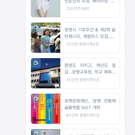
인호진의 후임 ‘해피타임’ DJ
로 발탁
22시간전
KBS
광명시 기후주간 & 제2회 놀
탄페스타, 체험부스 모집…10
월 24일 개최
1시간전
광명지역신문
환경도 지키고, 예산도 절
감...광명교육청, 학교 폐목재
무상위탁처리 지원
3시간전
광명지역신문
광명문화재단, ‘광명 전통예
술플랫폼 Vol.1’ 개최
8시간전
광명지역신문