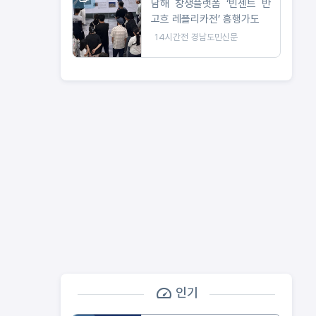
남해 창생플랫폼 ‘빈센트 반
고흐 레플리카전’ 흥행가도
14시간전
경남도민신문
인기