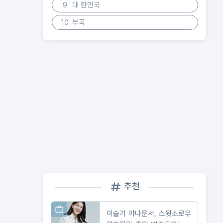
9
대 한민국
10
부곡
추천
이슬기 아나운서, 스윗소로우