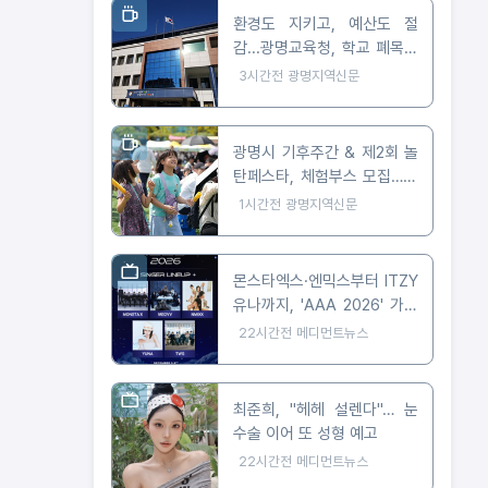
환경도 지키고, 예산도 절
감...광명교육청, 학교 폐목재
무상위탁처리 지원
3시간전
광명지역신문
광명시 기후주간 & 제2회 놀
탄페스타, 체험부스 모집…10
월 24일 개최
1시간전
광명지역신문
몬스타엑스·엔믹스부터 ITZY
유나까지, 'AAA 2026' 가오
슝 출격 확정
22시간전
메디먼트뉴스
최준희, "헤헤 설렌다"… 눈
수술 이어 또 성형 예고
22시간전
메디먼트뉴스