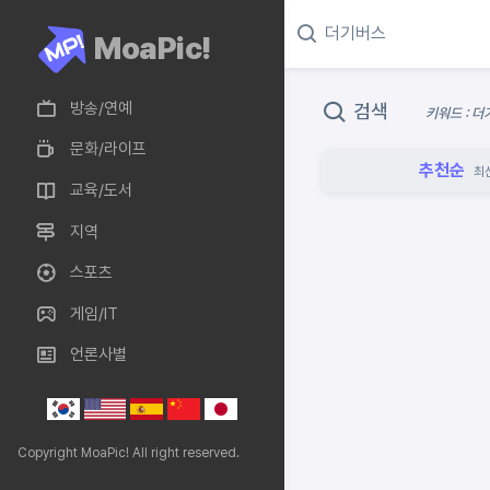
MoaPic!
방송/연예
검색
키워드 : 
문화/라이프
추천순
최
교육/도서
지역
스포츠
게임/IT
언론사별
Copyright MoaPic! All right reserved.