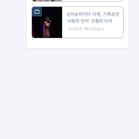
싱어송라이터 이제, 기획공연
‘사랑의 언어’ 성황리 마쳐
21시간전
메디먼트뉴스