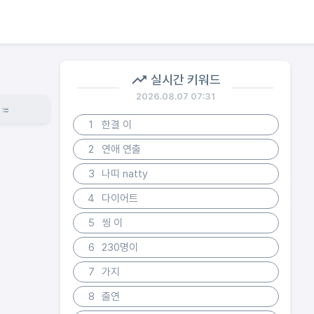
실시간 키워드
2026.08.07 07:31
1
한결 이
2
연애 연출
3
나띠 natty
4
다이어트
5
씽 이
6
230명이
7
가지
8
출연