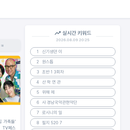
실시간 키워드
2026.08.09 20:25
1
신기생뎐 이
2
원스톱
3
초반 1 3회차
4
산 학 연 관
5
위해 제
6
사 경남국악관현악단
7
로시니의 일
집 가족들’
8
필지 520 7
 TV페스