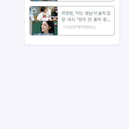
최연청, '아는 형님'서 솔직 입
담 과시 "한국 안 풀려 중국
진출, 650만 팔로워 대박"
11시간전
메디먼트뉴스