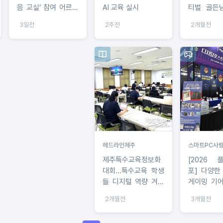
음 교실’ 참여 어르신
AI 교육 실시
티벌 골든
모집
지털 부문 
3일전
2주전
2개월전
수상
헤드라인제주
스마트PC사
제주특수교육정보화
[2026 
대회...특수교육 학생
포] 다양한
들 디지털 역량 겨뤘
게이밍 기어
다
능한 '디
2개월전
3개월전
PC사랑' 부