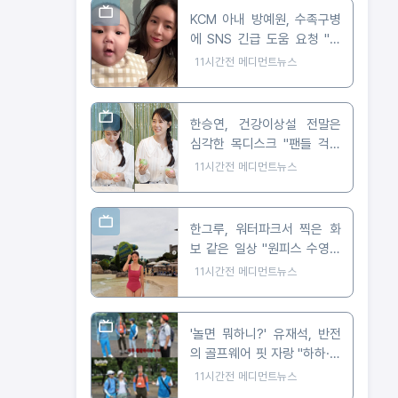
KCM 아내 방예원, 수족구병
에 SNS 긴급 도움 요청 "생
후 8개월 아들, 발진에 마음
11시간전
메디먼트뉴스
아파"
한승연, 건강이상설 전말은
심각한 목디스크 "팬들 걱정
샀던 손 떨림"
11시간전
메디먼트뉴스
한그루, 워터파크서 찍은 화
보 같은 일상 "원피스 수영복
으로 뽐낸 완벽 비율"
11시간전
메디먼트뉴스
'놀면 뭐하니?' 유재석, 반전
의 골프웨어 핏 자랑 "하하·허
경환 덕분에 훤칠"
11시간전
메디먼트뉴스