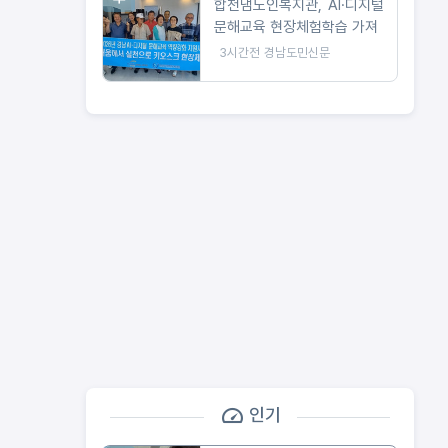
합천댐노인복지관, AI·디지털
문해교육 현장체험학습 가져
3시간전
경남도민신문
인기