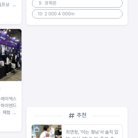
9
광화문
님프상 디
한국 최초
10
2 000 4 000m
랑
플레이엑스
 하이엔드
 체험 가
추천
지털포스트
스
최연청, '아는 형님'서 솔직 입