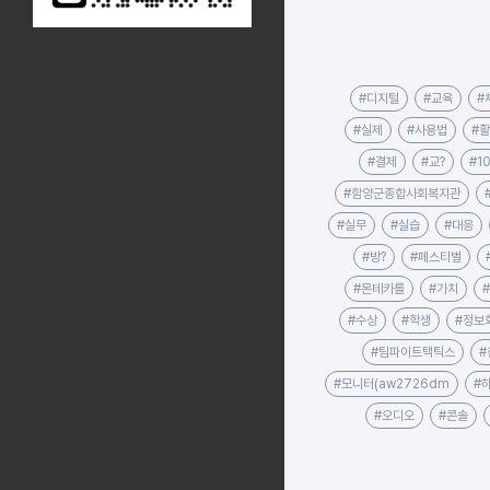
#디지털
#교육
#
#실제
#사용법
#
#결제
#교?
#1
#함양군종합사회복지관
#실무
#실습
#대응
#방?
#페스티벌
#몬테카를
#가치
#수상
#학생
#정보
#팀파이트택틱스
#
#모니터(aw2726dm
#
#오디오
#콘솔