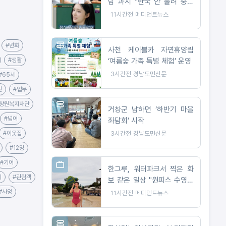
담 과시 "한국 안 풀려 중국
진출, 650만 팔로워 대박"
11시간전
메디먼트뉴스
#변화
사천 케이블카 자연휴양림
‘여름숲 가족 특별 체험’ 운영
#생활
3시간전
경남도민신문
#65세
원
#업무
#창원복지재단
거창군 남하면 ‘하반기 마을
#넘어
좌담회’ 시작
3시간전
경남도민신문
#이웃집
#12명
#기어
한그루, 워터파크서 찍은 화
치
#관람객
보 같은 일상 "원피스 수영복
으로 뽐낸 완벽 비율"
#사양
11시간전
메디먼트뉴스