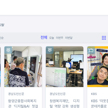
지털
전체
신순
오늘
이번주
이번달
경남도민신문
경남도민신문
KBS
함양군종합사회복지
창원복지재단, 디지
KBS ‘이웃
관 ‘디지털&AI 첫걸
털 역량 강화 생성형
몬테카를로