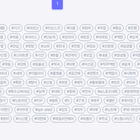
1
체험
#기기
#어르신
#키오스크
#이용
#참여
#직접
#중심
#진행
활용
#처음
#서비스
#단순히
#있어야
#환경
#어려워
#역량
#있게
0명
#관심
#희망
#소외
#관내
#전환
#정보
#신분증
#실생활
#신청
#스마트폰
#기간
#8월
#관계자
#모집
#내용
#생성형
#직
#적용
#강화
#효율성
#적극
#비롯
#자신감
#직무역량
#쉽게
#4대
#세계
#이탈리아
#플랫폼
#공간에
#콘텐츠
#책임이
#사회적
#꼽히
#확장
#형식
#신설
#부문
#제작
#플랫폼에
#반프
#미국
화
#특수교육대상
#능력
#대회
#종목
#전국
#e스포츠대회
#장애학생
참가
#fc온라인
#키우
#발휘
#0
#7개
#제주
#열띤
#게이밍
하이엔드
#아우르
#qd-oled
#강조
#의자
#마루
#노트북
#16·18인
#장비
#시스템
#마련돼
#에일리언웨어
#부품이
#주요
#스틸시리즈