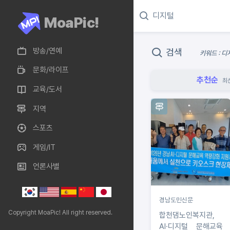
MoaPic!
방송/연예
검색
키워드 : 디
문화/라이프
추천순
최
교육/도서
지역
스포츠
게임/IT
언론사별
경남도민신문
Copyright MoaPic! All right reserved.
합천댐노인복지관,
AI·디지털 문해교육