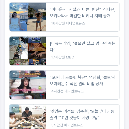
"아나운서 시절과 다른 반전" 정다은,
오키나와서 과감한 비키니 자태 공개
16시간전
메디먼트뉴스
[다큐프라임] ‘걸으면 살고 멈추면 죽는
다’
17시간전
MBC
"56세에 초콜릿 복근", 엄정화, '놀토'서
오이레몬수·식단 관리 비법 공개
4시간전
메디먼트뉴스
'맛있는 녀석들' 김준현, '오늘부터 굽뚱'
출격 "10년 맛둥이 사랑 보답"
3시간전
메디먼트뉴스