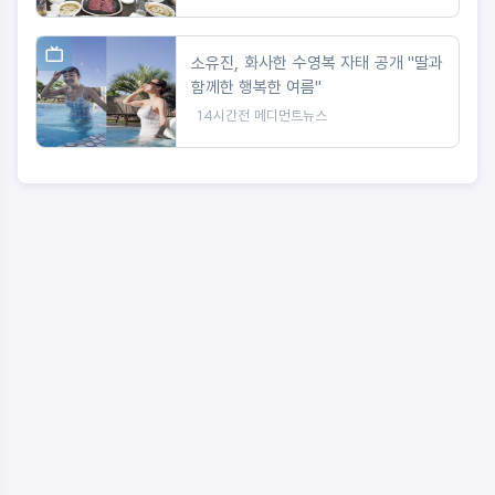
소유진, 화사한 수영복 자태 공개 "딸과
함께한 행복한 여름"
14시간전
메디먼트뉴스