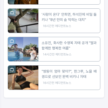
'사랑이 온다' 안희연, 하석진에 비밀 들
키나 "8년 만의 숨 막히는 대치"
16시간전
메디먼트뉴스
소유진, 화사한 수영복 자태 공개 "딸과
함께한 행복한 여름"
14시간전
메디먼트뉴스
"쌍둥이 엄마 맞아?", 한그루, 노을 배
경으로 선보인 완벽 비키니 자태
16시간전
메디먼트뉴스