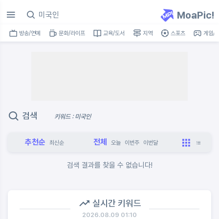
MoaPic!
방송/연예
문화/라이프
교육/도서
지역
스포츠
게임/I
검색
키워드 : 미국인
추천순
전체
최신순
오늘
이번주
이번달
검색 결과를 찾을 수 없습니다!
실시간 키워드
2026.08.09 01:10