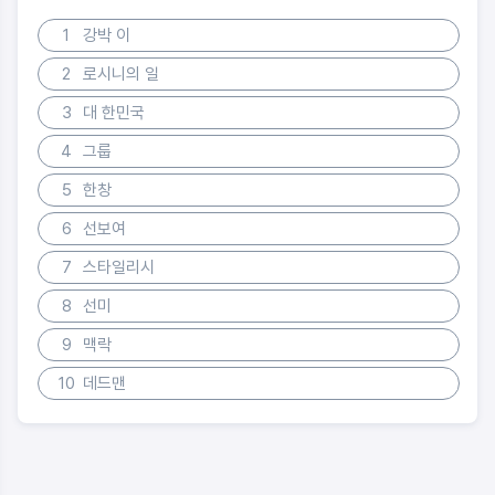
1
강박 이
2
로시니의 일
3
대 한민국
4
그룹
5
한창
6
선보여
7
스타일리시
8
선미
9
맥락
10
데드맨