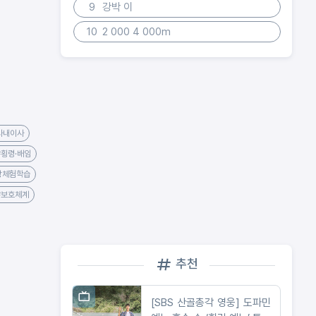
9
강박 이
10
2 000 4 000m
사내이사
#횡령·배임
장체험학습
#보호체계
추천
[SBS 산골총각 영웅] 도파민