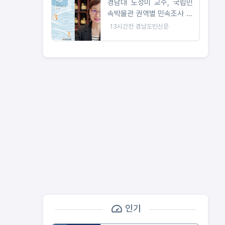
경남대 노성미 교수, 국립민
속박물관 권역별 민속조사 보
고서 발간
13시간전
경남도민신문
인기