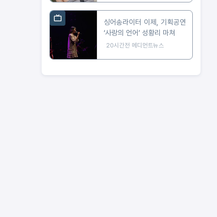
싱어송라이터 이제, 기획공연
‘사랑의 언어’ 성황리 마쳐
20시간전
메디먼트뉴스