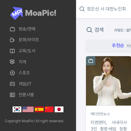
MoaPic!
방송/연예
검색
키워드 : 법
문화/라이프
추천순
최
교육/도서
지역
스포츠
게임/IT
언론사별
메디먼트뉴스
Copyright MoaPic! All right reserved.
티엔엔터, 사내이사
3인 횡령·배임 정황