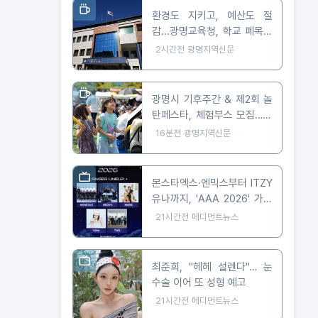
환경도 지키고, 예산도 절
감...광명교육청, 학교 폐목재
무상위탁처리 지원
2시간전
광명지역신문
광명시 기후주간 & 제2회 놀
탄페스타, 체험부스 모집…10
월 24일 개최
16분전
광명지역신문
몬스타엑스·엔믹스부터 ITZY
유나까지, 'AAA 2026' 가오
슝 출격 확정
21시간전
메디먼트뉴스
최준희, "헤헤 설렌다"… 눈
수술 이어 또 성형 예고
21시간전
메디먼트뉴스