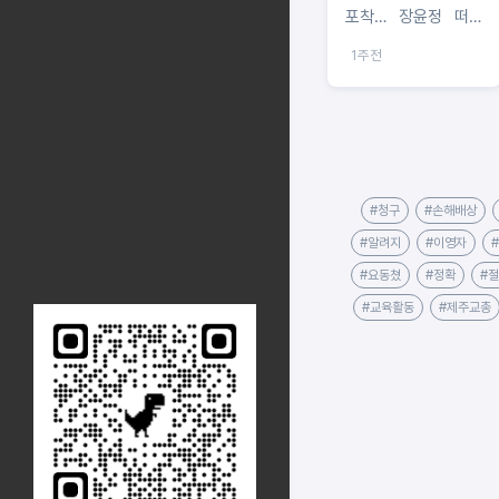
포착… 장윤정 떠난
뒤 주가 급락·법적 대
1주전
응 예고
#청구
#손해배상
#알려지
#이영자
#요동쳤
#정확
#
#교육활동
#제주교총