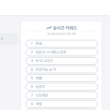
실시간 키워드
2026.08.07 06:36
1
특제
2
정은선 사 대한노인회
3
부곡1 4지구
4
인공지능 ai 이
5
생활
6
공급이
7
신상정보
8
생일