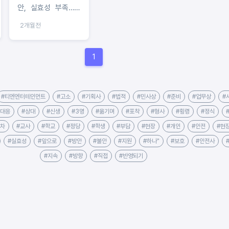
안, 실효성 부족…교
사 법적 보호 강화해
2개월전
야”
1
#티엔엔터테인먼트
#고소
#기획사
#법적
#민사상
#준비
#업무상
#
#대응
#상대
#신생
#3명
#옮기며
#포착
#형사
#횡령
#정식
절차
#교사
#학교
#정당
#학생
#부담
#현장
#개인
#안전
#현
#실효성
#앞으로
#방안
#불안
#지원
#하나"
#보호
#안전사
#지속
#방향
#직접
#반영되기