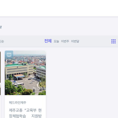
적
전체
신순
오늘
이번주
이번달
헤드라인제주
제주교총 “교육부 현
장체험학습 지원방