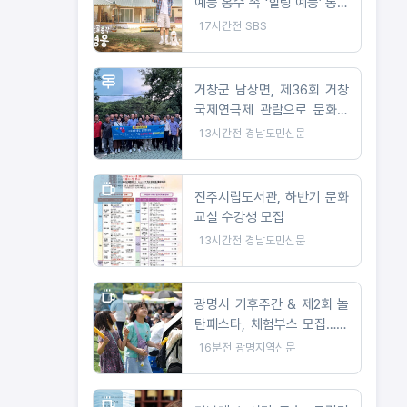
예능 홍수 속 ‘힐링 예능’ 통했
다!
17시간전
SBS
거창군 남상면, 제36회 거창
국제연극제 관람으로 문화소
통 나서
13시간전
경남도민신문
진주시립도서관, 하반기 문화
교실 수강생 모집
13시간전
경남도민신문
광명시 기후주간 & 제2회 놀
탄페스타, 체험부스 모집…10
월 24일 개최
16분전
광명지역신문