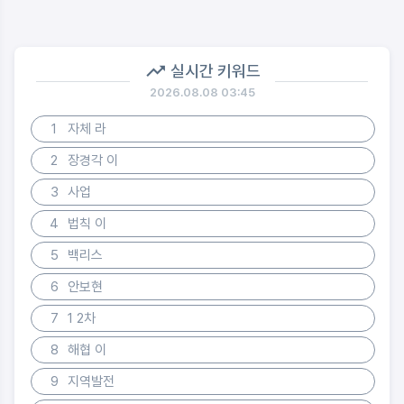
실시간 키워드
2026.08.08 03:45
1
자체 라
2
장경각 이
3
사업
4
법칙 이
5
백리스
6
안보현
7
1 2차
8
해협 이
9
지역발전