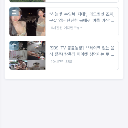
"하늘빛 수영복 자태", 레드벨벳 조이,
군살 없는 탄탄한 몸매로 '여름 여신' 입
증
6시간전
메디먼트뉴스
[SBS TV 동물농장] 브레이크 없는 음
식 질주! 탐욕의 미어캣 창덕이는 못 말
려
10시간전
SBS