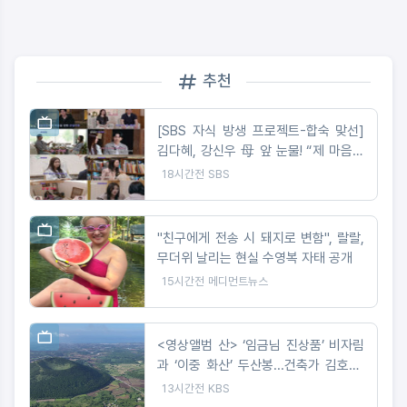
추천
[SBS 자식 방생 프로젝트-합숙 맞선]
김다혜, 강신우 母 앞 눈물! “제 마음은
이미 정리 완료” 최종선택 D-1 러브라
18시간전
SBS
인 예측불가!
"친구에게 전송 시 돼지로 변함", 랄랄,
무더위 날리는 현실 수영복 자태 공개
15시간전
메디먼트뉴스
<영상앨범 산> ‘임금님 진상품’ 비자림
과 ‘이중 화산’ 두산봉...건축가 김호민·
사진작가 최경진이 만난 제주
13시간전
KBS