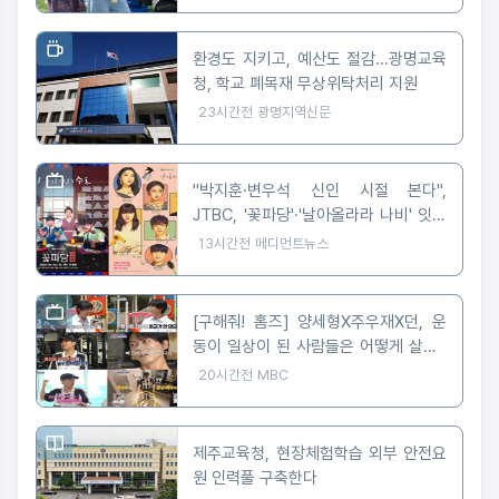
환경도 지키고, 예산도 절감...광명교육
청, 학교 폐목재 무상위탁처리 지원
23시간전
광명지역신문
"박지훈·변우석 신인 시절 본다",
JTBC, '꽃파당'·'날아올라라 나비' 잇따
라 편성
13시간전
메디먼트뉴스
[구해줘! 홈즈] 양세형X주우재X던, 운
동이 일상이 된 사람들은 어떻게 살까?
'운동세권' 임장 특집!
20시간전
MBC
제주교육청, 현장체험학습 외부 안전요
원 인력풀 구축한다