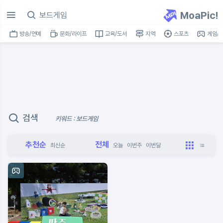
MoaPic!
방송/연예
문화/라이프
교육/도서
지역
스포츠
게임/I
검색
키워드 : 보드게임
추천순
전체
최신순
오늘
이번주
이번달