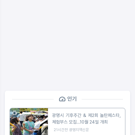
인기
광명시 기후주간 & 제2회 놀탄페스타,
체험부스 모집…10월 24일 개최
21시간전
광명지역신문