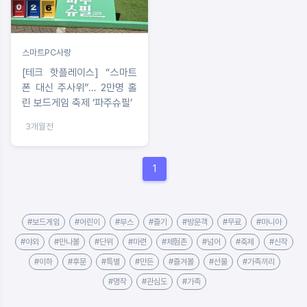
스마트PC사랑
[테크 핫플레이스] “스마트
폰 대신 주사위”… 2만명 홀
린 보드게임 축제 ‘파주슈필’
3개월전
1
#보드게임
#어린이
#부스
#즐기
#방문객
#무료
#마니아
#야외
#만나볼
#단위
#마련
#체험존
#넘어
#축제
#신작
#이하
#후문
#특별
#만든
#즐겨볼
#선물
#가족끼리
#명작
#관심도
#가족