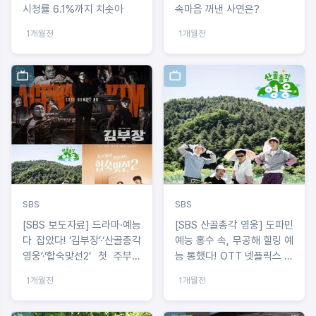
시청률 6.1%까지 치솟아
속마음 꺼낸 사연은?
1개월전
1개월전
SBS
SBS
[SBS 보도자료] 드라마·예능
[SBS 산골총각 영웅] 도파민
다 잡았다! ‘김부장’·‘산골총각
예능 홍수 속, 무공해 힐링 예
영웅’·‘합숙맞선2’ 첫 주부터
능 통했다! OTT 넷플릭스 예
TV·OTT 장악
능 부문 1위 등극
1개월전
1개월전