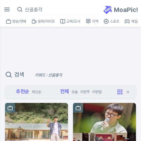
MoaPic!
방송/연예
문화/라이프
교육/도서
지역
스포츠
게임/I
검색
키워드 : 산골총각
추천순
전체
최신순
오늘
이번주
이번달