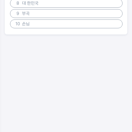
8
대 한민국
9
부곡
10
손님