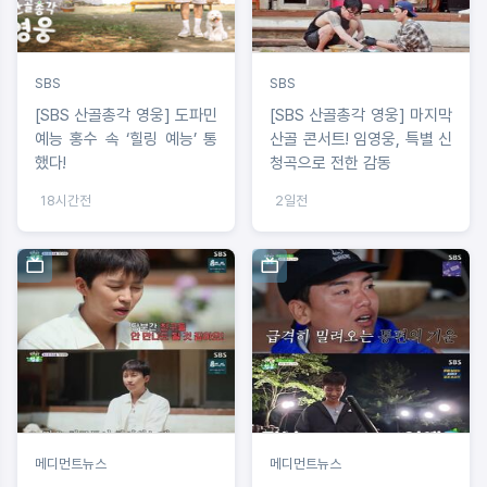
SBS
SBS
[SBS 산골총각 영웅] 도파민
[SBS 산골총각 영웅] 마지막
예능 홍수 속 ‘힐링 예능’ 통
산골 콘서트! 임영웅, 특별 신
했다!
청곡으로 전한 감동
18시간전
2일전
메디먼트뉴스
메디먼트뉴스