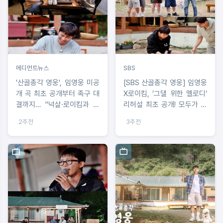
메디먼트뉴스
SBS
'산골총각 영웅', 임영웅 미공
[SBS 산골총각 영웅] 임영웅
개 곡 최초 공개부터 족구 대
X로이킴, ’그댈 위한 멜로디‘
결까지… "넉살·로이킴과 리
리허설 최초 공개! 모두가 감
스닝 파티, 웃음 폭발 산골 라
탄한 이유
2주전
3주전
이프"