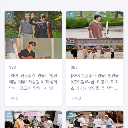
SBS
SBS
[SBS 산골총각 영웅] ‘힐링
[SBS 산골총각 영웅] 임영웅
예능 대부’ 차승원 X ‘마성의
X로이킴X넉살, 미공개 곡 최
막내’ 김도훈 합류 → ‘찰떡
초 공개!? 임영웅 곡 작업 비
호흡’ 케미 예고
하인드 대방출!
1주전
2주전