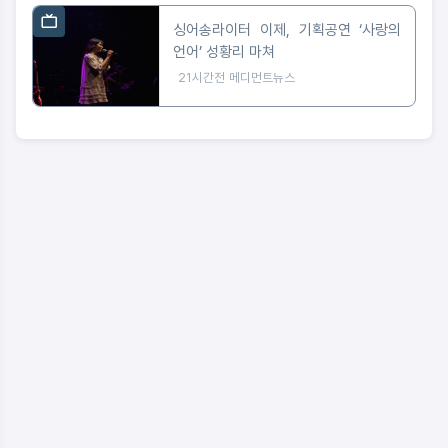
싱어송라이터 이제, 기획공연 ‘사랑의
언어’ 성황리 마쳐
21시간전
메디먼트뉴스