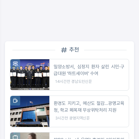
추천
밀양소방서, 심정지 환자 살린 시민·구
급대원 ‘하트세이버’ 수여
14시간전
경남도민신문
환경도 지키고, 예산도 절감...광명교육
청, 학교 폐목재 무상위탁처리 지원
3시간전
광명지역신문