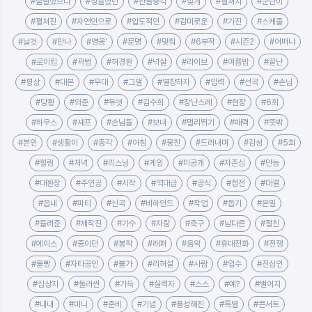
#출발했으나
#정들었던
#산골총각
#맞게
#펼쳐지
#군단이
#펼쳐진
#자연인으로
#압도적인
#감미로운
#가진
#스케줄
#날것
#만나
#영웅'
#문명
#맞춰
#6부작
#시즌2
#어떠냐
#로이킴
#곽범
#허경환
#넉살
#라이브
#여름밤
#끝난
#평상
#대본
#무대
#그댈
#열창하자
#입력
#선곡
#손님
#당황
#와준
#듀엣
#김수희
#장난스레
#현장
#6회
#하우스
#셰프
#손님들
#보내
#멀리뛰기
#매력
#뜻밖
#본인
#생활이
#총각
#아침
#뭉친
#드러내며
#감성
#5회
#힐링
#저녁
#리스닝
#게임
#미공개
#자존심
#만능
#대환장
#주인공
#시작
#역대급
#공식
#접전
#대결
#읍내
#파티
#신곡
#비하인드
#작업
#돕기
#은밀
#들려준
#제작진
#가수
#자랑
#축구
#남다른
#절친
#에이스
#중이던
#봉착
#래퍼
#음악
#휴대전화
#전쟁
#몰빵
#자타공인
#불가
#리허설
#사람
#입수
#진심인
#심상치
#둘러싼
#가득
#실력자
#스스
#예?
#벌어지
#내내
#미니
#준비
#기념
#풍성해진
#특별
#콘서트