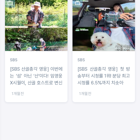
SBS
SBS
[SBS 산골총각 영웅] 이번에
[SBS 산골총각 영웅] 첫 방
는 ‘섬’ 아닌 ‘산’이다! 임영웅
송부터 시청률 1위! 분당 최고
X시월이, 산골 호스트로 변신
시청률 6.5%까지 치솟아
1개월전
1개월전