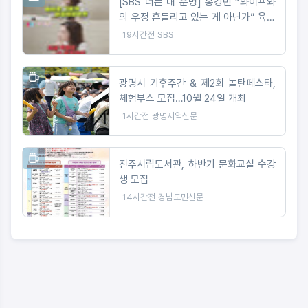
[SBS 너는 내 운명] 홍경민 “와이프와
의 우정 흔들리고 있는 게 아닌가” 육아
이몽으로 시작된 부부 갈등?
19시간전
SBS
광명시 기후주간 & 제2회 놀탄페스타,
체험부스 모집…10월 24일 개최
1시간전
광명지역신문
진주시립도서관, 하반기 문화교실 수강
생 모집
14시간전
경남도민신문