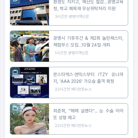
환경도 지키고, 예산도 절감...광명교육
청, 학교 폐목재 무상위탁처리 지원
3시간전
광명지역신문
광명시 기후주간 & 제2회 놀탄페스타,
체험부스 모집…10월 24일 개최
1시간전
광명지역신문
몬스타엑스·엔믹스부터 ITZY 유나까
지, 'AAA 2026' 가오슝 출격 확정
22시간전
메디먼트뉴스
최준희, "헤헤 설렌다"… 눈 수술 이어
또 성형 예고
22시간전
메디먼트뉴스