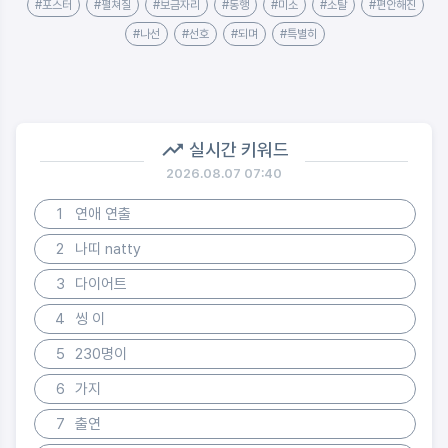
#포스터
#펼쳐질
#보금자리
#동행
#미소
#소탈
#편안해진
#나선
#선호
#되며
#특별히
실시간 키워드
2026.08.07 07:40
1
연애 연출
2
나띠 natty
3
다이어트
4
씽 이
5
230명이
6
가지
7
출연