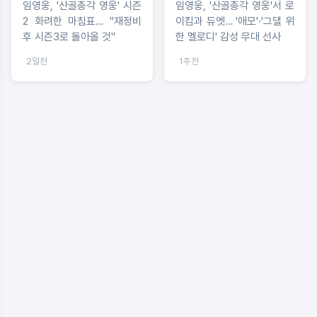
임영웅, '산골총각 영웅' 시즌
임영웅, '산골총각 영웅'서 로
2 화려한 마침표… "재정비
이킴과 듀엣… '애모'·'그댈 위
후 시즌3로 돌아올 것"
한 멜로디' 감성 무대 선사
2일전
1주전