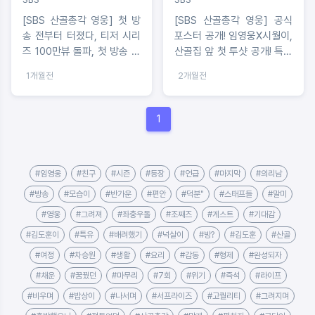
[SBS 산골총각 영웅] 첫 방
[SBS 산골총각 영웅] 공식
송 전부터 터졌다, 티저 시리
포스터 공개! 임영웅X시월이,
즈 100만뷰 돌파, 첫 방송 기
산골집 앞 첫 투샷 공개! 특별
대감 고조
한 동행 예고
1개월전
2개월전
1
#임영웅
#친구
#시즌
#등장
#언급
#마지막
#의리남
#방송
#모습이
#반가운
#편안
#덕분"
#스태프들
#말미
#영웅
#그려져
#좌충우돌
#조째즈
#게스트
#기대감
#김도훈이
#특유
#배려했기
#넉살이
#방?
#김도훈
#산골
#여정
#차승원
#생활
#요리
#감동
#형제
#완성되자
#채운
#꿈꿨던
#마무리
#7회
#위기
#즉석
#라이프
#비우며
#밥상이
#나서며
#서프라이즈
#고퀄리티
#그려지며