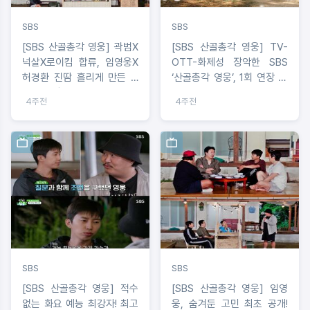
SBS
SBS
[SBS 산골총각 영웅] 곽범X
[SBS 산골총각 영웅] TV-
넉살X로이킴 합류, 임영웅X
OTT-화제성 장악한 SBS
허경환 진땀 흘리게 만든 'E
‘산골총각 영웅’, 1회 연장 ->
들의 습격'
총 7부작 확정!
4주전
4주전
SBS
SBS
[SBS 산골총각 영웅] 적수
[SBS 산골총각 영웅] 임영
없는 화요 예능 최강자! 최고
웅, 숨겨둔 고민 최초 공개!