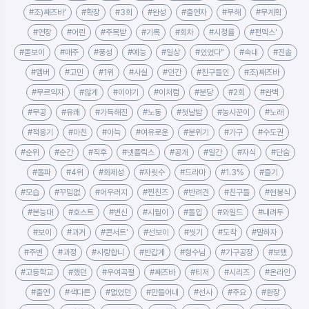
#조)째즈바'
#확장
#3회
#완성
#출연자
#무해
#무계획
#연장
#어린
#주목받
#기록
#회차
#시청률
#펀덱스'
#돋보이
#매주
#풍성
#예능
#일상
#있었다"
#속내
#진솔
#멤버
#고민
#1위
#사실
#인간
#친구들인
#조)째즈바
#무르익자
#않게
#이야기
#이처럼
#분당
#2회
#완벽
#무공
#유쾌
#가득해진
#노동
#첫날밤
#농사꾼이
#노래
#적응기
#마친
#아늑
#여유로운
#분위기
#가구
#수도권
#순위
#순간
#직후
#넷플릭스
#공개
#일간
#자식
#단숨
#돌파
#4위
#화제성
#자릿수
#드라마
#1.3%
#즐기
#모습
#꾸밈없
#어우러지
#찐친즈
#반려견
#친구들
#현봉식
#본능대
#호스트
#변신
#시월이
#돌입
#와일드
#내려두
#보이
#과거
#콘서트'
#선보이
#씻기
#도착
#말하자
#주변
#과정
#사랑합니
#반갑게
#형수님
#가구공장
#보탰
#고등학교
#했던
#우여곡절
#째즈바
#티저
#시리즈
#온라인
#출연
#색다른
#없었던
#만들어내
#선사
#주요
#환장