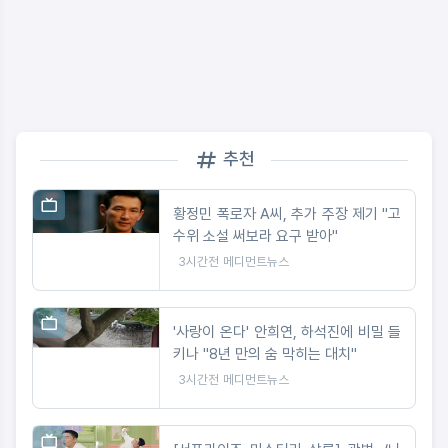
추천
황정민 폭로자 A씨, 추가 주장 제기 "고
수위 소설 써보라 요구 받아"
3시간전
메디먼트뉴스
'사랑이 온다' 안희연, 하석진에 비밀 들
키나 "8년 만의 숨 막히는 대치"
3시간전
메디먼트뉴스