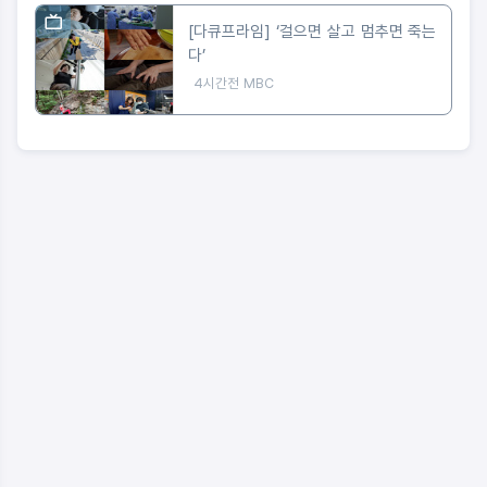
[다큐프라임] ‘걸으면 살고 멈추면 죽는
다’
4시간전
MBC