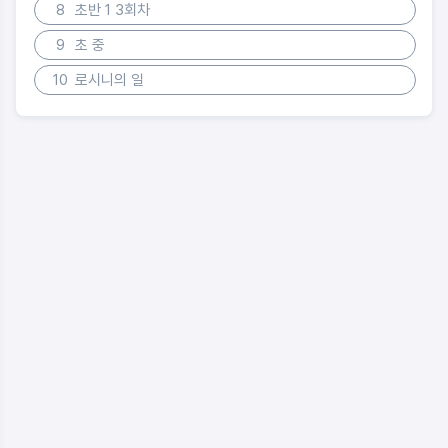
8
초반 1 3회차
9
초 중
10
로시니의 일