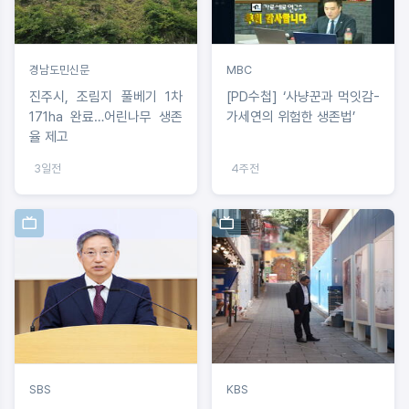
경남도민신문
MBC
진주시, 조림지 풀베기 1차
[PD수첩] ‘사냥꾼과 먹잇감-
171ha 완료…어린나무 생존
가세연의 위험한 생존법’
율 제고
3일전
4주전
SBS
KBS