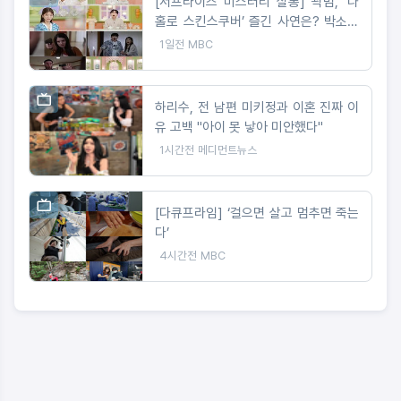
[서프라이즈 미스터리 살롱] 곽범, ‘나
홀로 스킨스쿠버’ 즐긴 사연은? 박소영
아나 “절대 이해 못해!”
1일전
MBC
하리수, 전 남편 미키정과 이혼 진짜 이
유 고백 "아이 못 낳아 미안했다"
1시간전
메디먼트뉴스
[다큐프라임] ‘걸으면 살고 멈추면 죽는
다’
4시간전
MBC