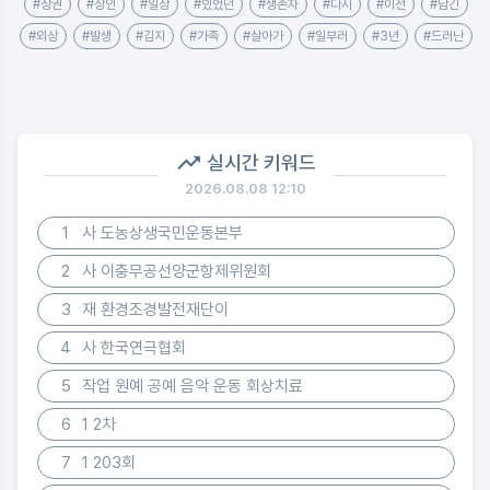
#상권
#상인
#일상
#있었던
#생존자
#다시
#이전
#남긴
#외상
#발생
#김지
#가족
#살아가
#일부러
#3년
#드러난
실시간 키워드
2026.08.08 12:10
1
사 도농상생국민운동본부
2
사 이충무공선양군항제위원회
3
재 환경조경발전재단이
4
사 한국연극협회
5
작업 원예 공예 음악 운동 회상치료
6
1 2차
7
1 203회