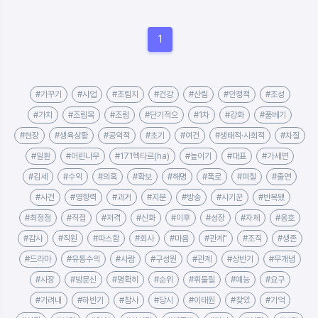
1
#가꾸기
#사업
#조림지
#건강
#산림
#안정적
#조성
#가치
#조림목
#조림
#단기적으
#1차
#강화
#풀베기
#현장
#생육상황
#공익적
#초기
#여건
#생태적·사회적
#차질
#일환
#어린나무
#171헥타르(ha)
#높이기
#대표
#가세연
#김세
#수익
#의혹
#확보
#해명
#폭로
#며칠
#출연
#사건
#영향력
#과거
#지분
#방송
#사기꾼
#반복됐
#최정점
#직접
#저격
#신화
#이후
#성장
#자체
#옹호
#감사
#직원
#따스함
#회사
#마음
#관계"
#조직
#생존
#드라마
#유통수익
#사람
#구성원
#관계
#상반기
#무개념
#사장
#방문신
#명확히
#순위
#휘둘릴
#예능
#요구
#가려내
#하반기
#참사
#당시
#이태원
#찾았
#기억