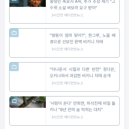
황정민 폭로자 A씨, 추가 주장 제기 "고
수위 소설 써보라 요구 받아"
3시간전
메디먼트뉴스
"쌍둥이 엄마 맞아?", 한그루, 노을 배
경으로 선보인 완벽 비키니 자태
3시간전
메디먼트뉴스
"아나운서 시절과 다른 반전" 정다은,
오키나와서 과감한 비키니 자태 공개
3시간전
메디먼트뉴스
'사랑이 온다' 안희연, 하석진에 비밀 들
키나 "8년 만의 숨 막히는 대치"
3시간전
메디먼트뉴스