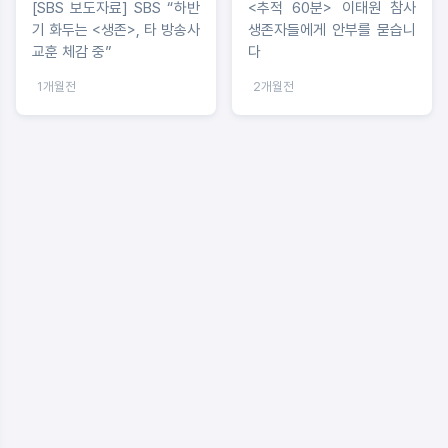
[SBS 보도자료] SBS “하반
<추적 60분> 이태원 참사
기 화두는 <생존>, 타 방송사
생존자들에게 안부를 묻습니
교훈 체감 중”
다
1개월전
2개월전