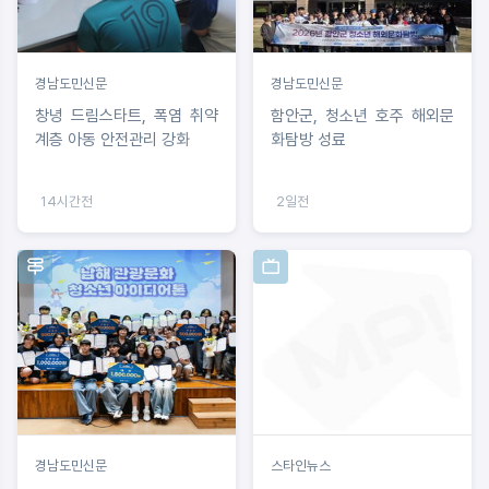
경남도민신문
경남도민신문
창녕 드림스타트, 폭염 취약
함안군, 청소년 호주 해외문
계층 아동 안전관리 강화
화탐방 성료
14시간전
2일전
경남도민신문
스타인뉴스