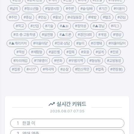
#넓히
#청소년들
#밀양시장
#주변
#술·담배
#기간
#이용이
#주민
#중심
#안심
#홍보
#내일동장
#예방
#협조
#관심
#학교
#산업
#기술
#▲ai
#창의성
#▲경남
#리그
#초·중·고등학생
#실전형
#▲드론
#경진대회
#게임
#영상
#▲캐리커처
#어울마당'
#진로·상담
#높이
#진행돼
#어울마당이
#적성
#체험형
#골든벨
#접목
#호응
#설계
#진로
#자리매김
#118명이
#번화
#우범지역
#형성됨
#교방동장
#집중
#시기"
#적극적
#순찰
#헌신적인
#접촉
#편장봉)
실시간 키워드
2026.08.07 07:35
1
한결 이
2
연애 연출