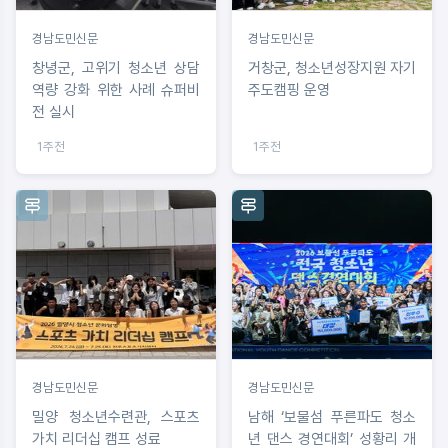
경남도민신문
경남도민신문
창녕군, 고위기 청소년 상담
거창군, 청소년성장지원 자기
역량 강화 위한 사례 슈퍼비
주도캠핑 운영
전 실시
1주전
1주전
경남도민신문
경남도민신문
밀양 청소년수련관, 스포츠
남해 ‘보물섬 푸른파도 청소
가치 리더십 캠프 성료
년 댄스 경연대회’ 성황리 개