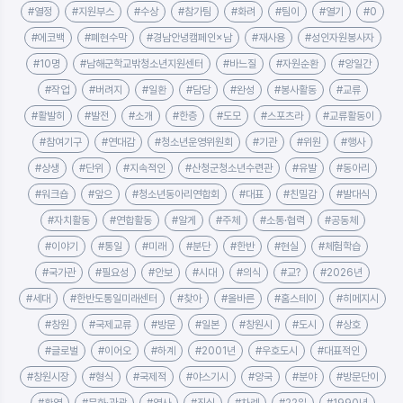
#열정
#지원부스
#수상
#참가팀
#화려
#팀이
#열기
#0
#에코백
#폐현수막
#경남안녕캠페인×남
#재사용
#성인자원봉사자
#10명
#남해군학교밖청소년지원센터
#바느질
#자원순환
#양일간
#작업
#버려지
#일환
#담당
#완성
#봉사활동
#교류
#활발히
#발전
#소개
#한층
#도모
#스포츠라
#교류활동이
#참여기구
#연대감
#청소년운영위원회
#기관
#위원
#행사
#상생
#단위
#지속적인
#산청군청소년수련관
#유발
#동아리
#워크숍
#앞으
#청소년동아리연합회
#대표
#친밀감
#발대식
#자치활동
#연합활동
#알게
#주체
#소통·협력
#공동체
#이야기
#통일
#미래
#분단
#한반
#현실
#체험학습
#국가관
#필요성
#안보
#시대
#의식
#교?
#2026년
#세대
#한반도통일미래센터
#찾아
#올바른
#홈스테이
#히메지시
#창원
#국제교류
#방문
#일본
#창원시
#도시
#상호
#글로벌
#이어오
#하계
#2001년
#우호도시
#대표적인
#창원시장
#형식
#국제적
#야스기시
#양국
#분야
#방문단이
#환영
#문화·관광
#역사
#진심
#차례
#22일
#1990년