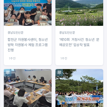
경남도민신문
경남도민신문
합천군 자원봉사센터, 청소년
‘제10회 거창사건 청소년 문
방학 자원봉사 체험 프로그램
예공모전’ 입상작 발표
진행
1주전
1주전