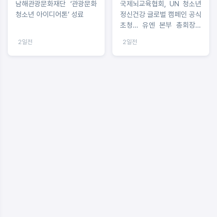
남해관광문화재단 ‘관광문화
국제뇌교육협회, UN 청소년
청소년 아이디어톤’ 성료
정신건강 글로벌 캠페인 공식
초청… 유엔 본부 총회장에
‘아리랑 기공’이 울려 퍼졌다
2일전
2일전