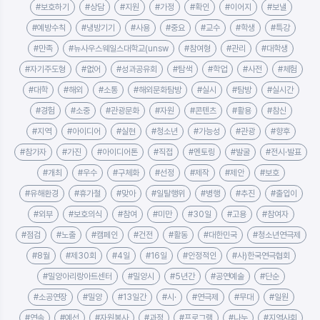
#보호하기
#상담
#지원
#가정
#확인
#이어지
#보낼
#예방수칙
#냉방기기
#사용
#중요
#교수
#학생
#특강
#만족
#뉴사우스웨일스대학교(unsw
#참여형
#관리
#대학생
#자기주도형
#없어
#성과공유회
#탐색
#학업
#사전
#체험
#대학
#해외
#소통
#해외문화탐방
#실시
#탐방
#실시간
#경험
#소중
#관광문화
#자원
#콘텐츠
#활용
#참신
#지역
#아이디어
#실현
#청소년
#가능성
#관광
#향후
#참가자
#가진
#아이디어톤
#직접
#멘토링
#발굴
#전시·발표
#개최
#우수
#구체화
#선정
#제작
#제안
#보호
#유해환경
#휴가철
#맞아
#일탈행위
#병행
#추진
#출입이
#외부
#보호의식
#참여
#미만
#30일
#고용
#참여자
#점검
#노출
#캠페인
#건전
#활동
#대한민국
#청소년연극제
#8월
#제30회
#4일
#16일
#안정적인
#사)한국연극협회
#밀양아리랑아트센터
#밀양시
#5년간
#공연예술
#단순
#소공연장
#밀양
#13일간
#시·
#연극제
#무대
#일원
#연속
#예선
#자원봉사
#과정
#프로그램
#나누
#지역사회