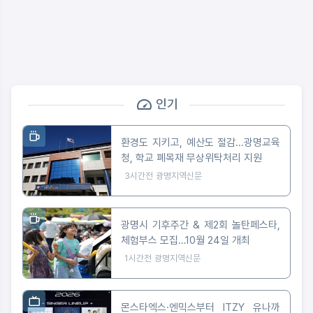
인기
환경도 지키고, 예산도 절감...광명교육
청, 학교 폐목재 무상위탁처리 지원
3시간전
광명지역신문
광명시 기후주간 & 제2회 놀탄페스타,
체험부스 모집…10월 24일 개최
1시간전
광명지역신문
몬스타엑스·엔믹스부터 ITZY 유나까