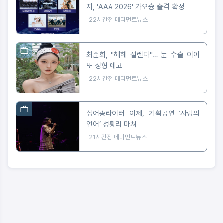
지, 'AAA 2026' 가오슝 출격 확정
22시간전
메디먼트뉴스
최준희, "헤헤 설렌다"… 눈 수술 이어
또 성형 예고
22시간전
메디먼트뉴스
싱어송라이터 이제, 기획공연 ‘사랑의
언어’ 성황리 마쳐
21시간전
메디먼트뉴스