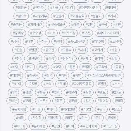
#합천군
#관계자
#만들
#운영
#자원봉사센터
#버터떡
#앞으로
#재능기부
#만들기
#여름방학
#눈높이
#가치
#즐거움
#거창사건
#문예공모전
#작품
#2편
#전국
#4편
#장려상
#우수상
#거쳐
#최우수상
#16편
#제9회~제10회
#심사
#내부
#산문
#진행
#중·고등학생
#제10회
#교육청
#진실
#발간
#공모전
#고등부
#사례
#고위기
#개입
#현장
#실무자
#전략
#실질적인
#실제
#강화
#방향
#바탕
#위기
#놓인
#역량
#전문
#위험
#교육실
#공유
#개념화
#친구들
#협력
#기획
#자연
#거창군청소년문화의집이
#것"이
#25명
#소속
#또래
#자기주도캠핑
#판단
#스스
#1박
#생활
#협동
#잊지
#어울려
#실행
#텐트
#27일
#생겼
#꾸리
#스포츠
#캠프
#문화
#참가
#리더십
#빌딩
#문화체험
#마음
#레저
#어려웠던
#40명
#관내
#몸소
#성장
#관람객
#행사장
#미조
#댄스
#군민
#북항
#에너지
#문화예술
#공연
#대회
#주민자치회
#바닷바람