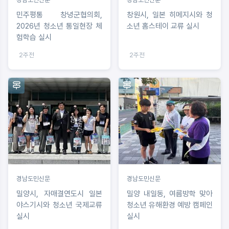
민주평통 창녕군협의회,
창원시, 일본 히메지시와 청
2026년 청소년 통일현장 체
소년 홈스테이 교류 실시
험학습 실시
2주전
2주전
경남도민신문
경남도민신문
밀양시, 자매결연도시 일본
밀양 내일동, 여름방학 맞아
야스기시와 청소년 국제교류
청소년 유해환경 예방 캠페인
실시
실시