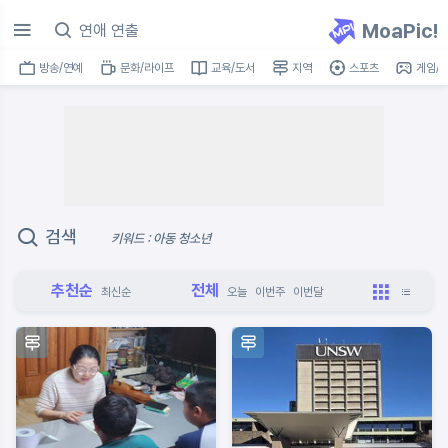
MoaPic!
방송/연예
문화/라이프
교육/도서
지역
스포츠
게임/I
검색
키워드 : 아동 청소년
추천순
전체
최신순
오늘
이번주
이번달