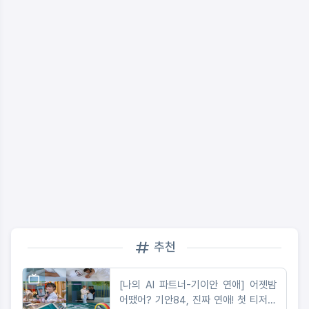
추천
[나의 AI 파트너-기이안 연애] 어젯밤
어땠어? 기안84, 진짜 연애! 첫 티저부