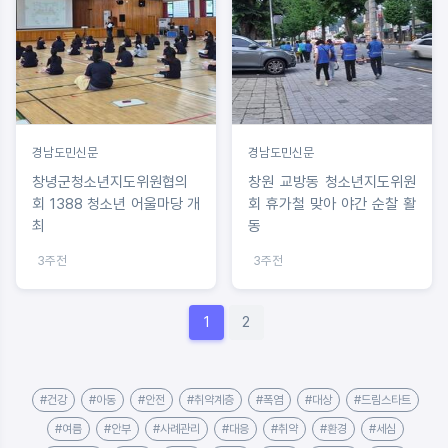
경남도민신문
경남도민신문
창녕군청소년지도위원협의
창원 교방동 청소년지도위원
회 1388 청소년 어울마당 개
회 휴가철 맞아 야간 순찰 활
최
동
3주전
3주전
1
2
#건강
#아동
#안전
#취약계층
#폭염
#대상
#드림스타트
#여름
#안부
#사례관리
#대응
#취약
#환경
#세심