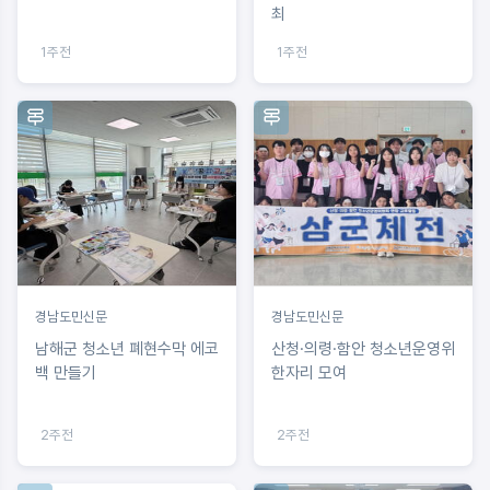
최
1주전
1주전
경남도민신문
경남도민신문
남해군 청소년 폐현수막 에코
산청·의령·함안 청소년운영위
백 만들기
한자리 모여
2주전
2주전