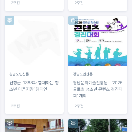
2주전
2주전
경남도민신문
경남도민신문
산청군 ‘1388과 함께하는 청
경남문화예술진흥원 ‘2026
소년 마음지킴’ 캠페인
글로벌 청소년 콘텐츠 경진대
회’ 개최
2주전
2주전