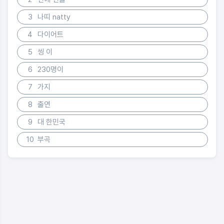
3
나띠 natty
4
다이어트
5
씽 이
6
230명이
7
가지
8
출연
9
대 한민국
10
부곡