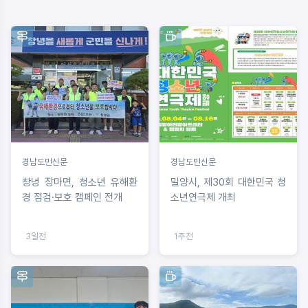
경남도민신문
경남도민신문
창녕 장마면, 청소년 유해환
밀양시, 제30회 대한민국 청
경 점검·보호 캠페인 전개
소년연극제 개최
3일전
1주전