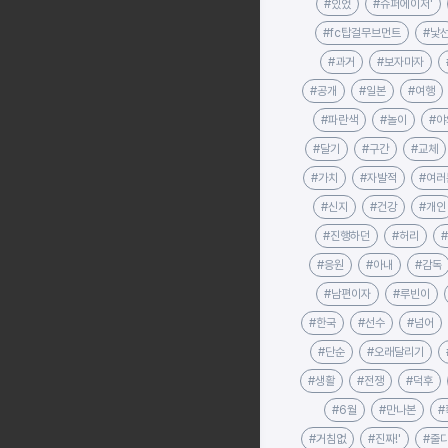
#있었
#슈퍼에이저'
#fc탑걸무브먼트
#낯
#과거
#보자마자
#공개
#일본
#여행
#파란색
#놀이
#야
#달기
#구간
#교체
#가치
#자발적
#여러
#신지
#건강
#개인
#진행하던
#허리
#응원
#아내
#감독
#남편이자
#루빈이
#한국
#선수
#넘어
#단순
#오래달리기
#생활
#전쟁
#덕후
#6월
#만나본
#
#거침없
#진짜!'
#줄