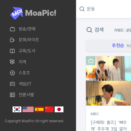
MoaPic!
방송/연예
검색
키워드 : 운
문화/라이프
추천순
최
교육/도서
지역
스포츠
게임/IT
언론사별
MBC
Copyright MoaPic! All right reserved.
[구해줘! 홈즈] '뼈우
재' 주우재 3일 앓아