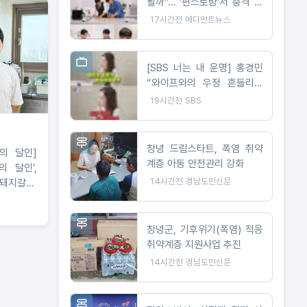
될까"… '편스토랑'서 충격 사
주·궁합 공개
17시간전
메디먼트뉴스
[SBS 너는 내 운명] 홍경민
“와이프와의 우정 흔들리고
있는 게 아닌가” 육아이몽으
19시간전
SBS
로 시작된 부부 갈등?
창녕 드림스타트, 폭염 취약
활의 달인]
계층 아동 안전관리 강화
의 달인’,
14시간전
경남도민신문
·돼지갈
덕후, 단팥
 운동시키
출동
창녕군, 기후위기(폭염) 적응
취약계층 지원사업 추진
14시간전
경남도민신문