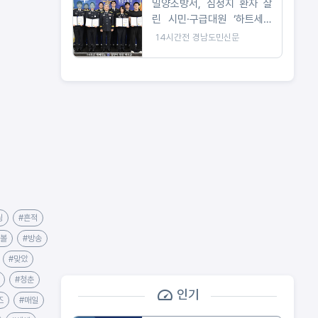
밀양소방서, 심정지 환자 살
린 시민·구급대원 ‘하트세이
버’ 수여
14시간전
경남도민신문
닝
#흔적
러볼
#방송
#맞았
#청춘
인기
즈
#매일