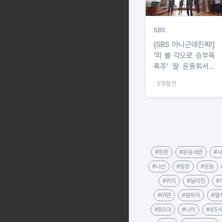
SBS
[SBS 아니근데진짜!]
‘피 볼 각오로 승부욕
폭주’ 딸 운동회서도
경쟁심 폭발했던 비
3개월전
의 사연은?!
#원장
#운동세권
#
#나선
#등장
#운동
#위치
#달라진
#
#마련
#말하자
#멸
#80대
#나이
#45