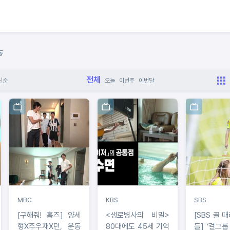
동
전체
신순
오늘
이번주
이번달
MBC
KBS
SBS
[구해줘! 홈즈] 양세
<생로병사의 비밀>
[SBS 골 
형X주우재X던, 운동
80대에도 45세 기억
들] ‘걸그