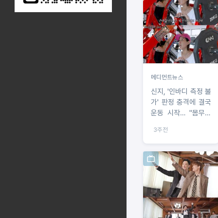
메디먼트뉴스
신지, '인바디 측정 불
가' 판정 충격에 결국
운동 시작… "몸무게
42kg 이어 한층 더
3주전
야윈 얼굴에 팬들 우
려 한몸에"