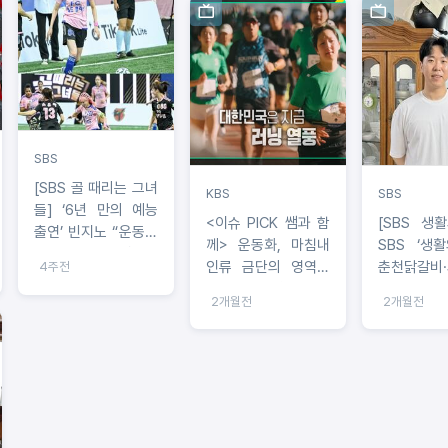
SBS
[SBS 골 때리는 그녀
KBS
SBS
들] ‘6년 만의 예능
<이슈 PICK 쌤과 함
[SBS 생
출연’ 빈지노 “운동선
께> 운동화, 마침내
SBS ‘생활
수 배우자의 심정을
인류 금단의 영역을
춘천닭갈비
4주전
이해하고 있다” 모델
깨다! ‘초경량 레이싱
비, 말차 
미초바 합류로 새 바
2개월전
2개월전
화’가 가져온 미래
빵, 강아지
람 예고!
기 달인 총