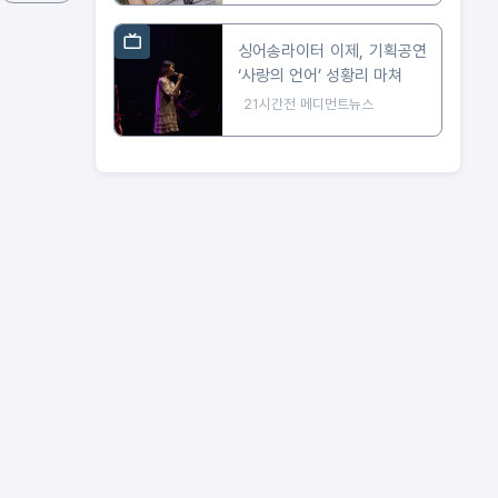
싱어송라이터 이제, 기획공연
‘사랑의 언어’ 성황리 마쳐
21시간전
메디먼트뉴스