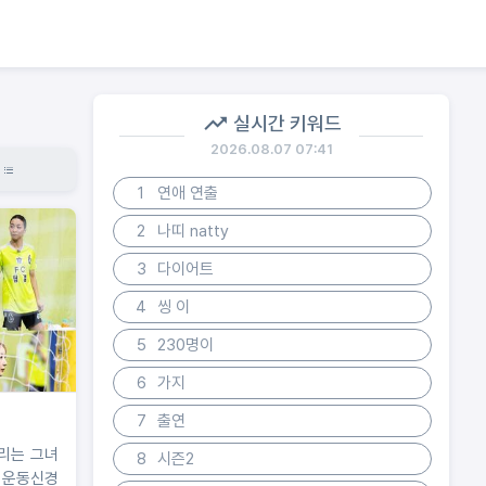
실시간 키워드
2026.08.07 07:41
1
연애 연출
2
나띠 natty
3
다이어트
4
씽 이
5
230명이
6
가지
7
출연
때리는 그녀
8
시즌2
룹 운동신경