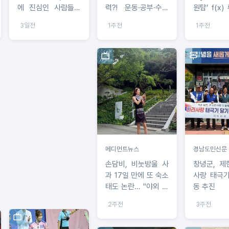
에 진심인 사람들이
력?! 운동·공부·수면
원탑’ f(x) 
살고 있는 ‘운동세권’
이 만든 ‘청춘의 뇌’
탑걸무브먼
3일전
1주전
1주전
임장!
지키는 습관 공개!
합류! 생애 
전기 공개
메디먼트뉴스
경남도민신문
손담비, 비눗방울 사
창녕군, 제
과 17일 만에 또 숙소
사랑 태극기
태도 논란… "야외 운
동 추진
동화 신고 침대 착석"
2주전
3주전