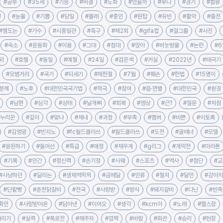
#공부
#35세
#기능
#비결
#노화
#있을까
#루나
#경기
#합류
선
#눈물
#기쁨
#당일
#몰래
#중인
#원탑
#유빈
#활약
#출전
#맴도는
#가수
#시종일관
#축구
#제2회
#gifa컵
#걸그룹
#사진
#숙소
#운동화
#이용
#그대
#침대
#앉아
#비눗방울
#논란
#6
외
#호텔
#동일
#예절
#24일
#검은색
#거실
#2022년
#태극기
#모범거리
#국기
#되새기
#제헌절
#7월
#훼손
#헌법
#15명이
분께
#노후
#대한민국국기법
#적극
#참여
#읍·면별
#대한민국
#환경
#남편
#심각
#상태
#날개뼈
#회복
#영상
#근?
#질문
#처참
#누리꾼
#깊이
#맞냐
#체내
#과정
#부족
#멤버
#바쁜
#이토록
#김영광
#빈지노
#fc월드클라쓰
#월드클라쓰
#도전
#골때녀
#모델
#응원하기
#들어선
#특급
#애정
#채우게
#g리그
#개막전
#마라톤
#기록
#인간
#정신력
#손기정
#사웨
#스포츠
#역사
#첨단
#교
#사냥하던
#달리는
#생체역학적
#금메달
#인류
#철저
#달인
#강아지
#단팥빵
#춘천닭갈비
#전국
#사랑받
#방식
#돼지갈비
#다닌
#반죽
확인
#사랑받아온
#담아낸
#이어오
#생각
#kcm이
#노래
#헬스장
다리기
#실력
#폭로전
#해주자
#깜짝
#바람
#화끈
#승리
#현장