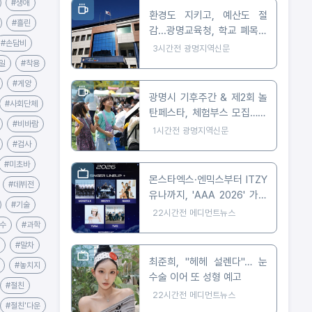
#생애
환경도 지키고, 예산도 절
#흘린
감...광명교육청, 학교 폐목재
#손담비
무상위탁처리 지원
3시간전
광명지역신문
일
#착용
#게양
광명시 기후주간 & 제2회 놀
#사회단체
탄페스타, 체험부스 모집…10
#비바람
월 24일 개최
1시간전
광명지역신문
#검사
#미초바
몬스타엑스·엔믹스부터 ITZY
#데뷔전
유나까지, 'AAA 2026' 가오
#기술
슝 출격 확정
22시간전
메디먼트뉴스
수
#과학
#말차
최준희, "헤헤 설렌다"… 눈
#놓치지
수술 이어 또 성형 예고
#절친
22시간전
메디먼트뉴스
#절친'다운