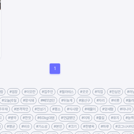
1
사람
#임장
#이모란
#집주인
#필라테스
#곳곳
#직접
#진심인
#러
#오늘(6일
#장식돼
#빼앗겼던
#뒤늦게
#용산구
#자리
#비롯
#둘
주우재
#본격적인
#전성기
#평소
#식사량
#매물이
#양세형
#마니아
치
#병약
#한껏
#60kg대였
#언급됐던
#이제
#즐길
#유지
#능력
세
#평균
#비슷
#가소성
#본인
#크기
#한병욱
#하루
#코그니사이