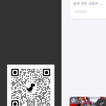
눕게 만든 공포의 운
동세권 임장!
23시간전