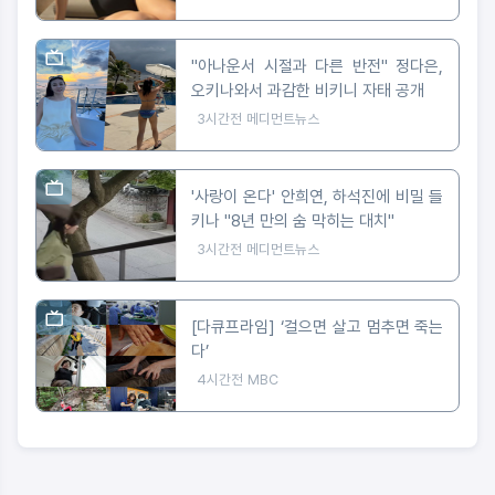
"아나운서 시절과 다른 반전" 정다은,
오키나와서 과감한 비키니 자태 공개
3시간전
메디먼트뉴스
'사랑이 온다' 안희연, 하석진에 비밀 들
키나 "8년 만의 숨 막히는 대치"
3시간전
메디먼트뉴스
[다큐프라임] ‘걸으면 살고 멈추면 죽는
다’
4시간전
MBC