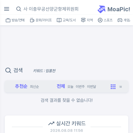
MoaPic!
방송/연예
문화/라이프
교육/도서
지역
스포츠
게임/I
검색
키워드 : 임홍천
추천순
전체
최신순
오늘
이번주
이번달
검색 결과를 찾을 수 없습니다!
실시간 키워드
2026.08.08 11:56