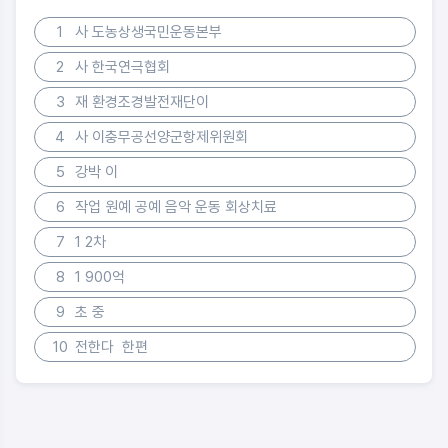
1
사 도농상생국민운동본부
2
사 한국연극협회
3
재 환경조경발전재단이
4
사 이충무공선양군항제위원회
5
강박 이
6
작업 원예 공예 음악 운동 회상치료
7
1 2차
8
1 900억
9
초 중
10
전한다 한편