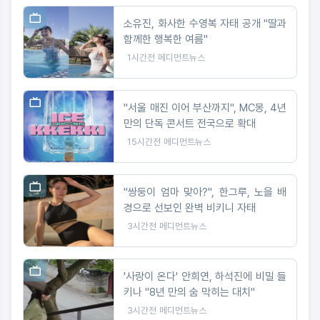
소유진, 화사한 수영복 자태 공개 "딸과
함께한 행복한 여름"
1시간전
메디먼트뉴스
"서울 매진 이어 부산까지", MC몽, 4년
만의 단독 콘서트 전국으로 확대
15시간전
메디먼트뉴스
"쌍둥이 엄마 맞아?", 한그루, 노을 배
경으로 선보인 완벽 비키니 자태
3시간전
메디먼트뉴스
'사랑이 온다' 안희연, 하석진에 비밀 들
키나 "8년 만의 숨 막히는 대치"
3시간전
메디먼트뉴스