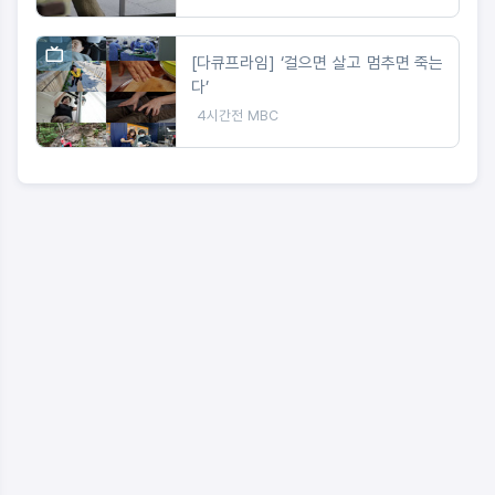
[다큐프라임] ‘걸으면 살고 멈추면 죽는
다’
4시간전
MBC