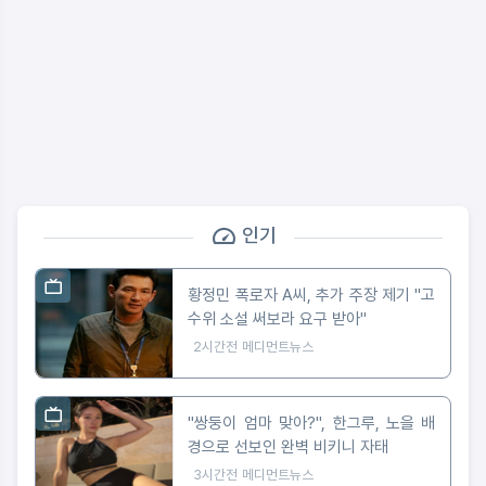
인기
황정민 폭로자 A씨, 추가 주장 제기 "고
수위 소설 써보라 요구 받아"
2시간전
메디먼트뉴스
"쌍둥이 엄마 맞아?", 한그루, 노을 배
경으로 선보인 완벽 비키니 자태
3시간전
메디먼트뉴스