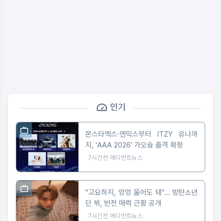
인기
몬스타엑스·엔믹스부터 ITZY 유나까
지, 'AAA 2026' 가오슝 출격 확정
7시간전
메디먼트뉴스
"고요하지, 엉엉 울어도 돼"… 방탄소년
단 뷔, 반전 매력 근황 공개
7시간전
메디먼트뉴스