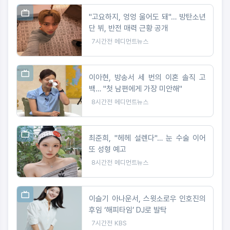
"고요하지, 엉엉 울어도 돼"… 방탄소년
단 뷔, 반전 매력 근황 공개
7시간전
메디먼트뉴스
이아현, 방송서 세 번의 이혼 솔직 고
백… "첫 남편에게 가장 미안해"
8시간전
메디먼트뉴스
최준희, "헤헤 설렌다"… 눈 수술 이어
또 성형 예고
8시간전
메디먼트뉴스
이슬기 아나운서, 스윗소로우 인호진의
후임 ‘해피타임’ DJ로 발탁
7시간전
KBS