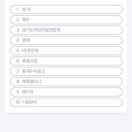
1
씽 이
2
펭수
3
경기도어린이집연합회
4
연애
5
대 한민국
6
복원사업
7
중개수수료 2
8
예측됐으나
9
페스타
10
1 900억