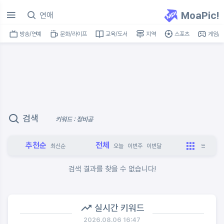
MoaPic!
방송/연예
문화/라이프
교육/도서
지역
스포츠
게임/I
검색
키워드 : 정비공
추천순
전체
최신순
오늘
이번주
이번달
검색 결과를 찾을 수 없습니다!
실시간 키워드
2026.08.06 16:47