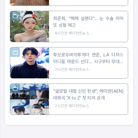
최준희, "헤헤 설렌다"… 눈 수술 이어
또 성형 예고
8시간전
메디먼트뉴스
투모로우바이투게더 연준, LA 다저스
타디움 마운드 선다… 시구부터 무대까
지
7시간전
메디먼트뉴스
"글로벌 대형 신인 탄생", 에이엔(AEN)
데뷔곡 'X to Z' 첫 티저 공개
7시간전
메디먼트뉴스