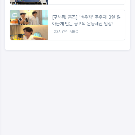
[구해줘! 홈즈] '뼈우재' 주우재 3일 앓
아눕게 만든 공포의 운동세권 임장!
23시간전
MBC