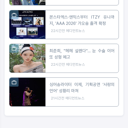
몬스타엑스·엔믹스부터 ITZY 유나까
지, 'AAA 2026' 가오슝 출격 확정
22시간전
메디먼트뉴스
최준희, "헤헤 설렌다"… 눈 수술 이어
또 성형 예고
22시간전
메디먼트뉴스
싱어송라이터 이제, 기획공연 ‘사랑의
언어’ 성황리 마쳐
21시간전
메디먼트뉴스