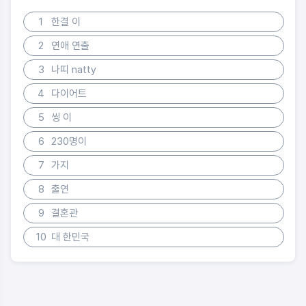
1
한결 이
2
연애 연출
3
나띠 natty
4
다이어트
5
씽 이
6
230명이
7
가지
8
출연
9
결혼관
10
대 한민국