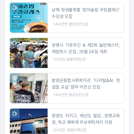
남해 창생플랫폼 ‘문어솥밥 쿠킹클래스’
수강생 모집
14시간전
경남도민신문
광명시 기후주간 & 제2회 놀탄페스타,
체험부스 모집…10월 24일 개최
1시간전
광명지역신문
함양군종합사회복지관 ‘디지털&AI 첫
걸음 교실’ 참여 어르신 모집
14시간전
경남도민신문
환경도 지키고, 예산도 절감...광명교육
청, 학교 폐목재 무상위탁처리 지원
3시간전
광명지역신문