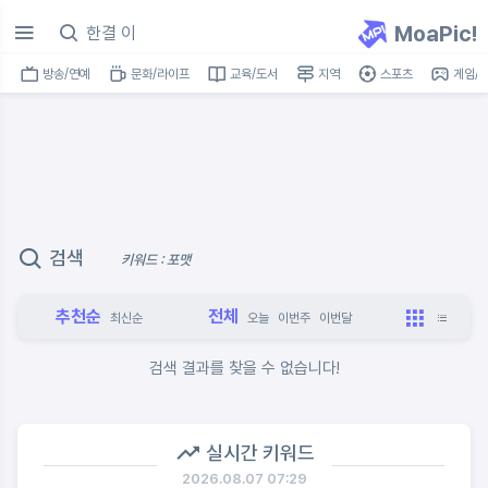
MoaPic!
방송/연예
문화/라이프
교육/도서
지역
스포츠
게임/I
검색
키워드 : 포맷
추천순
전체
최신순
오늘
이번주
이번달
검색 결과를 찾을 수 없습니다!
실시간 키워드
2026.08.07 07:29