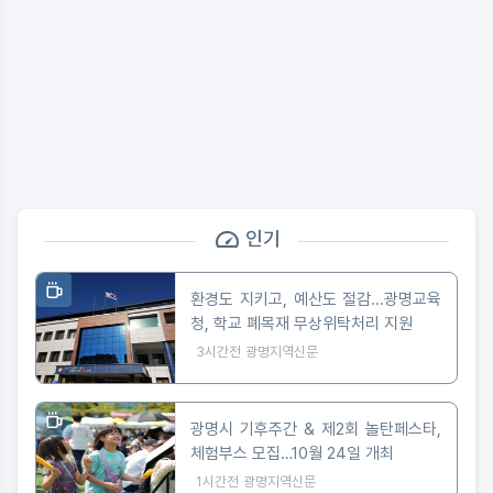
인기
환경도 지키고, 예산도 절감...광명교육
청, 학교 폐목재 무상위탁처리 지원
3시간전
광명지역신문
광명시 기후주간 & 제2회 놀탄페스타,
체험부스 모집…10월 24일 개최
1시간전
광명지역신문