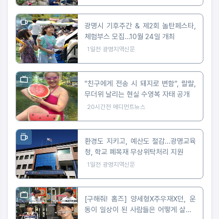
광명시 기후주간 & 제2회 놀탄페스타,
체험부스 모집…10월 24일 개최
1일전
광명지역신문
"친구에게 전송 시 돼지로 변함", 랄랄,
무더위 날리는 현실 수영복 자태 공개
20시간전
메디먼트뉴스
환경도 지키고, 예산도 절감...광명교육
청, 학교 폐목재 무상위탁처리 지원
1일전
광명지역신문
[구해줘! 홈즈] 양세형X주우재X던, 운
동이 일상이 된 사람들은 어떻게 살까?