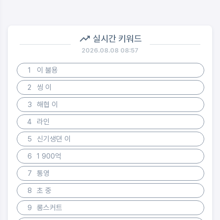
실시간 키워드
2026.08.08 08:57
1
이 불용
2
씽 이
3
해협 이
4
라인
5
신기생뎐 이
6
1 900억
7
통영
8
초 중
9
롱스커트