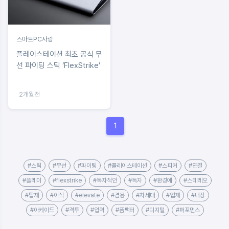
스마트PC사랑
플레이스테이션 최초 공식 무
선 파이팅 스틱 ‘FlexStrike’
2개월전
1
#스틱
#무선
#파이팅
#플레이스테이션
#스피커
#연결
#플레이
#flexstrike
#독자적인
#독자
#환경에
#스테레오
#탑재
#이식
#elevate
#겸용
#차세대
#업체
#내장
#아케이드
#격투
#입력
#폼팩터
#디지털
#퍼포먼스