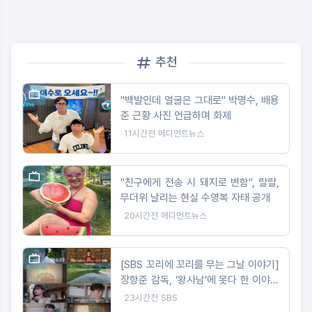
추천
"백발인데 얼굴은 그대로" 박명수, 배용
준 근황 사진 언급하며 화제
11시간전
메디먼트뉴스
"친구에게 전송 시 돼지로 변함", 랄랄,
무더위 날리는 현실 수영복 자태 공개
20시간전
메디먼트뉴스
[SBS 꼬리에 꼬리를 무는 그날 이야기]
장항준 감독, ‘왕사남’에 못다 한 이야기
‘꼬꼬무’로 정리! 2049 시청률 ‘교양, 예
23시간전
SBS
능’ 동시간대 1위!