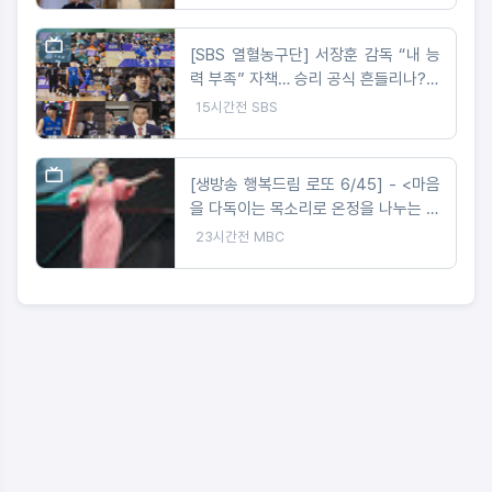
[SBS 열혈농구단] 서장훈 감독 “내 능
력 부족” 자책… 승리 공식 흔들리나?코
뼈 부상 딛고 돌아온 오승훈!
15시간전
SBS
[생방송 행복드림 로또 6/45] - <마음
을 다독이는 목소리로 온정을 나누는 가
수 왁스 ‘생방송 행복드림 로또 6/45’
23시간전
MBC
황금손 출연>