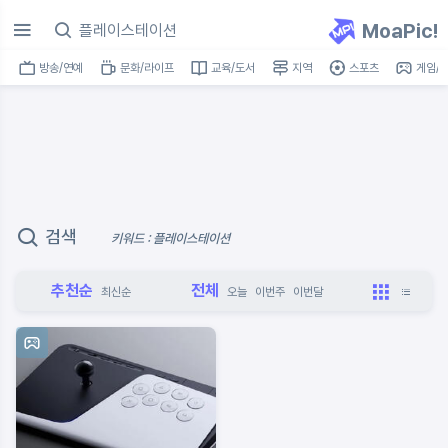
MoaPic!
방송/연예
문화/라이프
교육/도서
지역
스포츠
게임/I
검색
키워드 : 플레이스테이션
추천순
전체
최신순
오늘
이번주
이번달