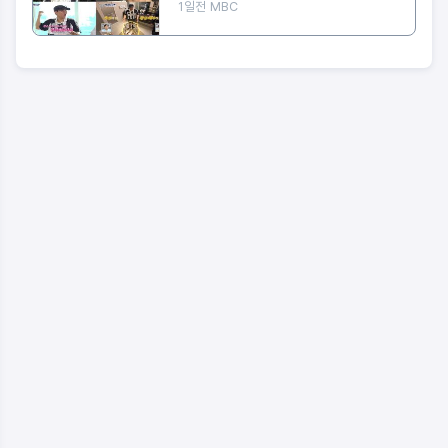
'운동세권' 임장 특집!
1일전
MBC