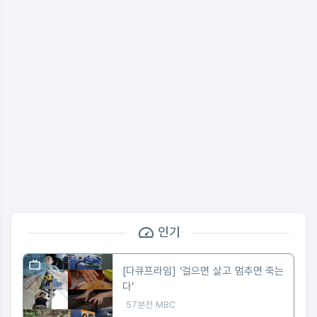
인기
[다큐프라임] ‘걸으면 살고 멈추면 죽는
다’
57분전
MBC