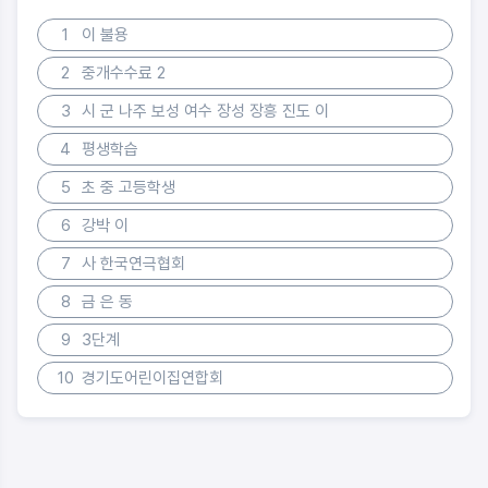
1
이 불용
2
중개수수료 2
3
시 군 나주 보성 여수 장성 장흥 진도 이
4
평생학습
5
초 중 고등학생
6
강박 이
7
사 한국연극협회
8
금 은 동
9
3단계
10
경기도어린이집연합회