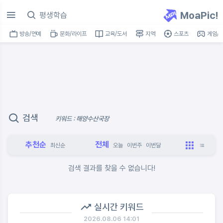
MoaPic!
방송/연예
문화/라이프
교육/도서
지역
스포츠
게임/I
검색
키워드 : 해양수산국장
추천순
전체
최신순
오늘
이번주
이번달
검색 결과를 찾을 수 없습니다!
실시간 키워드
2026.08.06 14:01