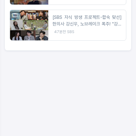
[SBS 자식 방생 프로젝트-합숙 맞선]
한의사 강신우, 노브레이크 폭주! "강신
우가 이성을 잃었다" 무슨 일?
47분전
SBS