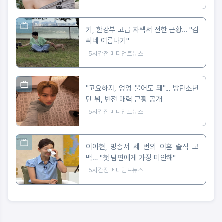
키, 한강뷰 고급 자택서 전한 근황… "김
씨네 여름나기"
5시간전
메디먼트뉴스
"고요하지, 엉엉 울어도 돼"… 방탄소년
단 뷔, 반전 매력 근황 공개
5시간전
메디먼트뉴스
이아현, 방송서 세 번의 이혼 솔직 고
백… "첫 남편에게 가장 미안해"
5시간전
메디먼트뉴스