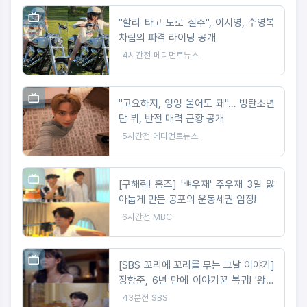
"할리 타고 도로 질주", 이시영, 수영복
차림의 파격 라이딩 공개
4시간전
메디먼트뉴스
"고요하지, 엉엉 울어도 돼"… 방탄소년
단 뷔, 반전 매력 근황 공개
5시간전
메디먼트뉴스
[구해줘! 홈즈] '뼈우재' 주우재 3일 앓
아눕게 만든 공포의 운동세권 임장!
6시간전
MBC
[SBS 꼬리에 꼬리를 무는 그날 이야기]
장항준, 6년 만에 이야기꾼 복귀! '왕사
남' 감독이 직접 들려주는 '단종 이야기'
43분전
SBS