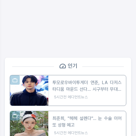
인기
투모로우바이투게더 연준, LA 다저스
타디움 마운드 선다… 시구부터 무대까
지
5시간전
메디먼트뉴스
최준희, "헤헤 설렌다"… 눈 수술 이어
또 성형 예고
5시간전
메디먼트뉴스