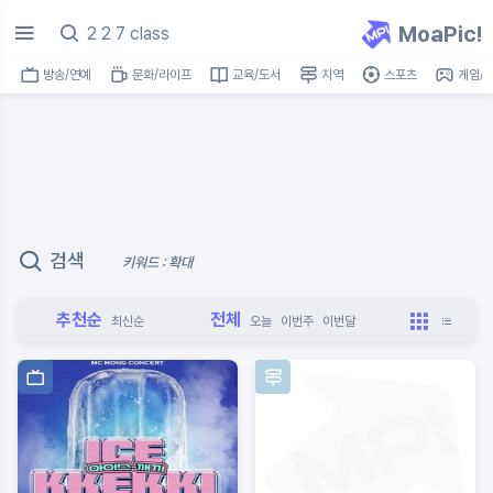
MoaPic!
방송/연예
문화/라이프
교육/도서
지역
스포츠
게임/I
검색
키워드 : 확대
추천순
전체
최신순
오늘
이번주
이번달