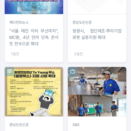
메디먼트뉴스
경남도민신문
"서울 매진 이어 부산까지",
창원시, 첨단제조·뿌리기업
MC몽, 4년 만의 단독 콘서
로봇 실증지원 확대
트 전국으로 확대
1일전
3일전
경남도민신문
SBS