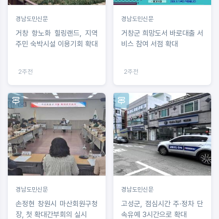
경남도민신문
경남도민신문
거창 항노화 힐링랜드, 지역
거창군 희망도서 바로대출 서
주민 숙박시설 이용기회 확대
비스 참여 서점 확대
2주전
2주전
경남도민신문
경남도민신문
손정현 창원시 마산회원구청
고성군, 점심시간 주·정차 단
장, 첫 확대간부회의 실시
속유예 3시간으로 확대