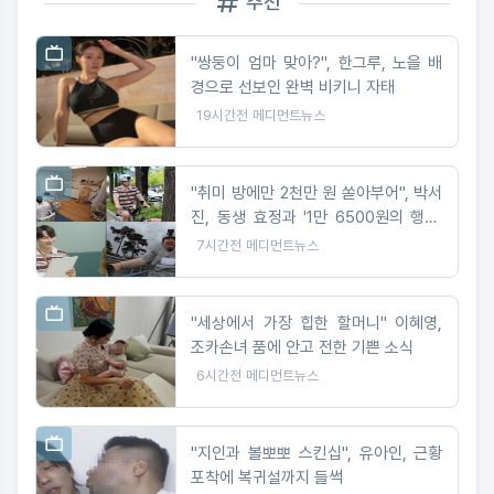
추천
"쌍둥이 엄마 맞아?", 한그루, 노을 배
경으로 선보인 완벽 비키니 자태
19시간전
메디먼트뉴스
"취미 방에만 2천만 원 쏟아부어", 박서
진, 동생 효정과 '1만 6500원의 행복'
도전
7시간전
메디먼트뉴스
"세상에서 가장 힙한 할머니" 이혜영,
조카손녀 품에 안고 전한 기쁜 소식
6시간전
메디먼트뉴스
"지인과 볼뽀뽀 스킨십", 유아인, 근황
포착에 복귀설까지 들썩