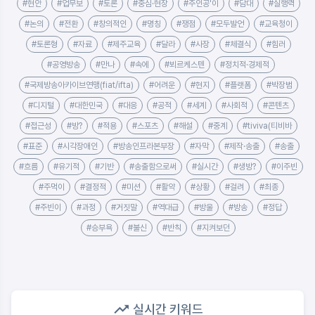
#현안
#업무보
#토론
#중심·현장
#주인공'이
#담대
#실행력
#논의
#전환
#창의적인
#명칭
#쟁점
#모두발언
#교육청이
#토론형
#자료
#제주교육
#달라
#사장
#체결식
#힘러
#공영방송
#만나
#속에
#뵈르케스텐
#정치적·경제적
#국제방송아카이브연맹(fiat/ifta)
#어려운
#현지
#플랫폼
#박장범
#디지털
#대한민국
#대응
#공적
#세계
#사회적
#콘텐츠
#접근성
#방?
#적용
#스포츠
#해설
#중계
#tiviva(티비바
#표준
#시각장애인
#방송인프라본부장
#자막
#제작·송출
#송출
#흐름
#유기적
#기반
#송출함으로써
#실시간
#생방?
#이주빈
#주먹이
#결정적
#미션
#활약
#상황
#걸려
#최종
#주빈이
#과정
#거짓말
#역대급
#방울
#방송
#정답
#승부욕
#불신
#반칙
#지켜보던
실시간 키워드