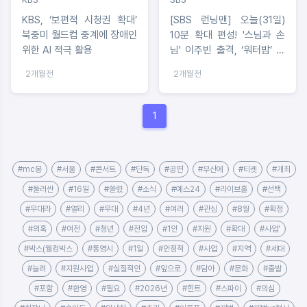
KBS, ‘보편적 시청권 확대’
[SBS 런닝맨] 오늘(31일)
북중미 월드컵 중계에 장애인
10분 확대 편성! '스님과 손
위한 AI 적극 활용
님' 이주빈 출격, ‘워터밤’ 방
불케 한 미션 정체는?
2개월전
2개월전
1
#mc몽
#서울
#콘서트
#단독
#공연
#부산에
#티켓
#개최
#둘러싼
#16일
#쏠렸
#소식
#예스24
#라이브홀
#선택
#무대라
#열리
#무대
#4년
#여러
#관심
#8월
#확정
#의혹
#여전
#청년
#전입
#1인
#지원
#확대
#사업'
#박스(웰컴박스
#통영시
#1일
#안정적
#사업
#지역
#세대
#늘려
#지원사업
#실질적인
#앞으로
#담아
#문화
#출발
#포함
#환영
#필요
#2026년
#힌트
#스파이
#의심