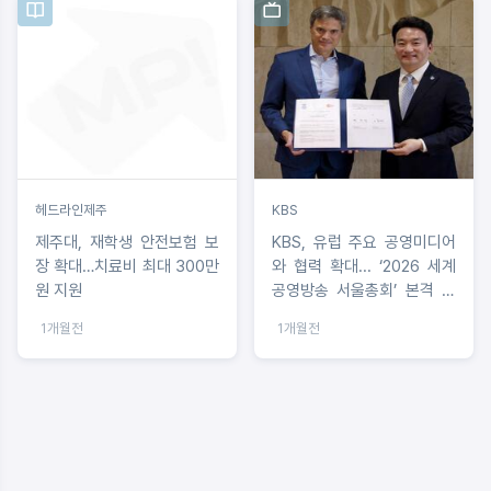
헤드라인제주
KBS
제주대, 재학생 안전보험 보
KBS, 유럽 주요 공영미디어
장 확대…치료비 최대 300만
와 협력 확대... ‘2026 세계
원 지원
공영방송 서울총회’ 본격 시
동
1개월전
1개월전