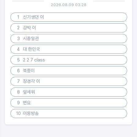
2026.08.09 03:28
1
신기생뎐 이
2
강박 이
3
시종일관
4
대 한민국
5
2 2 7 class
6
북중미
7
장경각 이
8
앞세워
9
변요
10
이동방송