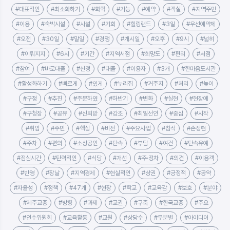
#대표적인
#최소화하기
#화학
#가능
#예약
#객실
#지역주민
#이용
#숙박시설
#시설
#기회
#힐링랜드
#3일
#우선예약제
#오전
#30일
#말일
#경쟁
#개시일
#오후
#9시
#넓히
#이뤄지지
#6시
#기간
#지역서점
#희망도
#편리
#서점
#참여
#바로대출
#신청
#대출
#이용자
#3개
#한마음도서관
#활성화하기
#빠르게
#있게
#누리집
#거주지
#처리
#높이
#구정
#추진
#주문하였
#하반기
#변화
#실현
#현장에
#구청장
#공유
#신뢰받
#강조
#최일선인
#중심
#시작
#취임
#주민
#핵심
#비전
#주요사업
#참석
#손정현
#주차
#편의
#소상공인
#단속
#부담
#여건
#단속유예
#점심시간
#탄력적인
#식당
#개선
#주·정차
#의견
#이용객
#반영
#장날
#지역경제
#현실적인
#상권
#긍정적
#공약
#자율성
#정책
#47개
#현장
#학교
#교육감
#보호
#분야
#제주교총
#방향
#과제
#교권
#구축
#한국교총
#주요
#인수위원회
#교육활동
#교원
#상당수
#무분별
#아이디어