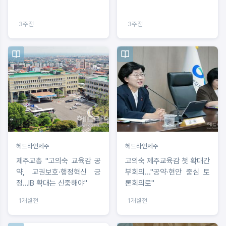
3주전
3주전
헤드라인제주
헤드라인제주
제주교총 "고의숙 교육감 공
고의숙 제주교육감 첫 확대간
약, 교권보호·행정혁신 긍
부회의..."공약·현안 중심 토
정…IB 확대는 신중해야"
론회의로"
1개월전
1개월전