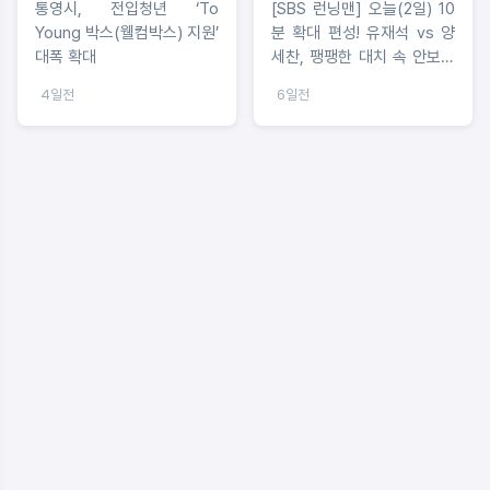
통영시, 전입청년 ‘To
[SBS 런닝맨] 오늘(2일) 10
Young 박스(웰컴박스) 지원’
분 확대 편성! 유재석 vs 양
대폭 확대
세찬, 팽팽한 대치 속 안보현
의 돌발 행동
4일전
6일전