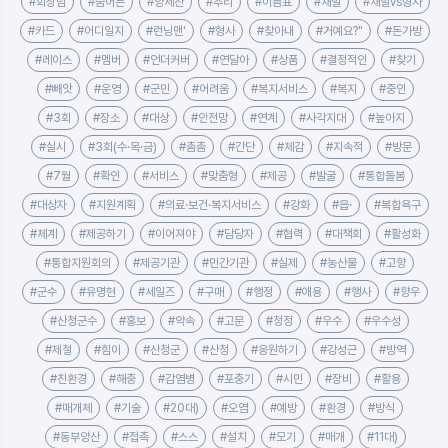
#회장님
#숨어든
#양세찬
#추리
#이름표
#재벌
#재벌vs형사
#카드
#어디일지
#런닝맨'
#형사
#찾아내
#거예요?"
#돈가방
#레이스
#멤버
#언더커버
#연달아
#상품
#결정적인
#찾기
#빼앗
#운영
#군민
#어려움
#복지서비스
#복지
#중인
#3회
#장소
#대상
#안전망
#연계
#사각지대
#높아지
#실시
#3회(수·목·금)
#촘촘
#간단
#체감
#지속적
#방문
#7월
#확인
#서비스
#맞춤형
#제공
#발굴
#통합돌봄
#대상자
#지원계획
#의료·보건·복지서비스
#강화
#읍·
#복합욕구
#체계
#제공하기
#이어져야
#담당자
#협력
#대책회
#활성화
#통합지원회의
#제공기관
#민간기관
#실제
#농산물
#고향
#군수
#유명현
#세일즈
#구매
#행정
#애용
#행사
#향우
#산청군수
#홍보
#약속
#고문
#청정
#우수
#우수성
#제철
#힘이
#산청군
#산청
#응원하기
#강성근
#방역
#친환경
#해충
#감염병
#포충기
#시민
#장비
#활용
#매개체
#기술
#20대)
#오염
#예방
#환경
#방식
#동부양산
#접촉
#스스
#설치
#모기
#매개
#11대)