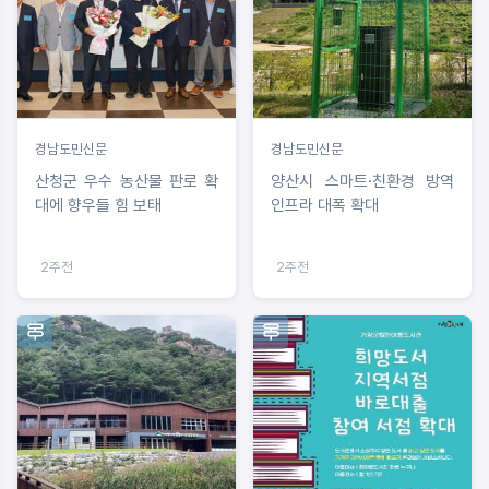
경남도민신문
경남도민신문
산청군 우수 농산물 판로 확
양산시 스마트·친환경 방역
대에 향우들 힘 보태
인프라 대폭 확대
2주전
2주전