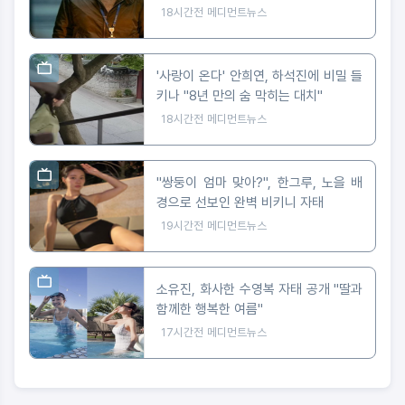
18시간전
메디먼트뉴스
'사랑이 온다' 안희연, 하석진에 비밀 들
키나 "8년 만의 숨 막히는 대치"
18시간전
메디먼트뉴스
"쌍둥이 엄마 맞아?", 한그루, 노을 배
경으로 선보인 완벽 비키니 자태
19시간전
메디먼트뉴스
소유진, 화사한 수영복 자태 공개 "딸과
함께한 행복한 여름"
17시간전
메디먼트뉴스