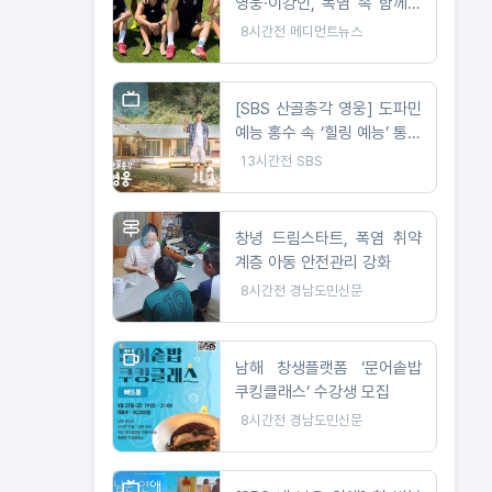
영웅·이강인, 폭염 속 함께한
특별한 친분
8시간전
메디먼트뉴스
[SBS 산골총각 영웅] 도파민
예능 홍수 속 ‘힐링 예능’ 통했
다!
13시간전
SBS
창녕 드림스타트, 폭염 취약
계층 아동 안전관리 강화
8시간전
경남도민신문
남해 창생플랫폼 ‘문어솥밥
쿠킹클래스’ 수강생 모집
8시간전
경남도민신문