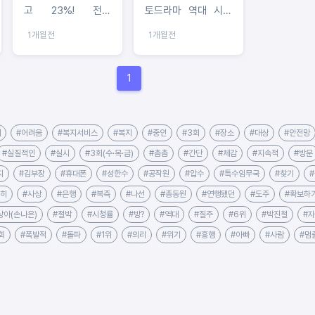
고 23%! 전국
토드라마 역대 시청
18.8%! 단 3회 만에
률 6위 등극! 소지섭-
1개월전
1개월전
20% 눈앞...2026년
최대훈-윤경호, 드디
미니시리즈 시청률 1
어 완전체! 세 아빠의
위 독보적 질주!
목숨 건 ‘첫 삼각 공
1
조’ 가동!
대
#어려움
#복지서비스
#복지
#중인
#3회
#장소
#대상
#안전망
#실질적인
#실시
#3회(수·목·금)
#촘촘
#간단
#체감
#지속적
#방문
지
#김부장
#휴대폰
#성한수
#공작원
#압수
#특수임무국
#찾기
순히
#사상
#은행
#북측
#나선
#총동원
#연행됐던
#도주
#확보하
상아(손나은)
#절박
#시청률
#방?
#역대
#질주
#6위
#박진철
#
회
#폭발적
#돌파
#1위
#의리
#위기
#흥행
#아빠
#사람
#멈