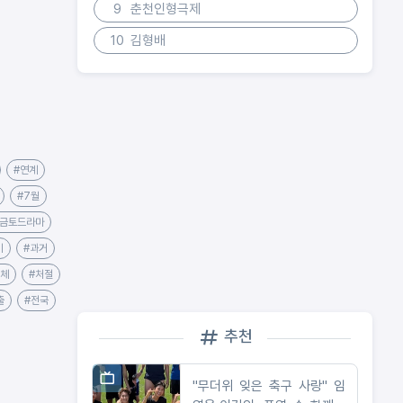
9
춘천인형극제
10
김형배
#연계
#7월
#금토드라마
기
#과거
자체
#처절
출
#전국
추천
"무더위 잊은 축구 사랑" 임