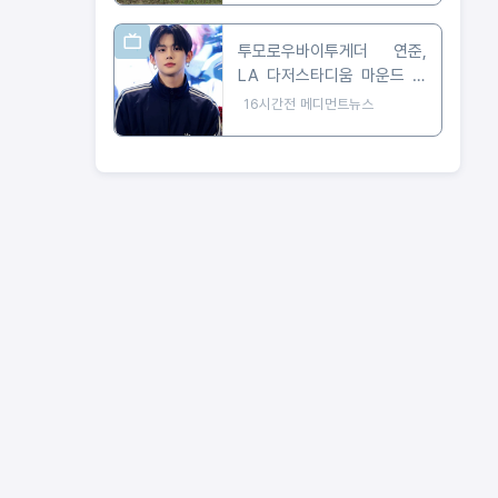
투모로우바이투게더 연준,
LA 다저스타디움 마운드 선
다… 시구부터 무대까지
16시간전
메디먼트뉴스