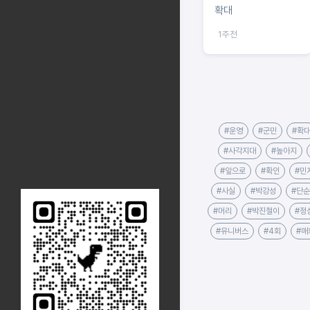
확대
1주전
#운영
#군민
#확
#사각지대
#높아지
#앞으로
#확인
#민
#사실
#박강성
#단
#머리
#박진철이
#정
#유니버스
#4회
#매