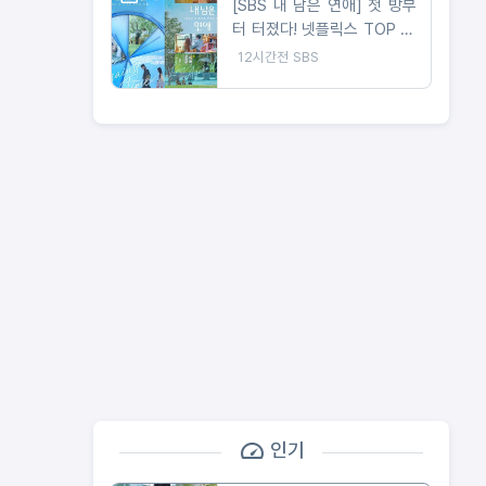
[SBS 내 남은 연애] 첫 방부
터 터졌다! 넷플릭스 TOP 10
진입->3개국 글로벌 플랫폼
12시간전
SBS
서비스 확정
인기