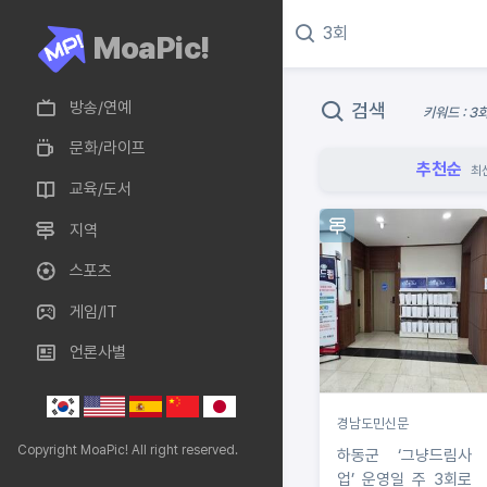
MoaPic!
방송/연예
검색
키워드 : 3
문화/라이프
추천순
최
교육/도서
지역
스포츠
게임/IT
언론사별
경남도민신문
Copyright MoaPic! All right reserved.
하동군 ‘그냥드림사
업’ 운영일 주 3회로