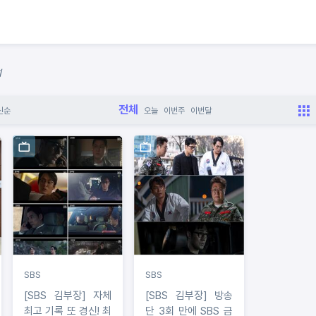
회
전체
신순
오늘
이번주
이번달
SBS
SBS
[SBS 김부장] 자체
[SBS 김부장] 방송
최고 기록 또 경신! 최
단 3회 만에 SBS 금