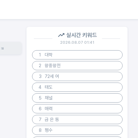
실시간 키워드
2026.08.07 01:41
1
대학
2
왕중왕전
3
72세 여
4
태도
5
채널
6
매력
7
금 은 동
8
펭수