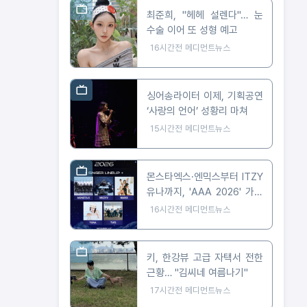
최준희, "헤헤 설렌다"… 눈
수술 이어 또 성형 예고
16시간전
메디먼트뉴스
싱어송라이터 이제, 기획공연
‘사랑의 언어’ 성황리 마쳐
15시간전
메디먼트뉴스
몬스타엑스·엔믹스부터 ITZY
유나까지, 'AAA 2026' 가오
슝 출격 확정
16시간전
메디먼트뉴스
키, 한강뷰 고급 자택서 전한
근황… "김씨네 여름나기"
17시간전
메디먼트뉴스