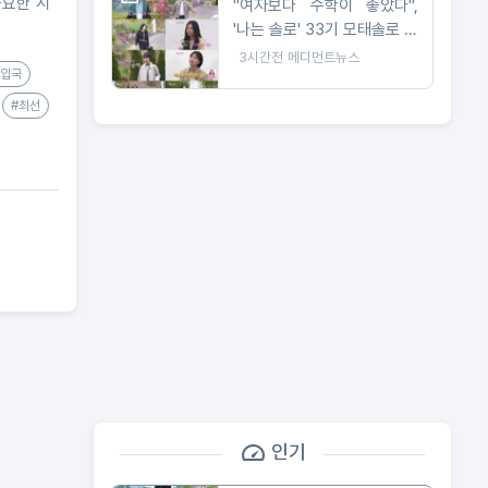
중요한 시
"여자보다 수학이 좋았다",
'나는 솔로' 33기 모태솔로 특
징 총집합
3시간전
메디먼트뉴스
#입국
#최선
인기