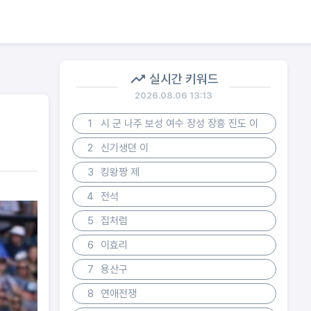
실시간 키워드
2026.08.06 13:13
1
시 군 나주 보성 여수 장성 장흥 진도 이
2
신기생뎐 이
3
킹왕짱 제
4
전석
5
집처럼
6
이효리
7
용산구
8
연애전쟁