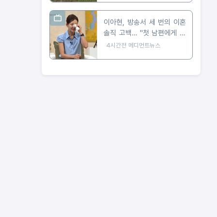
이아현, 방송서 세 번의 이혼
솔직 고백… "첫 남편에게 가
장 미안해"
4시간전
메디먼트뉴스