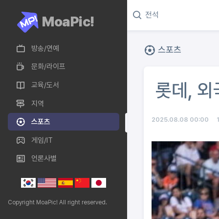
MoaPic!
방송/연예
스포츠
문화/라이프
롯데, 
교육/도서
지역
2025.08.08 00:00
스포츠
게임/IT
언론사별
Copyright MoaPic! All right reserved.