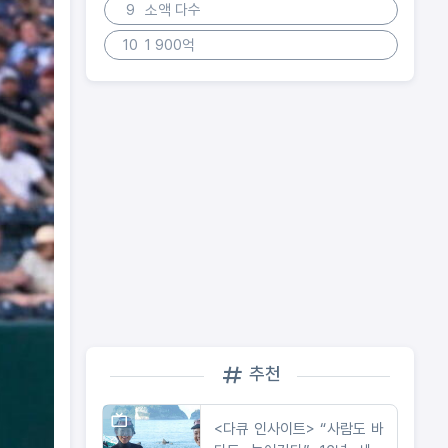
9
소액 다수
10
1 900억
추천
<다큐 인사이트> “사람도 바