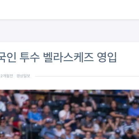
외국인 투수 벨라스케즈 영입
12개월전
경상일보