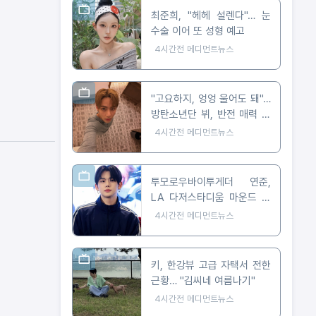
최준희, "헤헤 설렌다"… 눈
수술 이어 또 성형 예고
4시간전
메디먼트뉴스
"고요하지, 엉엉 울어도 돼"…
방탄소년단 뷔, 반전 매력 근
황 공개
4시간전
메디먼트뉴스
투모로우바이투게더 연준,
LA 다저스타디움 마운드 선
다… 시구부터 무대까지
4시간전
메디먼트뉴스
키, 한강뷰 고급 자택서 전한
근황… "김씨네 여름나기"
4시간전
메디먼트뉴스