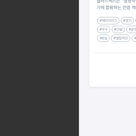
벨라스케즈는 "열정적
기에 합류하는 만큼 책
#메이저리그
#경기
#우수
#선발
#운
#8일
#열정적인