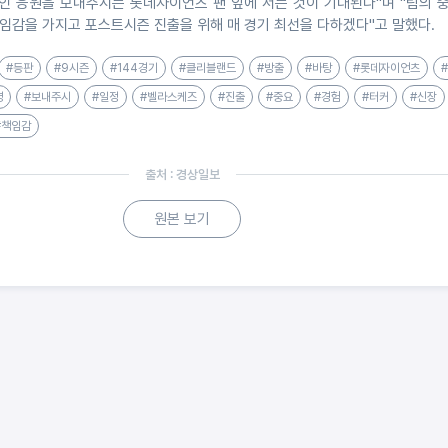
인 응원을 보내주시는 롯데자이언츠 팬 앞에 서는 것이 기대된다"며 "팀의 
임감을 가지고 포스트시즌 진출을 위해 매 경기 최선을 다하겠다"고 말했다.
#등판
#9시즌
#144경기
#클리블랜드
#방출
#바탕
#롯데자이언츠
영
#보내주시
#일정
#벨라스케즈
#진출
#중요
#경험
#터커
#신장
#책임감
출처 : 경상일보
원본 보기