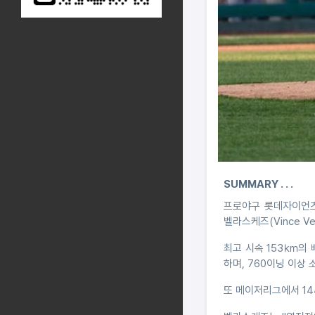
SUMMARY . . .
프로야구 롯데자이언츠
벨라스케즈(Vince V
최고 시속 153㎞의 
하며, 760이닝 이상 
또 메이저리그에서 14