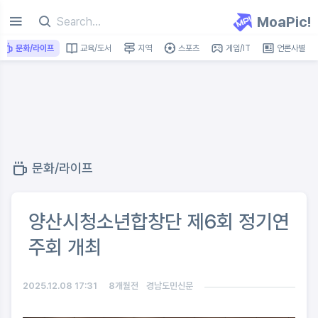
MoaPic!
문화/라이프
교육/도서
지역
스포츠
게임/IT
언론사별
문화/라이프
양산시청소년합창단 제6회 정기연
주회 개최
2025.12.08 17:31
8개월전
경남도민신문