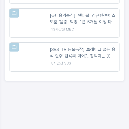
[쇼! 음악중심] 앤더블 김규빈·투어스
도훈 ‘음중’ 막방, 1년 5개월 여정 마무
리
13시간전
MBC
[SBS TV 동물농장] 브레이크 없는 음
식 질주! 탐욕의 미어캣 창덕이는 못 말
려
8시간전
SBS