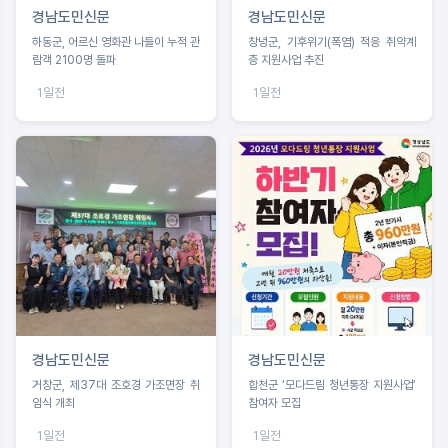
경남도민신문
경남도민신문
하동군, 어르신 영화관 나들이 누적 관
창녕군, 기후위기(폭염) 적응 취약계
람객 2100명 돌파
층 지원사업 추진
1일전
1일전
경남도민신문
경남도민신문
거창군, 제37대 조호경 가조면장 취
합천군 ‘모다드림 청년통장 지원사업’
임식 개최
참여자 모집
1일전
1일전