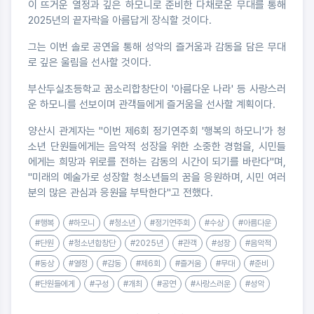
이 뜨거운 열정과 깊은 하모니로 준비한 다채로운 무대를 통해
2025년의 끝자락을 아름답게 장식할 것이다.
그는 이번 솔로 공연을 통해 성악의 즐거움과 감동을 담은 무대
로 깊은 울림을 선사할 것이다.
부산두실초등학교 꿈소리합창단이 '아름다운 나라' 등 사랑스러
운 하모니를 선보이며 관객들에게 즐거움을 선사할 계획이다.
양산시 관계자는 "이번 제6회 정기연주회 '행복의 하모니'가 청
소년 단원들에게는 음악적 성장을 위한 소중한 경험을, 시민들
에게는 희망과 위로를 전하는 감동의 시간이 되기를 바란다"며,
"미래의 예술가로 성장할 청소년들의 꿈을 응원하며, 시민 여러
분의 많은 관심과 응원을 부탁한다"고 전했다.
#행복
#하모니
#청소년
#정기연주회
#수상
#아름다운
#단원
#청소년합창단
#2025년
#관객
#성장
#음악적
#동상
#열정
#감동
#제6회
#즐거움
#무대
#준비
#단원들에게
#구성
#개최
#공연
#사랑스러운
#성악