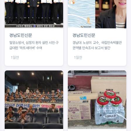
경남도민신문
경남도민신문
밀양소방서, 심정지 환자 살린 시민·구
경남대 노성미 교수, 국립민속박물관
급대원 ‘하트세이버’ 수여
권역별 민속조사 보고서 발간
1일전
1일전