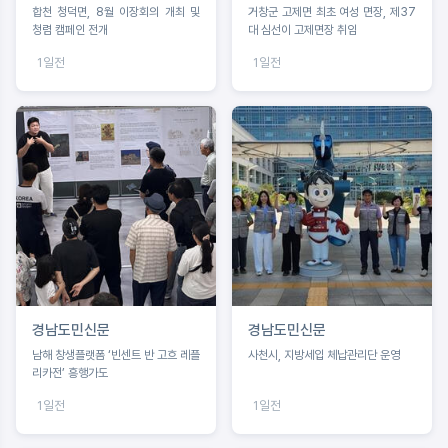
합천 청덕면, 8월 이장회의 개최 및
거창군 고제면 최초 여성 면장, 제37
청렴 캠페인 전개
대 심선이 고제면장 취임
1일전
1일전
경남도민신문
경남도민신문
남해 창생플랫폼 ‘빈센트 반 고흐 레플
사천시, 지방세입 체납관리단 운영
리카전’ 흥행가도
1일전
1일전