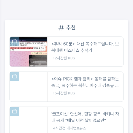
추천
<추적 60분> 대신 복수해드립니다. 보
복대행 비즈니스 추적기
12시간전
KBS
<이슈 PICK 쌤과 함께> 동해를 탐하는
중국, 폭주하는 북한...아주대 김흥규 교
수 강연
15시간전
KBS
'골프여신' 안신애, 형광 핑크 비키니 자
태 공개 "매일 이런 날이었으면"
4시간전
메디먼트뉴스