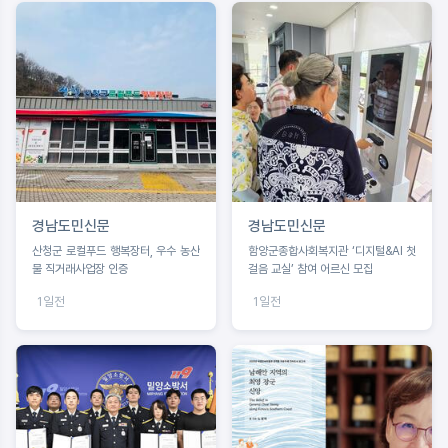
경남도민신문
경남도민신문
산청군 로컬푸드 행복장터, 우수 농산
함양군종합사회복지관 ‘디지털&AI 첫
물 직거래사업장 인증
걸음 교실’ 참여 어르신 모집
1일전
1일전