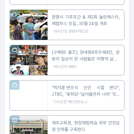
광명시 기후주간 & 제2회 놀탄페스타,
체험부스 모집…10월 24일 개최
19시간전
광명지역신문
[구해줘! 홈즈] 양세형X주우재X던, 운
동이 일상이 된 사람들은 어떻게 살까?
'운동세권' 임장 특집!
18시간전
MBC
"박지훈·변우석 신인 시절 본다",
JTBC, '꽃파당'·'날아올라라 나비' 잇따
라 편성
11시간전
메디먼트뉴스
제주교육청, 현장체험학습 외부 안전요
원 인력풀 구축한다