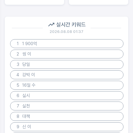
실시간 키워드
2026.08.08 01:37
1
1 900억
2
씽 이
3
당일
4
강박 이
5
16일 수
6
실시
7
실천
8
대책
9
신 이