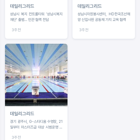
데일리그리드
데일리그리드
성남시 복지 컨트롤타워 ‘성남시복지
성남시자원봉사센터, HD한국조선해
재단’ 출범… 민관 협력 전담
양 신입사원 공동체 가치 교육 협력
3주전
3주전
데일리그리드
경기 광주시, G-스타디움 수영장, 21
일부터 마스터즈급 대상 시범운영 개
시
3주전