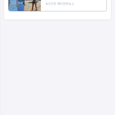
8시간전
메디먼트뉴스