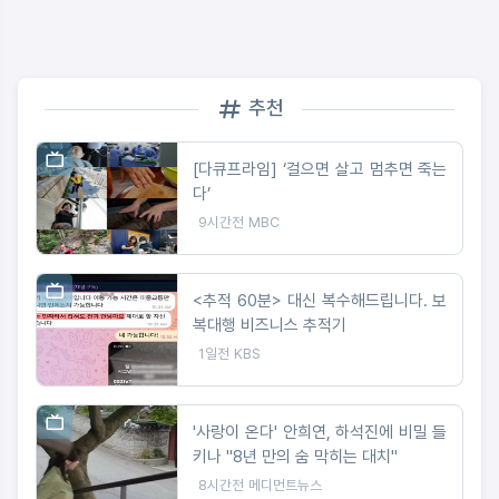
추천
[다큐프라임] ‘걸으면 살고 멈추면 죽는
다’
9시간전
MBC
<추적 60분> 대신 복수해드립니다. 보
복대행 비즈니스 추적기
1일전
KBS
'사랑이 온다' 안희연, 하석진에 비밀 들
키나 "8년 만의 숨 막히는 대치"
8시간전
메디먼트뉴스