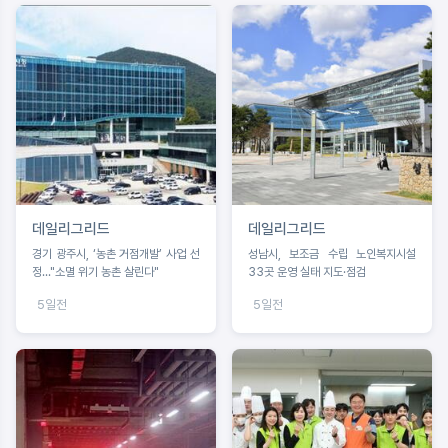
데일리그리드
데일리그리드
경기 광주시, ‘농촌 거점개발’ 사업 선
성남시, 보조금 수립 노인복지시설
정..."소멸 위기 농촌 살린다"
33곳 운영 실태 지도·점검
5일전
5일전