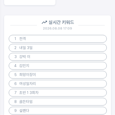
실시간 키워드
2026.08.08 17:09
1
전격
2
내일 3일
3
강박 이
4
김민지
5
희망이장이
6
여성일자리
7
초반 1 3회차
8
골든타임
9
설렌다