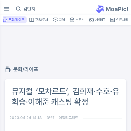
MoaPic!
문화/라이프
교육/도서
지역
스포츠
게임/IT
언론사별
문화/라이프
뮤지컬 ‘모차르트’, 김희재·수호·유
회승·이해준 캐스팅 확정
2023.04.24 14:18
3년전
데일리그리드