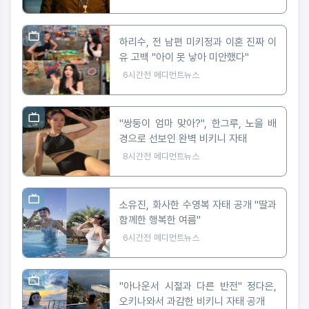
하리수, 전 남편 미키정과 이혼 진짜 이
유 고백 "아이 못 낳아 미안했다"
6시간전
메디먼트뉴스
"쌍둥이 엄마 맞아?", 한그루, 노을 배
경으로 선보인 완벽 비키니 자태
8시간전
메디먼트뉴스
소유진, 화사한 수영복 자태 공개 "딸과
함께한 행복한 여름"
6시간전
메디먼트뉴스
"아나운서 시절과 다른 반전" 정다은,
오키나와서 과감한 비키니 자태 공개