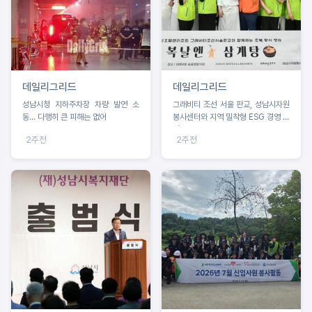
데일리그리드
데일리그리드
성남시청 지하주차장 차량 발연 소
그래비티 조선 서울 판교, 성남시자원
동… 다행히 큰 피해는 없어
봉사센터와 지역 밀착형 ESG 경영 실
천
2주전
2주전