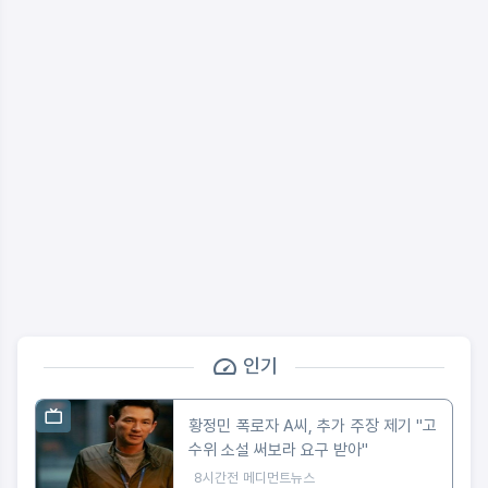
인기
황정민 폭로자 A씨, 추가 주장 제기 "고
수위 소설 써보라 요구 받아"
8시간전
메디먼트뉴스