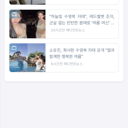
"하늘빛 수영복 자태", 레드벨벳 조이,
군살 없는 탄탄한 몸매로 '여름 여신' 입
증
20시간전
메디먼트뉴스
소유진, 화사한 수영복 자태 공개 "딸과
함께한 행복한 여름"
6시간전
메디먼트뉴스