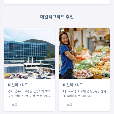
데일리그리드 추천
데일리그리드
데일리그리드
경기 광주시, 고령층 금융사기 '피해
메드트로닉, 차세대 연속당측정 센서
구제' 위해 60세 이상 '무료 보상보
'심플레라 싱크' 국내 출시
험' 추진
5일전
5일전