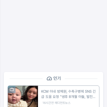
인기
KCM 아내 방예원, 수족구병에 SNS 긴
급 도움 요청 "생후 8개월 아들, 발진에
마음 아파"
16시간전
메디먼트뉴스