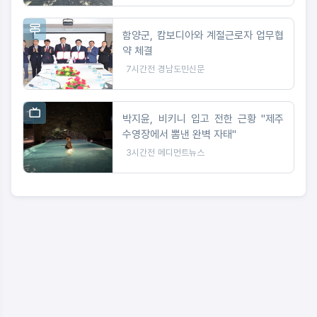
함양군, 캄보디아와 계절근로자 업무협
약 체결
7시간전
경남도민신문
박지윤, 비키니 입고 전한 근황 "제주
수영장에서 뽐낸 완벽 자태"
3시간전
메디먼트뉴스