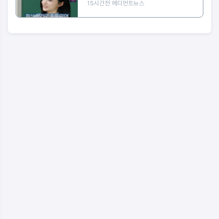
워 대박"
15시간전
메디먼트뉴스