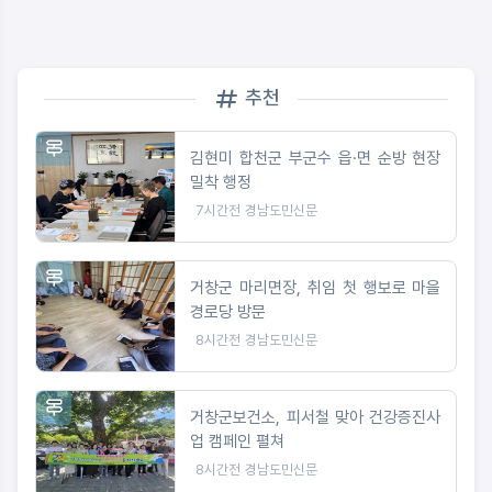
추천
김현미 합천군 부군수 읍·면 순방 현장
밀착 행정
7시간전
경남도민신문
거창군 마리면장, 취임 첫 행보로 마을
경로당 방문
8시간전
경남도민신문
거창군보건소, 피서철 맞아 건강증진사
업 캠페인 펼쳐
8시간전
경남도민신문