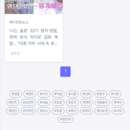
메디먼트뉴스
'나는 솔로' 32기 영자·영철,
연애 방식 차이로 갈등 폭
발… "대화 거부 사태 속 경수
·현숙 러브라인도 삐그덕"
4주전
1
#영철
#영자
#사이
#마음
#사람
#대화
#경수
#기류
#현숙
#요청하
#싸늘
#포문
#감지
#연애
#겉돌자
#여자
#왔던
#아무런
#숙소
#최종
#중단
#찾아
#뒤늦게
#시작
#정반대