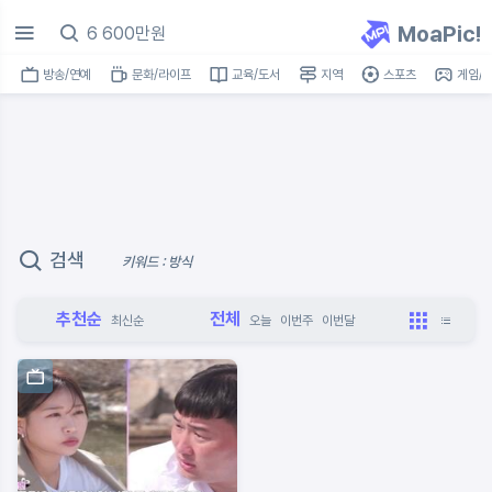
MoaPic!
방송/연예
문화/라이프
교육/도서
지역
스포츠
게임/I
검색
키워드 : 방식
추천순
전체
최신순
오늘
이번주
이번달