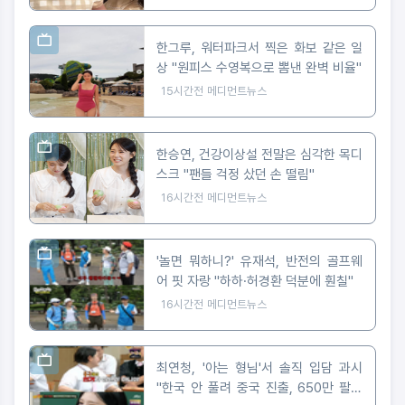
한그루, 워터파크서 찍은 화보 같은 일
상 "원피스 수영복으로 뽐낸 완벽 비율"
15시간전
메디먼트뉴스
한승연, 건강이상설 전말은 심각한 목디
스크 "팬들 걱정 샀던 손 떨림"
16시간전
메디먼트뉴스
'놀면 뭐하니?' 유재석, 반전의 골프웨
어 핏 자랑 "하하·허경환 덕분에 훤칠"
16시간전
메디먼트뉴스
최연청, '아는 형님'서 솔직 입담 과시
"한국 안 풀려 중국 진출, 650만 팔로