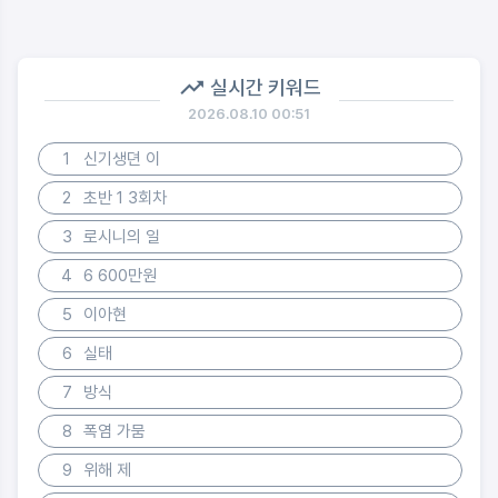
실시간 키워드
2026.08.10 00:51
1
신기생뎐 이
2
초반 1 3회차
3
로시니의 일
4
6 600만원
5
이아현
6
실태
7
방식
8
폭염 가뭄
9
위해 제