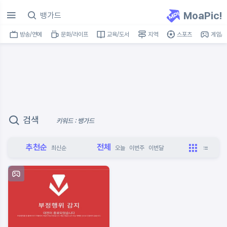
MoaPic!
방송/연예
문화/라이프
교육/도서
지역
스포츠
게임/I
검색
키워드 : 뱅가드
추천순
전체
최신순
오늘
이번주
이번달