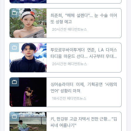
최준희, "헤헤 설렌다"… 눈 수술 이어
또 성형 예고
20시간전
메디먼트뉴스
투모로우바이투게더 연준, LA 다저스
타디움 마운드 선다… 시구부터 무대까
지
20시간전
메디먼트뉴스
싱어송라이터 이제, 기획공연 ‘사랑의
언어’ 성황리 마쳐
18시간전
메디먼트뉴스
키, 한강뷰 고급 자택서 전한 근황… "김
씨네 여름나기"