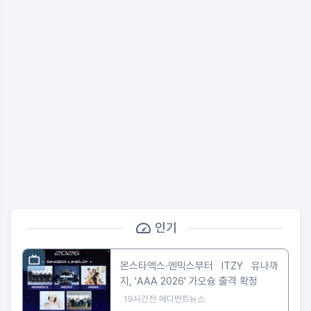
인기
몬스타엑스·엔믹스부터 ITZY 유나까
지, 'AAA 2026' 가오슝 출격 확정
19시간전
메디먼트뉴스