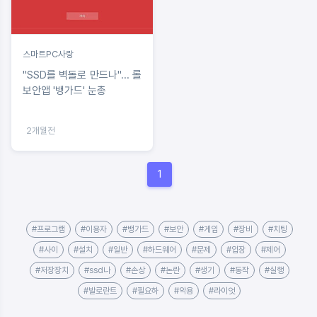
스마트PC사랑
"SSD를 벽돌로 만드나"... 롤
보안앱 '뱅가드' 눈총
2개월전
1
#프로그램
#이용자
#뱅가드
#보안
#게임
#장비
#치팅
#사이
#설치
#일반
#하드웨어
#문제
#입장
#제어
#저장장치
#ssd나
#손상
#논란
#생기
#동작
#실행
#발로란트
#필요하
#악용
#라이엇