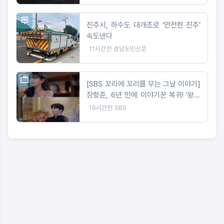
진주시, 하수도 대개조로 ‘안전한 진주’
속도낸다
11시간전
경남도민신문
[SBS 꼬리에 꼬리를 무는 그날 이야기]
장항준, 6년 만에 이야기꾼 복귀! '왕사
남' 감독이 직접 들려주는 '단종 이야기'
16시간전
SBS