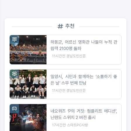
추천
하동군, 어르신 영화관 나들이 누적 관
람객 2100명 돌파
11시간전
경남도민신문
밀양시, 시민과 함께하는 ‘소통하기 좋
은 날’ 스무 번째 만남
11시간전
경남도민신문
네오위즈 ‘P의 거짓: 컴플리트 에디션’,
닌텐도 스위치 2 버전 출시
17시간전
스마트PC사랑