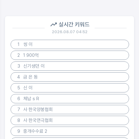
실시간 키워드
2026.08.07 04:52
1
씽 이
2
1 900억
3
신기생뎐 이
4
금 은 동
5
신 이
6
체납 s R
7
사 한국양봉협회
8
사 한국연극협회
9
중개수수료 2