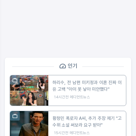
인기
하리수, 전 남편 미키정과 이혼 진짜 이
유 고백 "아이 못 낳아 미안했다"
14시간전
메디먼트뉴스
황정민 폭로자 A씨, 추가 주장 제기 "고
수위 소설 써보라 요구 받아"
15시간전
메디먼트뉴스