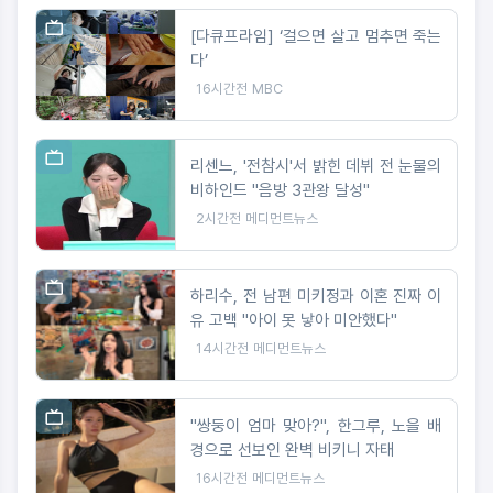
[다큐프라임] ‘걸으면 살고 멈추면 죽는
다’
16시간전
MBC
리센느, '전참시'서 밝힌 데뷔 전 눈물의
비하인드 "음방 3관왕 달성"
2시간전
메디먼트뉴스
하리수, 전 남편 미키정과 이혼 진짜 이
유 고백 "아이 못 낳아 미안했다"
14시간전
메디먼트뉴스
"쌍둥이 엄마 맞아?", 한그루, 노을 배
경으로 선보인 완벽 비키니 자태
16시간전
메디먼트뉴스