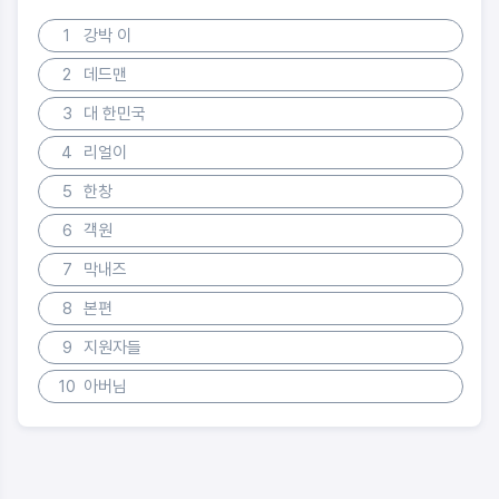
1
강박 이
2
데드맨
3
대 한민국
4
리얼이
5
한창
6
객원
7
막내즈
8
본편
9
지원자들
10
아버님