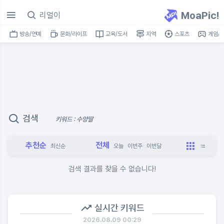
MoaPic!
방송/연예
문화/라이프
교육/도서
지역
스포츠
게임/I
검색
키워드 : 수양딸
추천순
전체
최신순
오늘
이번주
이번달
검색 결과를 찾을 수 없습니다!
실시간 키워드
2026.08.09 00:29