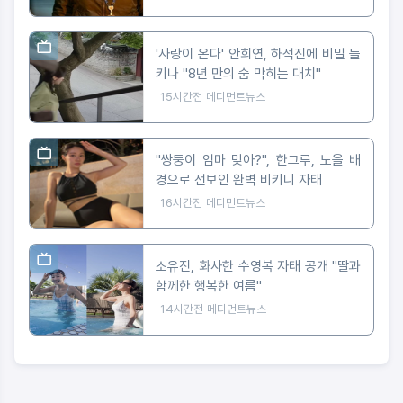
'사랑이 온다' 안희연, 하석진에 비밀 들
키나 "8년 만의 숨 막히는 대치"
15시간전
메디먼트뉴스
"쌍둥이 엄마 맞아?", 한그루, 노을 배
경으로 선보인 완벽 비키니 자태
16시간전
메디먼트뉴스
소유진, 화사한 수영복 자태 공개 "딸과
함께한 행복한 여름"
14시간전
메디먼트뉴스