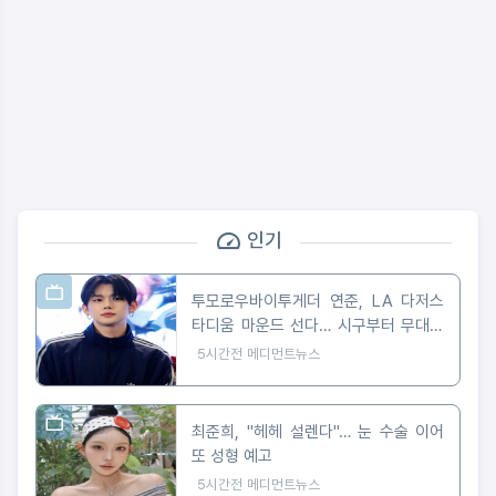
인기
투모로우바이투게더 연준, LA 다저스
타디움 마운드 선다… 시구부터 무대까
지
5시간전
메디먼트뉴스
최준희, "헤헤 설렌다"… 눈 수술 이어
또 성형 예고
5시간전
메디먼트뉴스