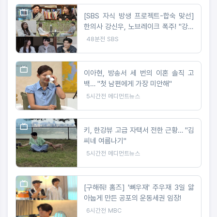
[SBS 자식 방생 프로젝트-합숙 맞선]
한의사 강신우, 노브레이크 폭주! "강신
우가 이성을 잃었다" 무슨 일?
48분전
SBS
이아현, 방송서 세 번의 이혼 솔직 고
백… "첫 남편에게 가장 미안해"
5시간전
메디먼트뉴스
키, 한강뷰 고급 자택서 전한 근황… "김
씨네 여름나기"
5시간전
메디먼트뉴스
[구해줘! 홈즈] '뼈우재' 주우재 3일 앓
아눕게 만든 공포의 운동세권 임장!
6시간전
MBC