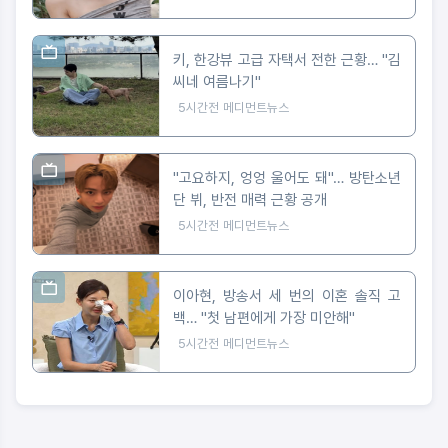
키, 한강뷰 고급 자택서 전한 근황… "김
씨네 여름나기"
5시간전
메디먼트뉴스
"고요하지, 엉엉 울어도 돼"… 방탄소년
단 뷔, 반전 매력 근황 공개
5시간전
메디먼트뉴스
이아현, 방송서 세 번의 이혼 솔직 고
백… "첫 남편에게 가장 미안해"
5시간전
메디먼트뉴스