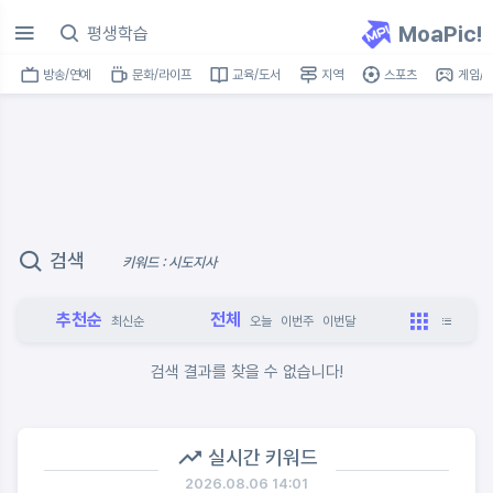
MoaPic!
방송/연예
문화/라이프
교육/도서
지역
스포츠
게임/I
검색
키워드 : 시도지사
추천순
전체
최신순
오늘
이번주
이번달
검색 결과를 찾을 수 없습니다!
실시간 키워드
2026.08.06 14:01