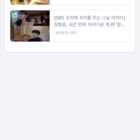
[SBS 꼬리에 꼬리를 무는 그날 이야기]
장항준, 6년 만에 이야기꾼 복귀! '왕사
남' 감독이 직접 들려주는 '단종 이야기'
44분전
SBS