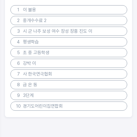
1
이 불용
2
중개수수료 2
3
시 군 나주 보성 여수 장성 장흥 진도 이
4
평생학습
5
초 중 고등학생
6
강박 이
7
사 한국연극협회
8
금 은 동
9
3단계
10
경기도어린이집연합회