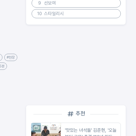
9
선보여
10
스타일리시
#현장
5분
추천
'맛있는 녀석들' 김준현, '오늘