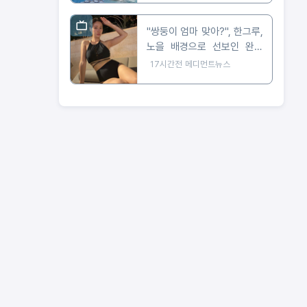
"쌍둥이 엄마 맞아?", 한그루,
노을 배경으로 선보인 완벽
비키니 자태
17시간전
메디먼트뉴스