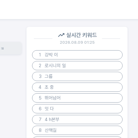
실시간 키워드
2026.08.09 01:25
1
강박 이
2
로시니의 일
3
그룹
4
초 중
5
뛰어넘어
6
잇 다
7
4 h본부
8
산책길