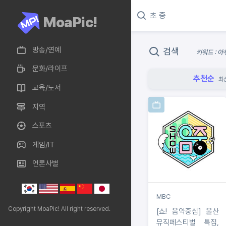
MoaPic!
방송/연예
검색
키워드 : 아
문화/라이프
추천순
최
교육/도서
지역
스포츠
게임/IT
언론사별
MBC
Copyright MoaPic! All right reserved.
[쇼! 음악중심] 울산
뮤직페스티벌 특집,