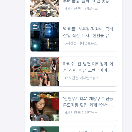
부터 굽뚱' 출격 "10년 맛둥이
사랑 보답"
4시간전
메디먼트뉴스
'아파트' 하윤경·김원해, 극비
잠입 작전 개시 "한밤중 유치
원에 등장한 두 사람"
5시간전
메디먼트뉴스
하리수, 전 남편 미키정과 이
혼 진짜 이유 고백 "아이 못
낳아 미안했다"
15시간전
메디먼트뉴스
'전현무계획4', 계양구 계산동
통도미찜 횟집 화제 "인천 노
포의 맛"
4시간전
메디먼트뉴스