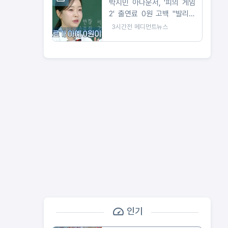
박지민 아나운서, '피의 게임
2' 출연료 0원 고백 "발리까
지 가서 촬영했는데"
3시간전
메디먼트뉴스
인기