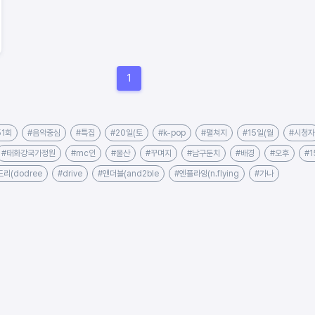
1
51회
#음악중심
#특집
#20일(토
#k-pop
#펼쳐지
#15일(월
#시청자
#태화강국가정원
#mc인
#울산
#꾸며지
#남구둔치
#배경
#오후
#1
리(dodree
#drive
#앤더블(and2ble
#엔플라잉(n.flying
#가나