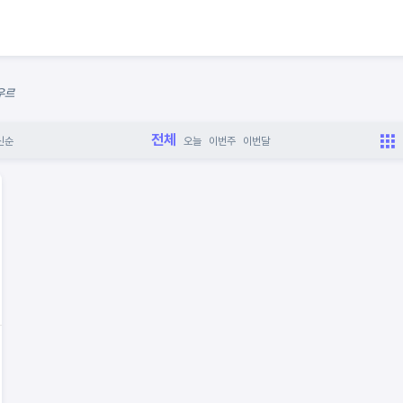
우르
전체
신순
오늘
이번주
이번달