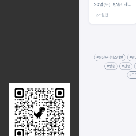
20일(토) 방송! 세대
를 아우르는 초특급
2개월전
아티스트 총출동
#울산뮤직페스티벌
#9
#방송
#진행
#도드