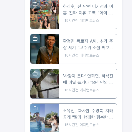
하리수, 전 남편 미키정과 이
혼 진짜 이유 고백 "아이 못
낳아 미안했다"
15시간전
메디먼트뉴스
황정민 폭로자 A씨, 추가 주
장 제기 "고수위 소설 써보라
요구 받아"
16시간전
메디먼트뉴스
'사랑이 온다' 안희연, 하석진
에 비밀 들키나 "8년 만의 숨
막히는 대치"
16시간전
메디먼트뉴스
소유진, 화사한 수영복 자태
공개 "딸과 함께한 행복한 여
름"
15시간전
메디먼트뉴스