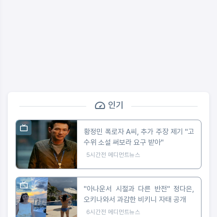
인기
황정민 폭로자 A씨, 추가 주장 제기 "고
수위 소설 써보라 요구 받아"
5시간전
메디먼트뉴스
"아나운서 시절과 다른 반전" 정다은,
오키나와서 과감한 비키니 자태 공개
6시간전
메디먼트뉴스