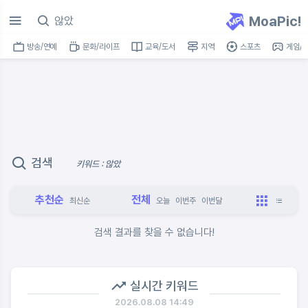
MoaPic!
방송/연예
문화/라이프
교육/도서
지역
스포츠
게임/I
검색
키워드 : 않았
추천순
전체
최신순
오늘
이번주
이번달
검색 결과를 찾을 수 없습니다!
실시간 키워드
2026.08.08 14:49