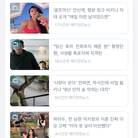
'골프여신' 안신애, 형광 핑크 비키니 자
태 공개 "매일 이런 날이었으면"
17시간전
메디먼트뉴스
"임신 축하 전화까지 해준 분" 황정민
팬, 사생활 폭로자에 직격탄
18시간전
메디먼트뉴스
'사랑이 온다' 안희연, 하석진에 비밀 들
키나 "8년 만의 숨 막히는 대치"
6시간전
메디먼트뉴스
하리수, 전 남편 미키정과 이혼 진짜 이
유 고백 "아이 못 낳아 미안했다"
4시간전
메디먼트뉴스