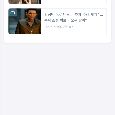
황정민 폭로자 A씨, 추가 주장 제기 "고
수위 소설 써보라 요구 받아"
5시간전
메디먼트뉴스