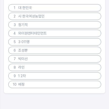
1
대 한민국
2
사 한국여성농업인
3
정기적
4
와이원엔터테인먼트
5
3 011명
6
조성뿐
7
박미선
8
라인
9
1 2차
10
배정