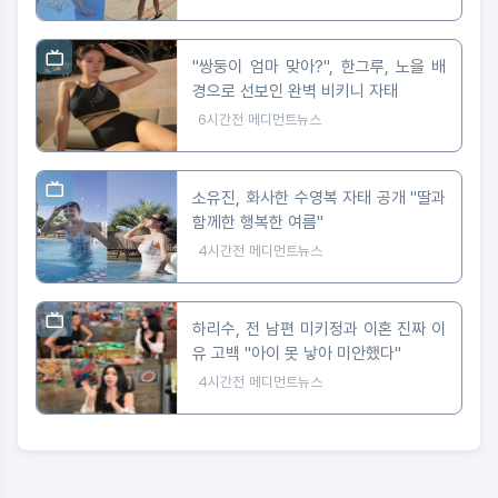
"쌍둥이 엄마 맞아?", 한그루, 노을 배
경으로 선보인 완벽 비키니 자태
6시간전
메디먼트뉴스
소유진, 화사한 수영복 자태 공개 "딸과
함께한 행복한 여름"
4시간전
메디먼트뉴스
하리수, 전 남편 미키정과 이혼 진짜 이
유 고백 "아이 못 낳아 미안했다"
4시간전
메디먼트뉴스