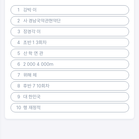
1
강박 이
2
사 경남국악관현악단
3
장경각 이
4
초반 1 3회차
5
산 학 연 관
6
2 000 4 000m
7
위해 제
8
후반 7 10회차
9
대 한민국
10
행 재정적