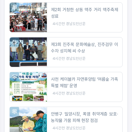
제2회 거창한 상동 맥주 거리 맥주축제
성료
4시간전
경남도민신문
제3회 진주목 문화예술상, 진주검무 이
수자 성지혜 씨 수상
4시간전
경남도민신문
사천 케이블카 자연휴양림 ‘여름숲 가족
특별 체험’ 운영
4시간전
경남도민신문
안병구 밀양시장, 폭염 취약계층 보호·
농작물 가뭄 피해 현장 점검
4시간전
경남도민신문