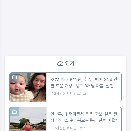
인기
KCM 아내 방예원, 수족구병에 SNS 긴
급 도움 요청 "생후 8개월 아들, 발진에
마음 아파"
12시간전
메디먼트뉴스
한그루, 워터파크서 찍은 화보 같은 일
상 "원피스 수영복으로 뽐낸 완벽 비율"
12시간전
메디먼트뉴스