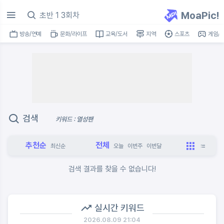
MoaPic!
방송/연예
문화/라이프
교육/도서
지역
스포츠
게임/I
검색
키워드 : 열성팬
추천순
전체
최신순
오늘
이번주
이번달
검색 결과를 찾을 수 없습니다!
실시간 키워드
2026.08.09 21:04