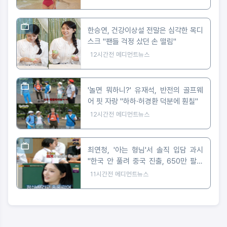
한승연, 건강이상설 전말은 심각한 목디
스크 "팬들 걱정 샀던 손 떨림"
12시간전
메디먼트뉴스
'놀면 뭐하니?' 유재석, 반전의 골프웨
어 핏 자랑 "하하·허경환 덕분에 훤칠"
12시간전
메디먼트뉴스
최연청, '아는 형님'서 솔직 입담 과시
"한국 안 풀려 중국 진출, 650만 팔로
워 대박"
11시간전
메디먼트뉴스