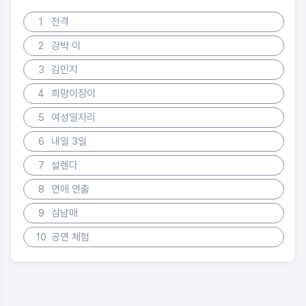
1
전격
2
강박 이
3
김민지
4
희망이장이
5
여성일자리
6
내일 3일
7
설렌다
8
연애 연출
9
삼남매
10
공연 체험