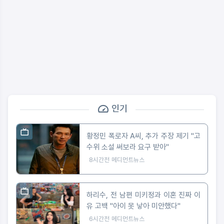
인기
황정민 폭로자 A씨, 추가 주장 제기 "고
수위 소설 써보라 요구 받아"
8시간전
메디먼트뉴스
하리수, 전 남편 미키정과 이혼 진짜 이
유 고백 "아이 못 낳아 미안했다"
6시간전
메디먼트뉴스