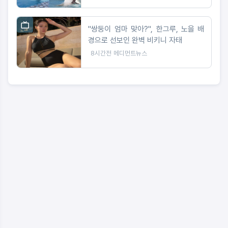
"쌍둥이 엄마 맞아?", 한그루, 노을 배
경으로 선보인 완벽 비키니 자태
8시간전
메디먼트뉴스