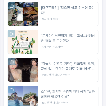
[다큐프라임] ‘걸으면 살고 멈추면 죽는
다’
9시간전
MBC
"문제아" 낙인찍지 않는 교실…선생님
은 '회복'을 고민했다
1시간전
프레시안
"하늘빛 수영복 자태", 레드벨벳 조이,
군살 없는 탄탄한 몸매로 '여름 여신' 입
증
20시간전
메디먼트뉴스
소유진, 화사한 수영복 자태 공개 "딸과
함께한 행복한 여름"
6시간전
메디먼트뉴스