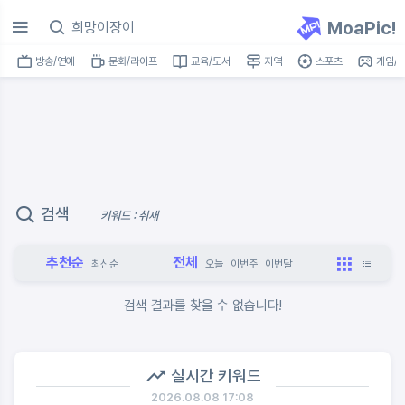
MoaPic!
방송/연예
문화/라이프
교육/도서
지역
스포츠
게임/I
검색
키워드 : 취재
추천순
전체
최신순
오늘
이번주
이번달
검색 결과를 찾을 수 없습니다!
실시간 키워드
2026.08.08 17:08