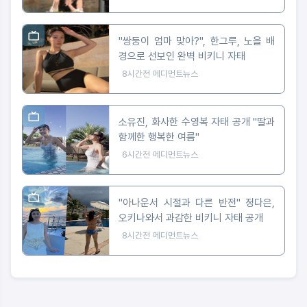
"쌍둥이 엄마 맞아?", 한그루, 노을 배
경으로 선보인 완벽 비키니 자태
8시간전
메디먼트뉴스
소유진, 화사한 수영복 자태 공개 "딸과
함께한 행복한 여름"
6시간전
메디먼트뉴스
"아나운서 시절과 다른 반전" 정다은,
오키나와서 과감한 비키니 자태 공개
8시간전
메디먼트뉴스