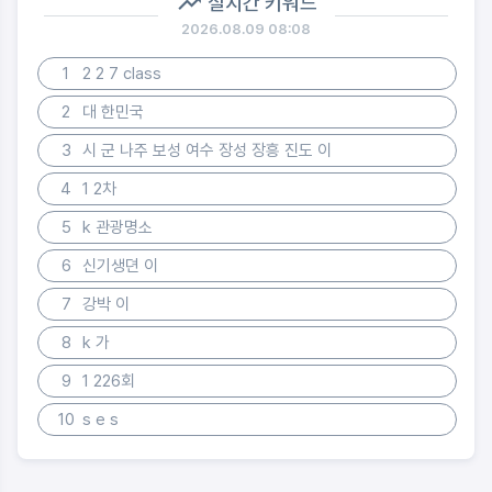
실시간 키워드
2026.08.09 08:08
1
2 2 7 class
2
대 한민국
3
시 군 나주 보성 여수 장성 장흥 진도 이
4
1 2차
5
k 관광명소
6
신기생뎐 이
7
강박 이
8
k 가
9
1 226회
10
s e s