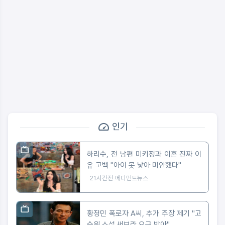
인기
하리수, 전 남편 미키정과 이혼 진짜 이
유 고백 "아이 못 낳아 미안했다"
21시간전
메디먼트뉴스
황정민 폭로자 A씨, 추가 주장 제기 "고
수위 소설 써보라 요구 받아"