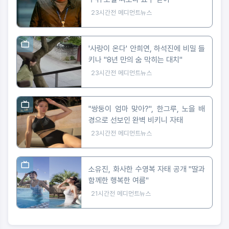
23시간전
메디먼트뉴스
'사랑이 온다' 안희연, 하석진에 비밀 들
키나 "8년 만의 숨 막히는 대치"
23시간전
메디먼트뉴스
"쌍둥이 엄마 맞아?", 한그루, 노을 배
경으로 선보인 완벽 비키니 자태
23시간전
메디먼트뉴스
소유진, 화사한 수영복 자태 공개 "딸과
함께한 행복한 여름"
21시간전
메디먼트뉴스