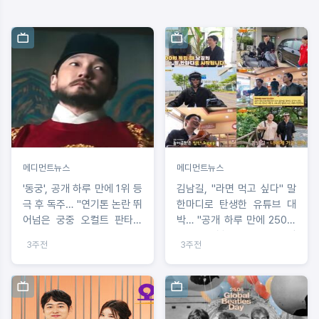
메디먼트뉴스
메디먼트뉴스
'동궁', 공개 하루 만에 1위 등
김남길, "라면 먹고 싶다" 말
극 후 독주… "연기톤 논란 뛰
한마디로 탄생한 유튜브 대
어넘은 궁중 오컬트 판타지
박… "공개 하루 만에 250만
파죽지세"
뷰 돌파, 헬스 트레이너 자격
3주전
3주전
증 반전 이력까지 공개"