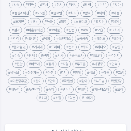
#방송
#영국
#역사
#전시
#당시
#데이
#순간'
#맞아
#컴필레이션
#25일
#글로벌
#최초
#발표
#아워
#예정
#도지원
#경빈
#녹화
#밝혀
#스튜디오
#펼치던
#뭬야
#엄마
#비혼주의인
#보여준
#반전
#박씨
#모습
#그치지
#악역
#서장훈
#빙의
#母벤져스
#궁금증
#레전드
#뭬야?
#몰아붙였
#거세게
#드라마
#선거
#주요
#라디오
#당일
#이슈
#판세
#전망
#시사
#출구조사
#개표방?
#격전지
#전달
#빠르게
#정치
#지형
#투표율
#시청주
#연속
#유튜브
#청취자들
#아침
#1시
#있게
#정보
#예슬
#그림
#다운증후군
#딸이
#만화
#작업실
#닮아
#부모님
#한탄강
#배우기
#중견작가
#축제
#갤러리
#개인
#가든페스타
#보러
#소재
#소질
#덕분
#그리기