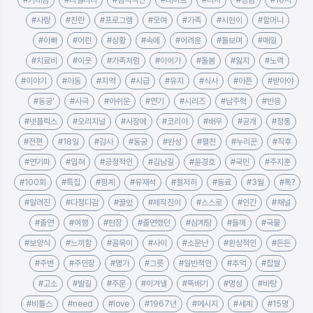
#기대감
#리얼리티
#감각적인
#데이트
#다시
#경험
#10시
#사랑
#찬란
#프로그램
#모여
#가족
#시현이
#할머니
#아빠
#어린
#상황
#속에
#어려운
#돌보며
#매일
#치료비
#이웃
#가족처럼
#이어가
#돌봄
#잃지
#노력
#이야기
#아동
#지역
#시급
#유지
#식사
#아픈
#받아야
#동궁'
#사극
#아쉬운
#연기
#시리즈
#남주혁
#반응
#넷플릭스
#오리지널
#시장에
#코리아
#배우
#공개
#정통
#전편
#18일
#감사
#동궁
#완성
#펼친
#누리꾼
#직후
#연기파
#입혀
#긍정적인
#김남길
#윤경호
#국민
#주지훈
#100회
#특집
#핑계
#유재석
#철저히
#동료
#3월
#톡?
#알려진
#다정다감
#끌었
#제작진이
#스스로
#인간
#채널
#출연
#여행
#현장
#출연했던
#삼계탕
#들깨
#국물
#보양식
#느끼함
#골목이
#사이
#소문난
#환상적인
#든든
#주변
#주인장
#명가
#그릇
#일반적인
#추억
#찹쌀
#고소
#발길
#주문
#이겨낼
#뚝배기
#명성
#바탕
#비틀스
#need
#love
#1967년
#메시지
#세계
#15명