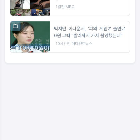
1일전
MBC
박지민 아나운서, '피의 게임2' 출연료
0원 고백 "발리까지 가서 촬영했는데"
10시간전
메디먼트뉴스