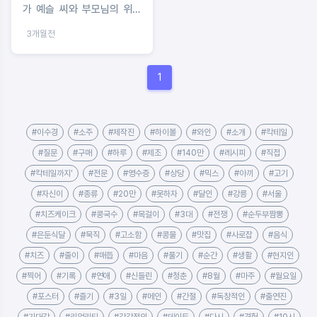
가 예슬 씨와 부모님의 위대
한 여정
3개월전
1
#이수경
#소주
#제작진
#하이볼
#와인
#소개
#칵테일
#질문
#구매
#하루
#제조
#140만
#레시피
#직접
#칵테일까지'
#전문
#영수증
#상당
#믹스
#아끼
#고기
#자신이
#종류
#20만
#못하자
#달인
#강릉
#서울
#치즈케이크
#콩국수
#목걸이
#3대
#전쟁
#순두부짬뽕
#은둔식달
#묵직
#고소함
#콩물
#맛집
#사로잡
#음식
#치즈
#줄이
#매듭
#마음
#풀기
#순간
#생활
#현지인
#찍어
#기록
#연애
#신들린
#청춘
#8월
#마주
#월요일
#포스터
#즐기
#3일
#메인
#간절
#독창적인
#출연진