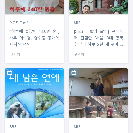
메디먼트뉴스
SBS
"하루에 술값만 140만 원",
[SBS 생활의 달인] 폭염에
배우 이수경, 영수증 공개에
더 간절한 '서울 3대 콩국
제작진 '경악'
수'부터 하루 3천 개 모찌 치
즈케이크까지… SBS ‘생활의
3일전
6일전
달인’
SBS
SBS