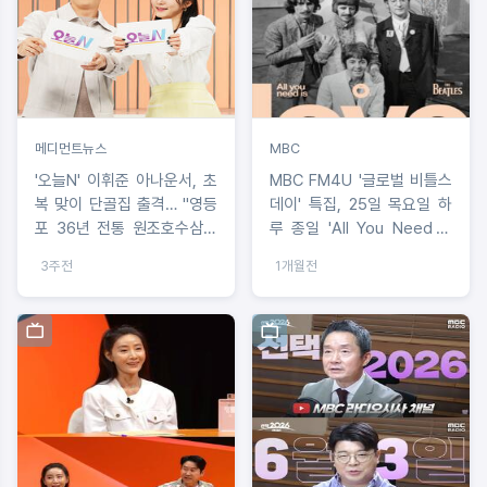
메디먼트뉴스
MBC
'오늘N' 이휘준 아나운서, 초
MBC FM4U '글로벌 비틀스
복 맞이 단골집 출격… "영등
데이' 특집, 25일 목요일 하
포 36년 전통 원조호수삼계
루 종일 'All You Need Is
탕, 하루 1,000마리 완판 신
Love' 들어요!
3주전
1개월전
화의 비결"