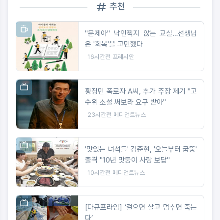
추천
"문제아" 낙인찍지 않는 교실…선생님
은 '회복'을 고민했다
16시간전
프레시안
황정민 폭로자 A씨, 추가 주장 제기 "고
수위 소설 써보라 요구 받아"
23시간전
메디먼트뉴스
'맛있는 녀석들' 김준현, '오늘부터 굽뚱'
출격 "10년 맛둥이 사랑 보답"
10시간전
메디먼트뉴스
[다큐프라임] ‘걸으면 살고 멈추면 죽는
다’