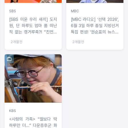
SBS
MBC
[SBS 미운 우리 새끼] 도지
[MBC 라디오] ‘선택 2026’,
원, 단 하루도 엄마 품 떠난
6월 3일 하루 종일 지방선거
적 없는 캥거루족?! “친언니
특집 편성! ‘권순표의 뉴스하
도 미혼” 고백에 스튜디오 술
이킥’부터 ‘최욱의 라이브
2개월전
2개월전
렁
룸’까지, 시사 프로그램 총출
동
KBS
<사랑의 가족> “딸보다 딱
하루만 더...” 다운증후군 화