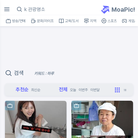
MoaPic!
방송/연예
문화/라이프
교육/도서
지역
스포츠
게임/I
검색
키워드 : 하루
추천순
전체
최신순
오늘
이번주
이번달