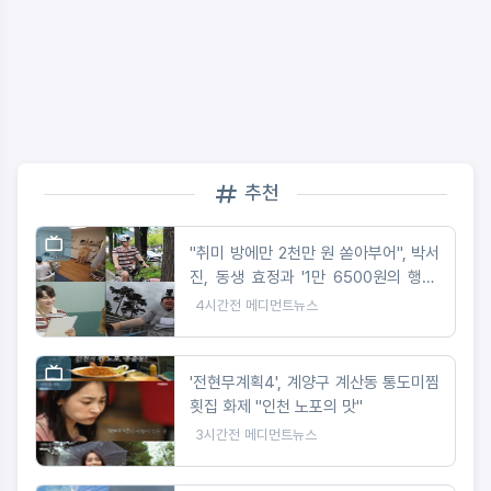
추천
"취미 방에만 2천만 원 쏟아부어", 박서
진, 동생 효정과 '1만 6500원의 행복'
도전
4시간전
메디먼트뉴스
'전현무계획4', 계양구 계산동 통도미찜
횟집 화제 "인천 노포의 맛"
3시간전
메디먼트뉴스