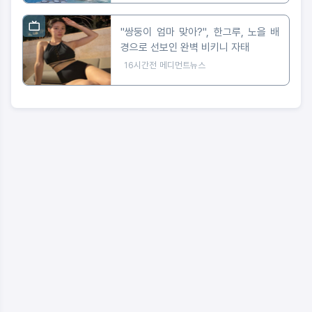
"쌍둥이 엄마 맞아?", 한그루, 노을 배
경으로 선보인 완벽 비키니 자태
16시간전
메디먼트뉴스