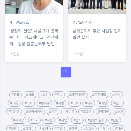
메디먼트뉴스
경남도민신문
'생활의 달인' 서울 3대 콩국
남해군의회 주요 사업장 현지
수부터 치즈케이크 전쟁까
확인 실시
지… 강릉 짬뽕순두부 달인의
현지인 노포 전격 공개
5일전
2주전
1
#콩물
#서울
#달인
#코너
#치즈케이크
#은둔식달
#개성
#그릇
#조화
#콩국수
#자랑
#노포
#대표
#식당
#별미
#지켜온
#보양식이자
#은은
#케이크
#촉촉함
#현지인
#소개
#사로잡
#모찌
#직접
#사업
#현지
#관광자원화
#현장
#확인
#과제
#사업장
#주요
#추진
#실효성
#찾아
#개선