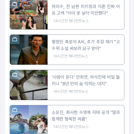
하리수, 전 남편 미키정과 이혼 진짜 이
유 고백 "아이 못 낳아 미안했다"
14시간전
메디먼트뉴스
황정민 폭로자 A씨, 추가 주장 제기 "고
수위 소설 써보라 요구 받아"
16시간전
메디먼트뉴스
'사랑이 온다' 안희연, 하석진에 비밀 들
키나 "8년 만의 숨 막히는 대치"
16시간전
메디먼트뉴스
소유진, 화사한 수영복 자태 공개 "딸과
함께한 행복한 여름"
14시간전
메디먼트뉴스