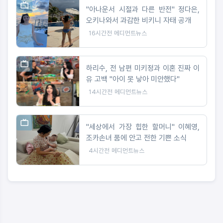
"아나운서 시절과 다른 반전" 정다은,
오키나와서 과감한 비키니 자태 공개
16시간전
메디먼트뉴스
하리수, 전 남편 미키정과 이혼 진짜 이
유 고백 "아이 못 낳아 미안했다"
14시간전
메디먼트뉴스
"세상에서 가장 힙한 할머니" 이혜영,
조카손녀 품에 안고 전한 기쁜 소식
4시간전
메디먼트뉴스