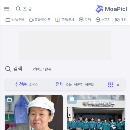
MoaPic!
방송/연예
문화/라이프
교육/도서
지역
스포츠
게임/I
검색
키워드 : 현지
추천순
전체
최신순
오늘
이번주
이번달