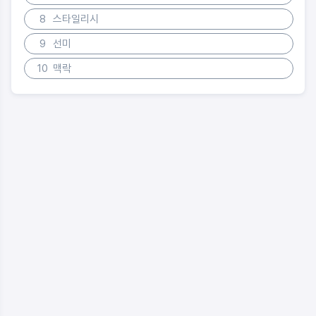
8
스타일리시
9
선미
10
맥락