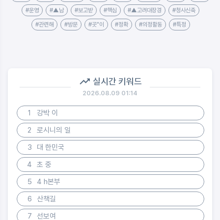
#운영
#▲남
#보고받
#핵심
#▲고려대장경
#청사신축
#관련해
#방문
#곳"이
#정확
#의정활동
#특정
실시간 키워드
2026.08.09 01:14
1
강박 이
2
로시니의 일
3
대 한민국
4
초 중
5
4 h본부
6
산책길
7
선보여