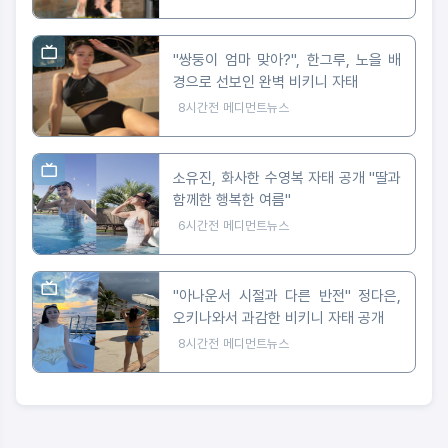
"쌍둥이 엄마 맞아?", 한그루, 노을 배
경으로 선보인 완벽 비키니 자태
8시간전
메디먼트뉴스
소유진, 화사한 수영복 자태 공개 "딸과
함께한 행복한 여름"
6시간전
메디먼트뉴스
"아나운서 시절과 다른 반전" 정다은,
오키나와서 과감한 비키니 자태 공개
8시간전
메디먼트뉴스