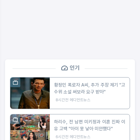
인기
황정민 폭로자 A씨, 추가 주장 제기 "고
수위 소설 써보라 요구 받아"
8시간전
메디먼트뉴스
하리수, 전 남편 미키정과 이혼 진짜 이
유 고백 "아이 못 낳아 미안했다"
6시간전
메디먼트뉴스