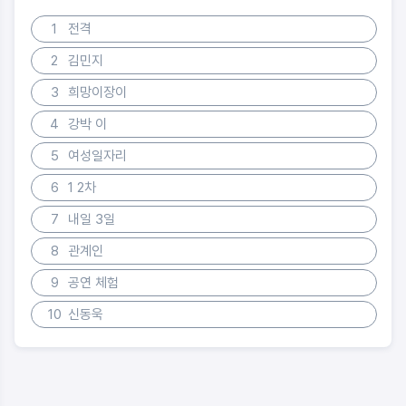
1
전격
2
김민지
3
희망이장이
4
강박 이
5
여성일자리
6
1 2차
7
내일 3일
8
관계인
9
공연 체험
10
신동욱