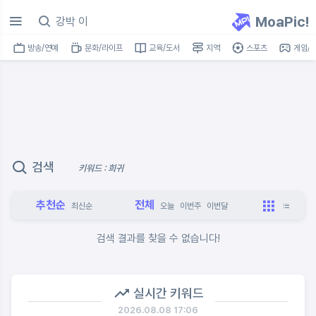
MoaPic!
방송/연예
문화/라이프
교육/도서
지역
스포츠
게임/I
검색
키워드 : 희귀
추천순
전체
최신순
오늘
이번주
이번달
검색 결과를 찾을 수 없습니다!
실시간 키워드
2026.08.08 17:06