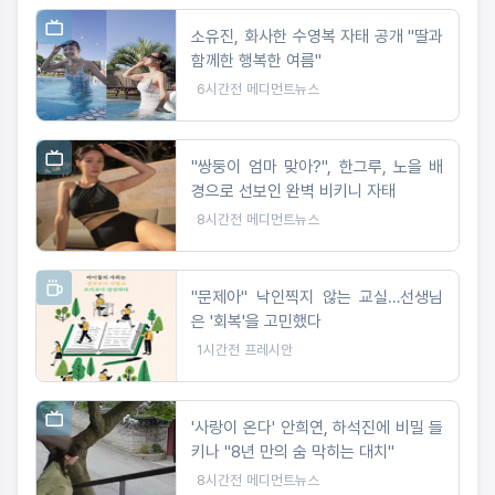
소유진, 화사한 수영복 자태 공개 "딸과
함께한 행복한 여름"
6시간전
메디먼트뉴스
"쌍둥이 엄마 맞아?", 한그루, 노을 배
경으로 선보인 완벽 비키니 자태
8시간전
메디먼트뉴스
"문제아" 낙인찍지 않는 교실…선생님
은 '회복'을 고민했다
1시간전
프레시안
'사랑이 온다' 안희연, 하석진에 비밀 들
키나 "8년 만의 숨 막히는 대치"
8시간전
메디먼트뉴스