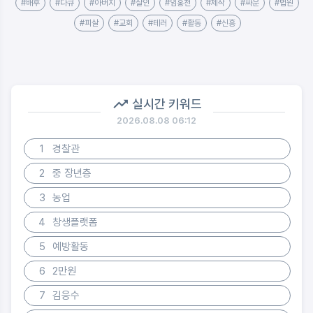
#배후
#다큐
#아버지
#살인
#임홍천
#제작
#싸운
#법원
#피살
#교회
#테러
#활동
#신흥
실시간 키워드
2026.08.08 06:12
1
경찰관
2
중 장년층
3
농업
4
창생플랫폼
5
예방활동
6
2만원
7
김응수