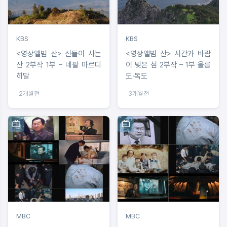
KBS
KBS
<영상앨범 산> 신들이 사는
<영상앨범 산> 시간과 바람
산 2부작 1부 – 네팔 마르디
이 빚은 섬 2부작 – 1부 울릉
히말
도·독도
2개월전
3개월전
MBC
MBC