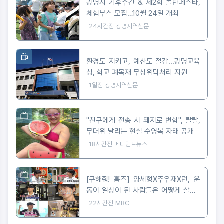
광명시 기후주간 & 제2회 놀탄페스타,
체험부스 모집…10월 24일 개최
24시간전
광명지역신문
환경도 지키고, 예산도 절감...광명교육
청, 학교 폐목재 무상위탁처리 지원
1일전
광명지역신문
"친구에게 전송 시 돼지로 변함", 랄랄,
무더위 날리는 현실 수영복 자태 공개
18시간전
메디먼트뉴스
[구해줘! 홈즈] 양세형X주우재X던, 운
동이 일상이 된 사람들은 어떻게 살까?
'운동세권' 임장 특집!
22시간전
MBC