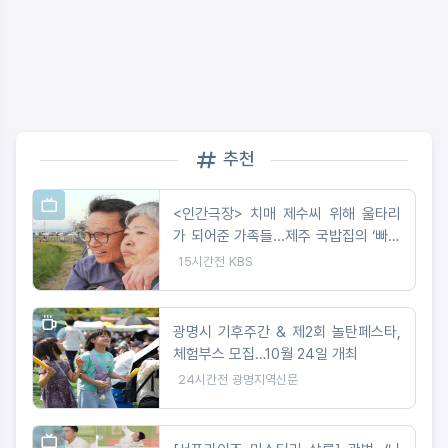
추천
<인간극장> 치매 제수씨 위해 울타리
가 되어준 가족들...제주 국밥집의 ‘빠삐
용’ 영자와 순업
15시간전
KBS
광명시 기후주간 & 제2회 놀탄페스타,
체험부스 모집…10월 24일 개최
24시간전
광명지역신문