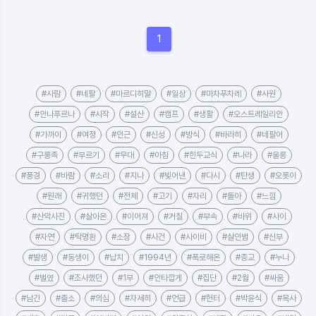
1
#사람
#네팔
#마르디히말
#일상
#마차푸차레
#사원
#안나푸르나
#시작
#설산
#캠프
#생활
#오스트레일리안
#가까이
#여정
#인근
#신성
#방식
#바라히
#네팔어
#구룽족
#부르기
#무대
#아침
#힌두교식
#나라
#울릉
#풍경
#바람
#소리
#지나
#빚어낸
#다시
#탄생
#오롯이
#원래
#귀했던
#전체
#고기
#자리
#돌아
#느낌
#산악사진
#살아온
#이어져
#거칠
#부속
#바위
#사이
#자연
#탁명환
#소장
#사건
#사이비
#살인범
#신부
#발생
#동생이
#납치
#1994년
#폭로해온
#종교
#누나
#벌였
#조사했던
#1부
#안타깝게
#집단
#2월
#싸움
#남긴
#출소
#의심
#자세히
#언급
#헌터
#박윤식
#목사