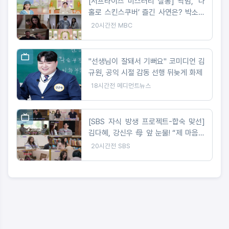
[서프라이즈 미스터리 살롱] 곽범, ‘나
홀로 스킨스쿠버’ 즐긴 사연은? 박소영
아나 “절대 이해 못해!”
20시간전
MBC
"선생님이 잘돼서 기뻐요" 코미디언 김
규원, 공익 시절 감동 선행 뒤늦게 화제
18시간전
메디먼트뉴스
[SBS 자식 방생 프로젝트-합숙 맞선]
김다혜, 강신우 母 앞 눈물! “제 마음은
이미 정리 완료” 최종선택 D-1 러브라
20시간전
SBS
인 예측불가!