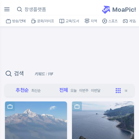
MoaPic!
방송/연예
문화/라이프
교육/도서
지역
스포츠
게임/I
검색
키워드 : 1부
추천순
전체
최신순
오늘
이번주
이번달