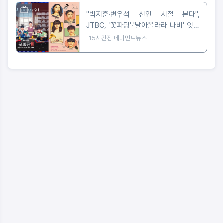
"박지훈·변우석 신인 시절 본다",
JTBC, '꽃파당'·'날아올라라 나비' 잇따
라 편성
15시간전
메디먼트뉴스