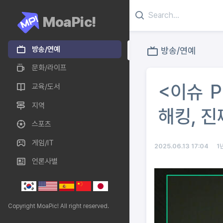
MoaPic!
방송/연예
방송/연예
문화/라이프
<이슈 P
교육/도서
지역
해킹, 진
스포츠
게임/IT
2025.06.13 17:04
1
언론사별
Copyright MoaPic! All right reserved.