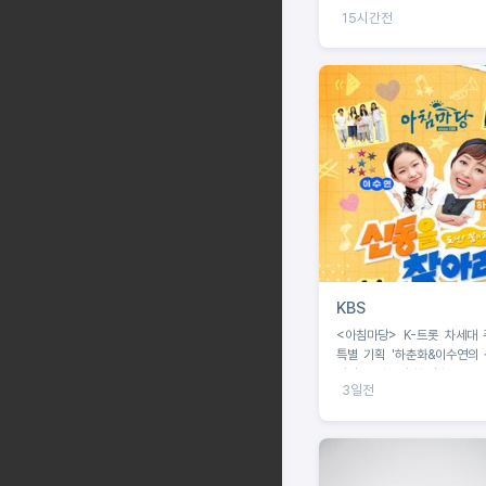
녀들의 기록
15시간전
KBS
<아침마당> K-트롯 차세대 
특별 기획 '하춘화&이수연의 
아라', 8월 5일 첫 방송!
3일전