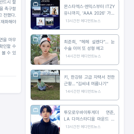
 반드시 할
몬스타엑스·엔믹스부터 ITZY
력을 촉구함
유나까지, 'AAA 2026' 가오
고 전했다.
슝 출격 확정
13시간전
메디먼트뉴스
 내재화해야
강연을 마무
최준희, "헤헤 설렌다"… 눈
 확인할 수
수술 이어 또 성형 예고
 볼 수 있
14시간전
메디먼트뉴스
키, 한강뷰 고급 자택서 전한
근황… "김씨네 여름나기"
14시간전
메디먼트뉴스
투모로우바이투게더 연준,
LA 다저스타디움 마운드 선
다… 시구부터 무대까지
13시간전
메디먼트뉴스