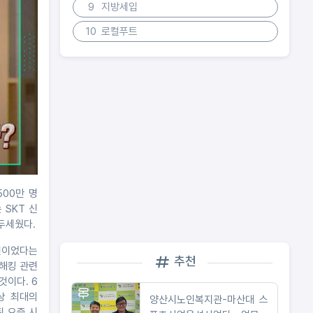
9
지방세입
10
로컬푸트
500만 명
 SKT 신
두세웠다.
 전이었다는
추천
 해킹 관련
것이다. 6
상 최대의
양산시노인복지관-마산대 스
된 요즘 시