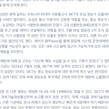
을 함께 모색해 본다.
,500만 명에 달하는 우리나라 최대의 이동통신사 SKT의 유심 정보가 유출되
출 사태가 벌어졌다. 유심은 통신 이용자의 신분증 역할을 하는, 중요 정보가
 유심에는 가입자 식별번호(IMSI)와 단말기 고유식별번호(IMEI)번호가 있
 주고 받을 때마다 연결해주는 역할을 한다. 5월 19일 발표된 2차 조사 
, 기기 식별번호 약 29만 건이 유출된 정황이 드러난 것이다. 이뿐 아니라
이 추가로 발견되기도 했다. 해커가 BPFdoor을 통해 잠입해 시스템 운영체제
득했을 가능성이 높다. 이는 모든 내부 시스템에 접근이 가능하기에 모든 데이
재함을 의미한다.
해킹에 대해 김 교수는 “지난해 해킹 사실을 알 수 있는 기회가 있었다”고 말
로는 2024년 7월과 12월, SKT에 대한 공격이 있었다고 밝혔다. SKT는
지 않았던 것이다. SKT는 평소 정보보호에 대한 투자액 역시 낮은 편이었던
가 업계 1위인 것에 비해 정보보호 투자액은 2위에 머무르며 예방에 소홀했다
다.
준 또 다른 예로는 예방뿐 아니라 사후 대책에서도 찾을 수 있다. SKT가 
에 과학기술정보통신부에 보고를 하지 못한 것이다. 피해 사실을 과학기술정
는 다른 기관에도 유사 피해가 있는지 확인하고 빠르게 대응해야 하기 때문이다
은 바로 정보 자산 분류가 되어 있지 않았던 것으로, 정보 자산이 분류되어야