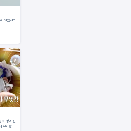
우 인호진의
들의 영어 선
리의 유쾌한 이