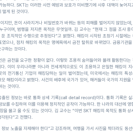
가능하다. SKT는 이러한 사전 예방과 보호가 미비했기에 사후 대책이 늦어지
 떨게 된 것이다.
킹이지만, 돈이 사라지거나 비밀번호가 바뀌는 등의 피해를 벌어지지 않았는데,
누구이며, 범행을 저지른 목적은 무엇일까. 김 교수는 “현재 그 점을 조사 중
 둔 조직적인 수행으로 추정된다”고 밝혔다. 해킹이 시작된 초창기 시절에는 
표였으나, 점차 해킹의 목적은 명예욕에서 금전 탈취로 바뀌었다. 금융기관을
요구하는 것이다.
범인은 금전을 요구한 정황이 없다. 이렇듯 조용히 숨어들어와 몰래 활동한다는
다. 이미 우리나라뿐 아니라 전세계적으로도 이 조용하고 은밀한 해킹이 지
9곳의 전기통신 기업이 해킹당하는 일이 벌어졌는데, 미국에서는 해킹의 특성
규모 해킹이라고 밝혔다. 사건의 배후에 국가가 있어, 해커들이 국가의 지원을
하는 것이다.
된 정보는 바로 통화 상세 기록(call detail record)이다. 통화 기록은 
정보를 수집하여 이를 이용해 정치적인 공작이 가능하다. 한 나라의 대선에 영
장을 몰고 올 수도 있는 것이다. 김 교수는 “이번 SKT 해킹의 목적도 통화 상
생각된다”고 전했다.
인 정보 노출을 자제해야 한다”고 강조하며, 여행을 가서 사진을 찍더라도 동