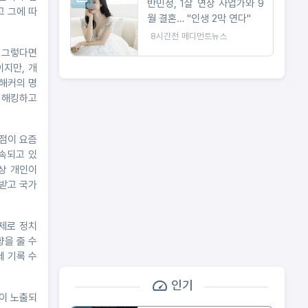
반민정, 1살 연상 사업가와 9
고 그에 따
월 결혼… "인생 2막 연다"
8시간전
메디먼트뉴스
 그렇다면
이지만, 개
해커의 명
 해킹하고
 점이 요즘
속되고 있
상 개인이
 받고 국가
실제로 정치
향을 줄 수
세 기록 수
인기
선이 노출되