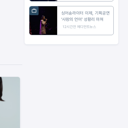
싱어송라이터 이제, 기획공연
‘사랑의 언어’ 성황리 마쳐
12시간전
메디먼트뉴스