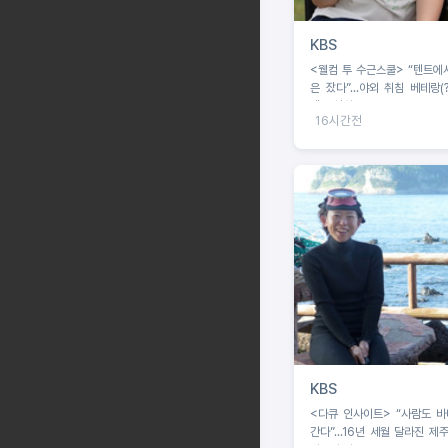
KBS
<웰컴 투 수근스쿨> “텐트에
은 잤다”...야외 취침 베테랑(?
텐트 설치 중 굴욕?!
16시간전
KBS
<다큐 인사이트> “사람도 바다도 늙어
간다”...16년 세월 달라진 제주