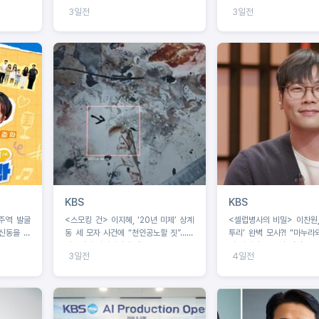
‘구족화가’ 황정언 개인전 출격
중생활
3일전
3일전
KBS
KBS
주역 발굴
<스모킹 건> 이지혜, ‘20년 미제’ 상계
<셀럽병사의 비밀> 이찬원,
신동을 찾
동 세 모자 사건에 “천인공노할 짓”...유
투리’ 완벽 모사?! “마누라
력용의자 알리바이에 격분!
다 바꿔라”…‘투명 인간’ 셋
3일전
4일전
전