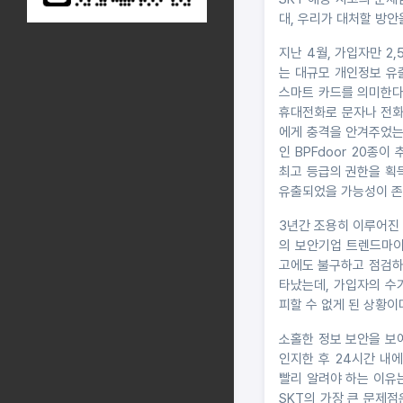
대, 우리가 대처할 방안
지난 4월, 가입자만 2
는 대규모 개인정보 유
스마트 카드를 의미한다.
휴대전화로 문자나 전화를
에게 충격을 안겨주었는데
인 BPFdoor 20종
최고 등급의 권한을 획
유출되었을 가능성이 존
3년간 조용히 이루어진 
의 보안기업 트렌드마이크
고에도 불구하고 점검하
타났는데, 가입자의 수
피할 수 없게 된 상황이
소홀한 정보 보안을 보여
인지한 후 24시간 내
빨리 알려야 하는 이유
SKT의 가장 큰 문제점