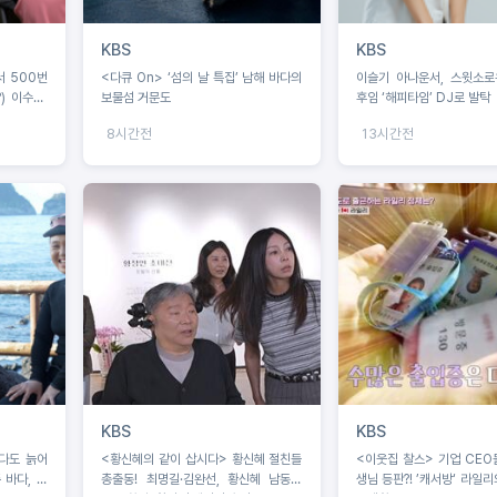
KBS
KBS
서 500번
<다큐 On> ‘섬의 날 특집’ 남해 바다의
이슬기 아나운서, 스윗소로
) 이수근,
보물섬 거문도
후임 ‘해피타임’ DJ로 발탁
8시간전
13시간전
KBS
KBS
<황신혜의 같이 삽시다> 황신혜 절친들
<이웃집 찰스> 기업 CEO
 바다, 해
총출동! 최명길·김완선, 황신혜 남동생
생님 등판?! ’캐서방‘ 라일