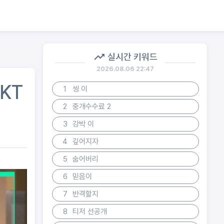
실시간 키워드
2026.08.06 22:47
KT
1
씽 이
2
중개수수료 2
3
강박 이
4
깊어지자
5
숨어버리
6
믿음이
7
반격할지
8
티저 선공개