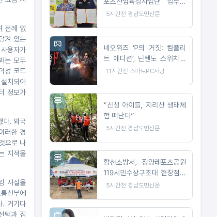
포츠산업육성사업단 업무협
약 체결
5시간전
경남도민신문
며 전례 없
 담겨 있는
네오위즈 ‘P의 거짓: 컴플리
어 사용자가
트 에디션’, 닌텐도 스위치 2
결과는 모두
버전 출시
 악성 코드
11시간전
스마트PC사랑
에 설치되어
터 정보가
“산청 아이들, 지리산 생태체
험 떠난다”
했다. 외국
5시간전
경남도민신문
 이러한 경
 것으로 나
는 지적을
합천소방서, 정양레포츠공원
119시민수상구조대 현장점검
해킹 사실을
실시
5시간전
경남도민신문
보통신부에
. 거기다
 선택과 집