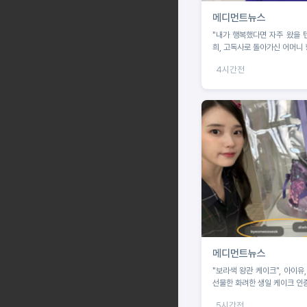
메디먼트뉴스
"내가 행복했다면 자주 왔을 
희, 고독사로 돌아가신 어머니 
4시간전
메디먼트뉴스
"보라색 왕관 케이크", 아이유
선물한 화려한 생일 케이크 인
5시간전