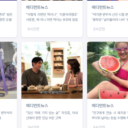
메디먼트뉴스
메디먼트뉴스
텐데" 방은
"어떻게 라면만 먹이나", '이혼숙려캠프'
"박지훈·변우석 신인 시절 본다
향한 오열
서장훈, 매 끼니 라면 먹이는 부모에 일침
'꽃파당'·'날아올라라 나비'
5시간전
2시간전
메디먼트뉴스
메디먼트뉴스
, 변우석이
"당신 덕에 가치 있는 삶" 차인표, 아내
"친구에게 전송 시 돼지로 변
증
신애라 향한 진심 어린 고백
무더위 날리는 현실 수영복 
3시간전
5시간전