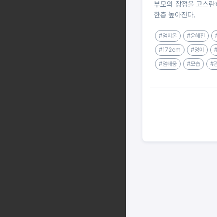
부모의 장점을 고스란
한층 높아진다.
#엄지온
#윤혜진
#172cm
#양이
#엄태웅
#모습
#