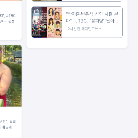
"박지훈·변우석 신인 시절 본
", JTBC,
다", JTBC, '꽃파당'·'날아올
 잇따라 편성
라라 나비' 잇따라 편성
2시간전
메디먼트뉴스
함", 랄랄,
자태 공개