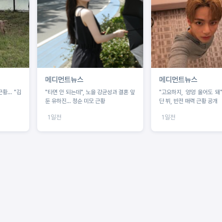
메디먼트뉴스
메디먼트뉴스
근황… "김
"타면 안 되는데", 노을 강균성과 결혼 앞
"고요하지, 엉엉 울어도 돼
둔 유하진… 청순 미모 근황
단 뷔, 반전 매력 근황 공개
1일전
1일전