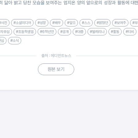
히 닮아 밝고 당찬 모습을 보여주는 엄지온 양의 앞으로의 성장과 활동에 대
#사진
#소셜미디어
#성장
#배우
#앞으
#스스
#밝혔던
#보여주
#부
#자부심
#초등학생임
#6학년인
#공개
#대중
#발레리나
#활동
#티비
관심
#소식
출처 : 메디먼트뉴스
원본 보기