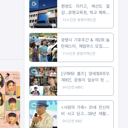
환경도 지키고, 예산도 절
감...광명교육청, 학교 폐목재
무상위탁처리 지원
12시간전
광명지역신문
광명시 기후주간 & 제2회 놀
탄페스타, 체험부스 모집…10
월 24일 개최
11시간전
광명지역신문
[구해줘! 홈즈] 양세형X주우
재X던, 운동이 일상이 된 사
람들은 어떻게 살까? '운동세
9시간전
MBC
권' 임장 특집!
<사랑의 가족> 31세 전신마
비 사고 딛고...38년 재활이
빚어낸 트로트 가수의 꿈
9시간전
KBS