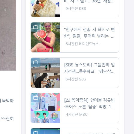
비 사고 딛고...38년 재활이
빚어낸 트로트 가수의 꿈
9시간전
KBS
"친구에게 전송 시 돼지로 변
함", 랄랄, 무더위 날리는 현
실 수영복 자태 공개
5시간전
메디먼트뉴스
[SBS 뉴스토리] 그들만의 입
시전쟁…특수학교 ‘맹모삼천
지교’
6시간전
SBS
[쇼! 음악중심] 앤더블 김규빈
에 육박하
·투어스 도훈 ‘음중’ 막방, 1년
5개월 여정 마무리
4시간전
MBC
 고스란히