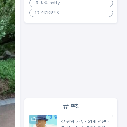
9
나띠 natty
10
신기생뎐 이
추천
<사랑의 가족> 31세 전신마