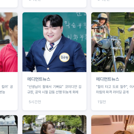
메디먼트뉴스
메디먼트뉴스
 킬러' 공
"선생님이 잘돼서 기뻐요" 코미디언 김
"할리 타고 도로 질주", 이
 본능
규원, 공익 시절 감동 선행 뒤늦게 화제
차림의 파격 라이딩 공개
5시간전
1일전