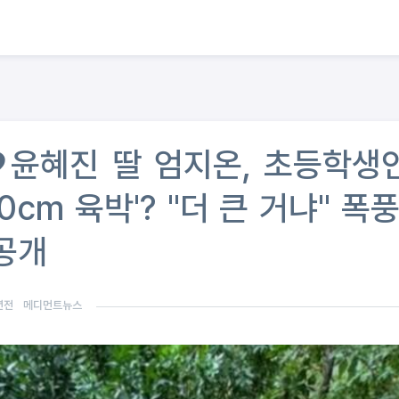
윤혜진 딸 엄지온, 초등학생
80cm 육박'? "더 큰 거냐" 폭
 공개
년전
메디먼트뉴스