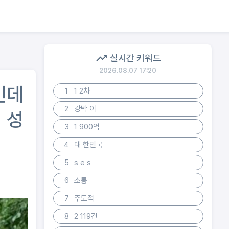
실시간 키워드
2026.08.07 17:20
인데
1
1 2차
2
강박 이
풍 성
3
1 900억
4
대 한민국
5
s e s
6
소통
7
주도적
8
2 119건