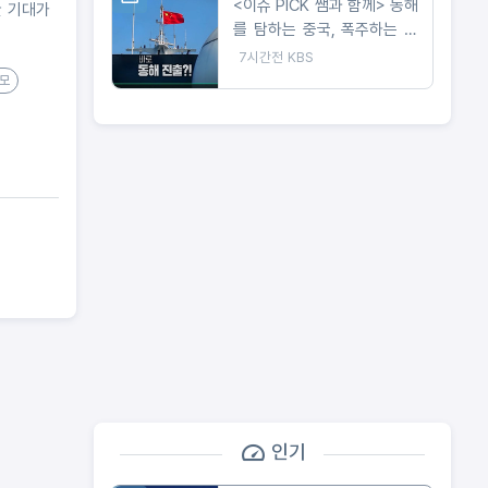
<이슈 PICK 쌤과 함께> 동해
한 기대가
를 탐하는 중국, 폭주하는 북
한...아주대 김흥규 교수 강연
7시간전
KBS
모
인기