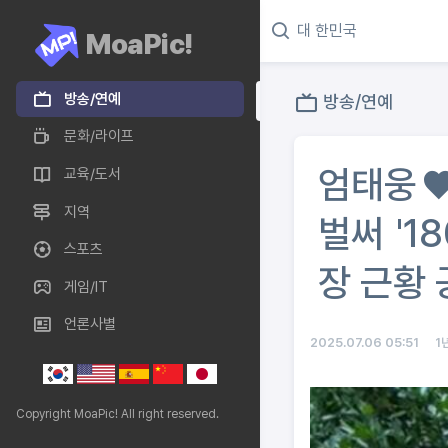
MoaPic!
방송/연예
방송/연예
문화/라이프
엄태웅♥
교육/도서
지역
벌써 '1
스포츠
장 근황
게임/IT
언론사별
2025.07.06 05:51
1
Copyright MoaPic! All right reserved.