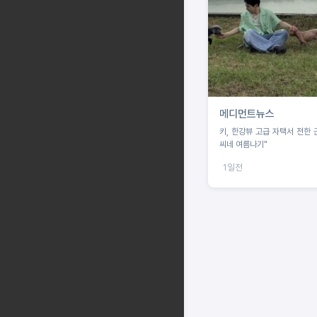
메디먼트뉴스
키, 한강뷰 고급 자택서 전한 
씨네 여름나기"
1일전