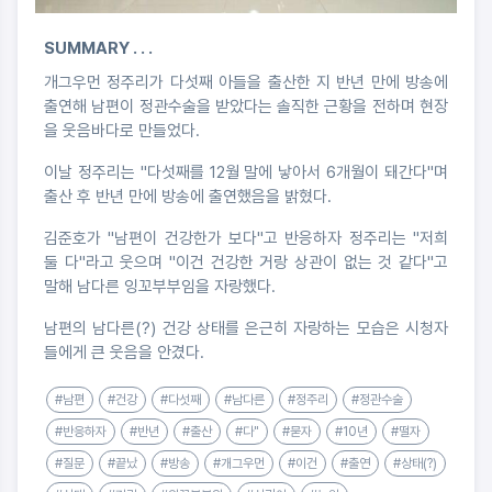
SUMMARY . . .
개그우먼 정주리가 다섯째 아들을 출산한 지 반년 만에 방송에
출연해 남편이 정관수술을 받았다는 솔직한 근황을 전하며 현장
을 웃음바다로 만들었다.
이날 정주리는 "다섯째를 12월 말에 낳아서 6개월이 돼간다"며
출산 후 반년 만에 방송에 출연했음을 밝혔다.
김준호가 "남편이 건강한가 보다"고 반응하자 정주리는 "저희
둘 다"라고 웃으며 "이건 건강한 거랑 상관이 없는 것 같다"고
말해 남다른 잉꼬부부임을 자랑했다.
남편의 남다른(?) 건강 상태를 은근히 자랑하는 모습은 시청자
들에게 큰 웃음을 안겼다.
#남편
#건강
#다섯째
#남다른
#정주리
#정관수술
#반응하자
#반년
#출산
#다"
#묻자
#10년
#떨자
#질문
#끝났
#방송
#개그우먼
#이건
#출연
#상태(?)