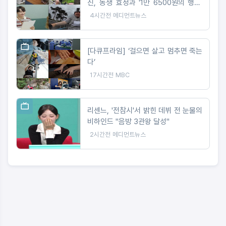
진, 동생 효정과 '1만 6500원의 행복'
도전
4시간전
메디먼트뉴스
[다큐프라임] ‘걸으면 살고 멈추면 죽는
다’
17시간전
MBC
리센느, '전참시'서 밝힌 데뷔 전 눈물의
비하인드 "음방 3관왕 달성"
2시간전
메디먼트뉴스