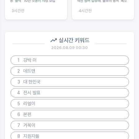
뚱' 출격 "10년 맛둥이 사랑 보답"
객원 멤버 합류해 '불후의 명곡' 폭소
3시간전
4시간전
실시간 키워드
2026.08.09 00:30
1
강박 이
2
데드맨
3
대 한민국
4
전시 발표
5
리얼이
6
본편
7
거북이
8
지원자들