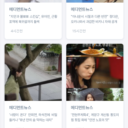
메디먼트뉴스
메디먼트뉴스
"지인과 볼뽀뽀 스킨십", 유아인, 근황
"아나운서 시절과 다른 반전" 정다은,
포착에 복귀설까지 들썩
오키나와서 과감한 비키니 자태 공개
4시간전
15시간전
메디먼트뉴스
메디먼트뉴스
'사랑이 온다' 안희연, 하석진에 비밀
'전현무계획4', 계양구 계산동 통도미
들키나 "8년 만의 숨 막히는 대치"
찜 횟집 화제 "인천 노포의 맛"