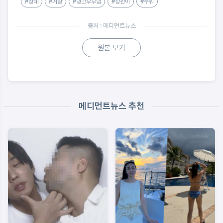
#상태
#거랑
#잉꼬부부임
#상관이
#누워
출처 : 메디먼트뉴스
원본 보기
메디먼트뉴스 추천