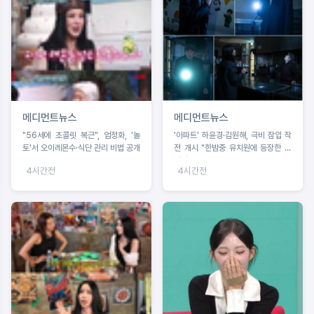
메디먼트뉴스
메디먼트뉴스
"56세에 초콜릿 복근", 엄정화, '놀
'아파트' 하윤경·김원해, 극비 잠입 작
토'서 오이레몬수·식단 관리 비법 공개
전 개시 "한밤중 유치원에 등장한 두
사람"
4시간전
4시간전