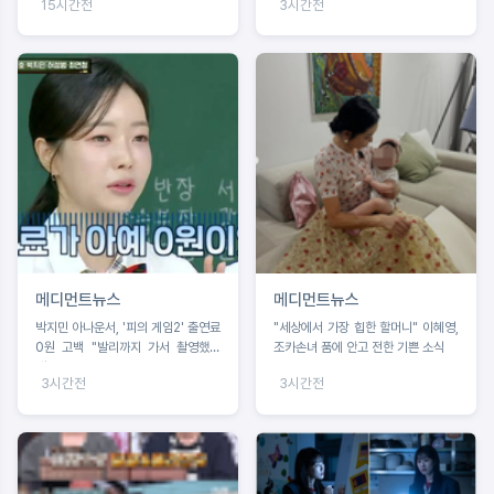
15시간전
3시간전
메디먼트뉴스
메디먼트뉴스
박지민 아나운서, '피의 게임2' 출연료
"세상에서 가장 힙한 할머니" 이혜영,
0원 고백 "발리까지 가서 촬영했는
조카손녀 품에 안고 전한 기쁜 소식
데"
3시간전
3시간전