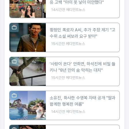
유 고백 "아이 못 낳아 미안했다"
14시간전
메디먼트뉴스
황정민 폭로자 A씨, 추가 주장 제기 "고
수위 소설 써보라 요구 받아"
15시간전
메디먼트뉴스
'사랑이 온다' 안희연, 하석진에 비밀 들
키나 "8년 만의 숨 막히는 대치"
15시간전
메디먼트뉴스
소유진, 화사한 수영복 자태 공개 "딸과
함께한 행복한 여름"
14시간전
메디먼트뉴스