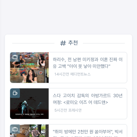
추천
하리수, 전 남편 미키정과 이혼 진짜 이
유 고백 "아이 못 낳아 미안했다"
14시간전
메디먼트뉴스
스다 고이치 감독의 아방가르드 30년
여정: <로미오 이즈 어 데드맨>
5시간전
프레시안
"취미 방에만 2천만 원 쏟아부어", 박서