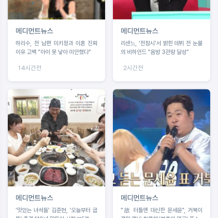
메디먼트뉴스
메디먼트뉴스
하리수, 전 남편 미키정과 이혼 진짜
리센느, '전참시'서 밝힌 데뷔 전 눈물
이유 고백 "아이 못 낳아 미안했다"
의 비하인드 "음방 3관왕 달성"
14시간전
2시간전
메디먼트뉴스
메디먼트뉴스
'맛있는 녀석들' 김준현, '오늘부터 굽
"故 터틀맨 대신한 문세윤", 거북이