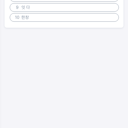
9
잇 다
10
한창