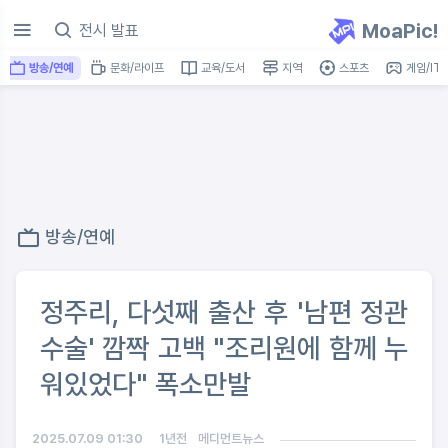
MoaPic!
방송/연예
문화/라이프
교육/도서
지역
스포츠
게임/IT
방송/연예
정주리, 다섯째 출산 후 '남편 정관
수술' 깜짝 고백 "조리원에 함께 누
워있었다" 폭소만발
2025.07.09 01:30
1년전
메디먼트뉴스