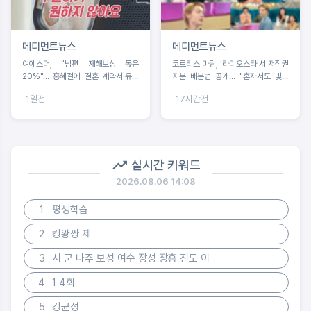
메디먼트뉴스
메디먼트뉴스
여에스더, "남편 재해보상 몫은
코르티스 마틴, '라디오스타'서 저작권
20%"… 홍혜걸에 결혼 계약서·유언
지분 배분법 공개… "혼자서도 빛난
장 전격 공개
괴물 신인"
1일전
17시간전
실시간 키워드
2026.08.06 14:08
1
평생학습
2
킹왕짱 제
3
시 군 나주 보성 여수 장성 장흥 진도 이
4
1 4회
5
강균성