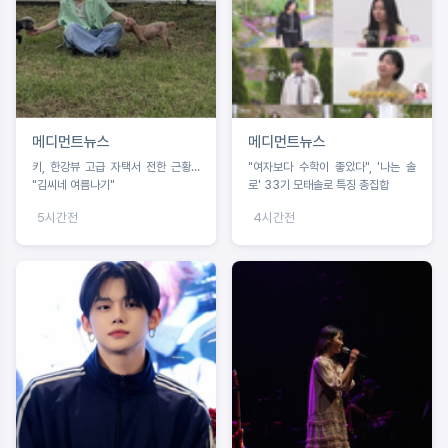
메디먼트뉴스
메디먼트뉴스
키, 한강뷰 고급 자택서 전한 근황…
"여자보다 수학이 좋았다", '나는 솔
"김씨네 여름나기"
로' 33기 모태솔로 특징 총집합
5시간전
4시간전