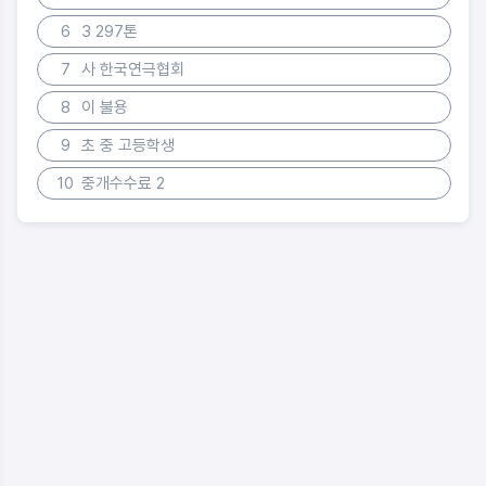
6
3 297톤
7
사 한국연극협회
8
이 불용
9
초 중 고등학생
10
중개수수료 2