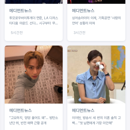
메디먼트뉴스
메디먼트뉴스
투모로우바이투게더 연준, LA 다저스
싱어송라이터 이제, 기획공연 ‘사랑의
타디움 마운드 선다… 시구부터 무대
언어’ 성황리 마쳐
까지
5시간전
3시간전
메디먼트뉴스
메디먼트뉴스
"고요하지, 엉엉 울어도 돼"… 방탄소
이아현, 방송서 세 번의 이혼 솔직 고
년단 뷔, 반전 매력 근황 공개
백… "첫 남편에게 가장 미안해"