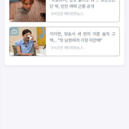
단 뷔, 반전 매력 근황 공개
5시간전
메디먼트뉴스
이아현, 방송서 세 번의 이혼 솔직 고
백… "첫 남편에게 가장 미안해"
5시간전
메디먼트뉴스