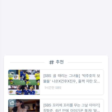
추천
[SBS 골 때리는 그녀들] ‘박주호의 보
물들’ 나은X건후X진우, 훌쩍 자란 모습
으로 ‘골때녀’ 출격! 올스타전 깜짝 필드
1시간전
SBS
데뷔 예고
[SBS 꼬리에 꼬리를 무는 그날 이야기]
장항준, 6년 만에 이야기꾼 복귀! '왕사