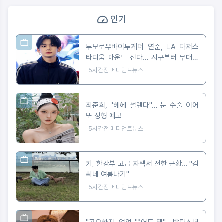
인기
투모로우바이투게더 연준, LA 다저스
타디움 마운드 선다… 시구부터 무대까
지
5시간전
메디먼트뉴스
최준희, "헤헤 설렌다"… 눈 수술 이어
또 성형 예고
5시간전
메디먼트뉴스
키, 한강뷰 고급 자택서 전한 근황… "김
씨네 여름나기"
5시간전
메디먼트뉴스
"고요하지, 엉엉 울어도 돼"… 방탄소년