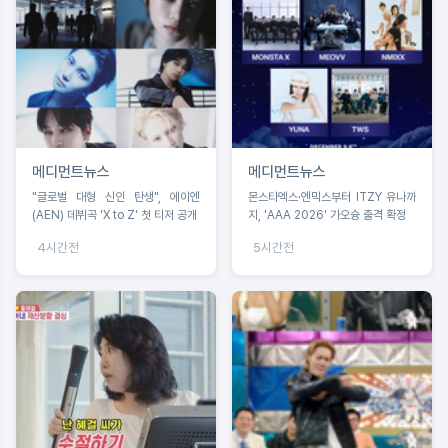
메디먼트뉴스
메디먼트뉴스
"글로벌 대형 신인 탄생", 에이엔
몬스타엑스·엔믹스부터 ITZY 유나까
(AEN) 데뷔곡 'X to Z' 첫 티저 공개
지, 'AAA 2026' 가오슝 출격 확정
4시간전
5시간전