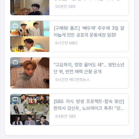
남' 감독이 직접 들려주는 '단종 이야기'
50분전
SBS
[구해줘! 홈즈] '뼈우재' 주우재 3일 앓
아눕게 만든 공포의 운동세권 임장!
6시간전
MBC
"고요하지, 엉엉 울어도 돼"… 방탄소년
단 뷔, 반전 매력 근황 공개
5시간전
메디먼트뉴스
[SBS 자식 방생 프로젝트-합숙 맞선]
한의사 강신우, 노브레이크 폭주! "강신
우가 이성을 잃었다" 무슨 일?
54분전
SBS