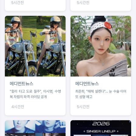
5시간전
5시간전
메디먼트뉴스
메디먼트뉴스
"할리 타고 도로 질주", 이시영, 수영
최준희, "헤헤 설렌다"… 눈 수술 이어
복 차림의 파격 라이딩 공개
또 성형 예고
4시간전
5시간전