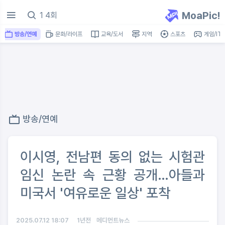
MoaPic!
방송/연예
문화/라이프
교육/도서
지역
스포츠
게임/IT
방송/연예
이시영, 전남편 동의 없는 시험관
임신 논란 속 근황 공개…아들과
미국서 '여유로운 일상' 포착
2025.07.12 18:07
1년전
메디먼트뉴스