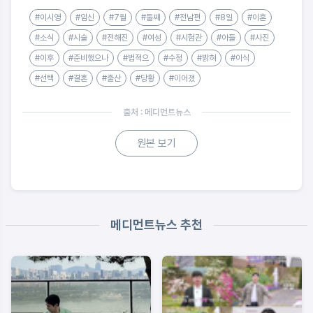
#이시영
#임신
#7월
#둘째
#전남편
#8일
#이혼
#소식
#시술
#전해진
#여성
#시험관
#아들
#사진
#이후
#준비했으나
#법적으
#수정
#밝혀
#이식
#선택
#결혼
#출산
#당황
#이어졌
출처 : 메디먼트뉴스
원본 보기
메디먼트뉴스 추천