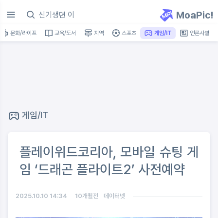
MoaPic!
문화/라이프
교육/도서
지역
스포츠
게임/IT
언론사별
게임/IT
플레이위드코리아, 모바일 슈팅 게
임 ‘드래곤 플라이트2’ 사전예약
2025.10.10 14:34
10개월전
데이터넷