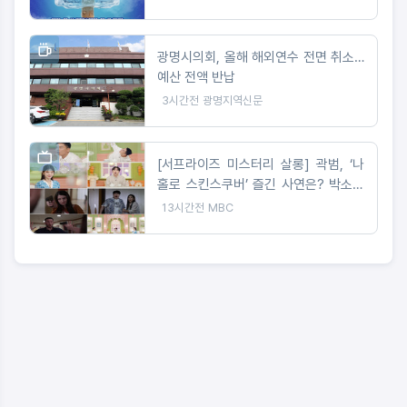
광명시의회, 올해 해외연수 전면 취소…
예산 전액 반납
3시간전
광명지역신문
[서프라이즈 미스터리 살롱] 곽범, ‘나
홀로 스킨스쿠버’ 즐긴 사연은? 박소영
아나 “절대 이해 못해!”
13시간전
MBC