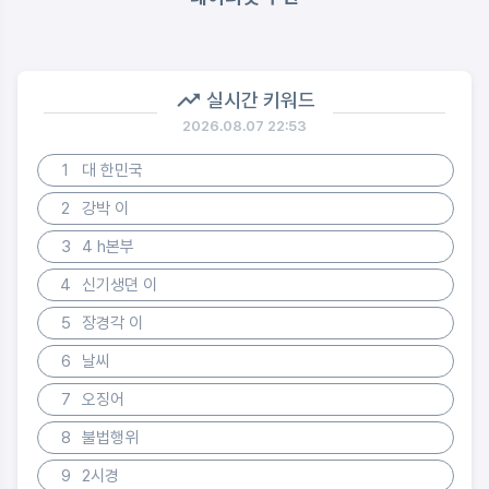
실시간 키워드
2026.08.07 22:53
1
대 한민국
2
강박 이
3
4 h본부
4
신기생뎐 이
5
장경각 이
6
날씨
7
오징어
8
불법행위
9
2시경