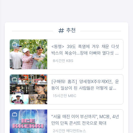
추천
<동행> 39도 폭염에 겨우 채운 다섯
박스의 복숭아...장애 아빠와 열다섯 서
현이네
8시간전
KBS
[구해줘! 홈즈] 양세형X주우재X던, 운
동이 일상이 된 사람들은 어떻게 살까?
'운동세권' 임장 특집!
15시간전
MBC
"서울 매진 이어 부산까지", MC몽, 4년
만의 단독 콘서트 전국으로 확대
2시간전
메디먼트뉴스