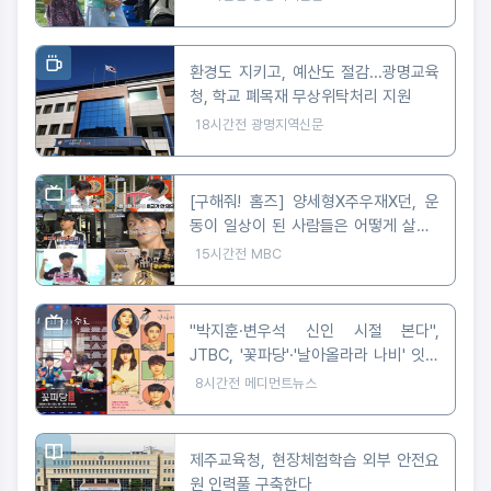
환경도 지키고, 예산도 절감...광명교육
청, 학교 폐목재 무상위탁처리 지원
18시간전
광명지역신문
[구해줘! 홈즈] 양세형X주우재X던, 운
동이 일상이 된 사람들은 어떻게 살까?
'운동세권' 임장 특집!
15시간전
MBC
"박지훈·변우석 신인 시절 본다",
JTBC, '꽃파당'·'날아올라라 나비' 잇따
라 편성
8시간전
메디먼트뉴스
제주교육청, 현장체험학습 외부 안전요
원 인력풀 구축한다