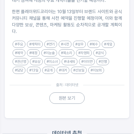
대거 참여해 게임의 주요 캐릭터들을 연기할 예정이다.
한편 플레이위드코리아는 10월 13일부터 브랜드 사이트와 공식
커뮤니티 채널을 통해 사전 예약을 진행할 예정이며, 이와 함께
다양한 보상, 콘텐츠, 마케팅 활동도 순차적으로 공개할 계획이
다.
#주요
#캐릭터
#연기
#사전
#성우
#복수
#게임
#예약
#예정
#이눈솔
#목소리
#차영희
#공식
#권선영
#보상
#미소녀
#내세워
#이미연
#진행
#담당
#13일
#공개
#대거
#선보일
#이보희
출처 : 데이터넷
원본 보기
데이터넷 추천