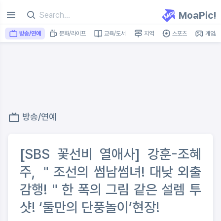
MoaPic!
방송/연예
문화/라이프
교육/도서
지역
스포츠
게임/I
방송/연예
[SBS 꽃선비 열애사] 강훈-조혜
주, ＂조선의 썸남썸녀! 대낮 외출
감행!＂한 폭의 그림 같은 설렘 투
샷! ‘둘만의 단풍놀이’현장!