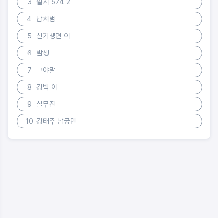
3
필지 574 2
4
납치범
5
신기생뎐 이
6
발생
7
그야말
8
강박 이
9
실무진
10
강태주 남궁민