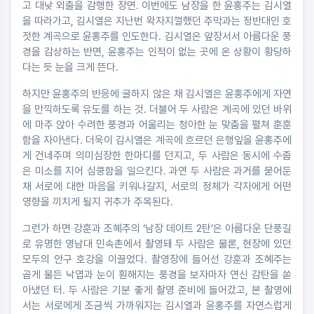
고 대낮 외출을 감행한 장면. 이번에도 남장을 한 윤홍주는 김시열
을 따라가고, 김시열은 지난번 왁자지껄했던 주막과는 정반대인 호
젓한 계곡으로 윤홍주를 인도한다. 김시열은 앞장서서 아름다운 풍
경을 감상하는 반면, 윤홍주는 인적이 없는 곳에 온 상황이 황당하
다는 듯 눈을 크게 뜬다.
하지만 윤홍주의 반응에 굴하지 않은 채 김시열은 윤홍주에게 자연
을 만끽하도록 유도를 하는 것. 더불어 두 사람은 계곡에 있던 바위
에 마주 앉아 수려한 풍경과 어울리는 청아한 눈 맞춤을 펼쳐 훈훈
함을 자아낸다. 더욱이 김시열은 계곡에 흐르던 은행잎을 윤홍주에
게 건네주며 의미심장한 한마디를 던지고, 두 사람은 동시에 수줍
은 미소를 지어 심쿵함을 일으킨다. 과연 두 사람은 과거를 묻어둔
채 서로에 대한 마음을 키워나갈지, 서로의 정체가 각자에게 어떤
영향을 끼치게 될지 귀추가 주목된다.
그런가 하면 강훈과 조혜주의 ‘남장 데이트 2탄’은 아름다운 단풍길
로 유명한 영남대 민속촌에서 촬영돼 두 사람은 물론, 현장에 있던
모두의 안구 호강을 이끌었다. 촬영장에 들어선 강훈과 조혜주는
곱게 물든 낙엽과 눈이 훤해지는 풍경을 보자마자 연신 감탄을 쏟
아냈던 터. 두 사람은 기분 좋게 촬영 준비에 들어갔고, 본 촬영에
서는 서로에게 조금씩 가까워지는 김시열과 윤홍주를 자연스럽게