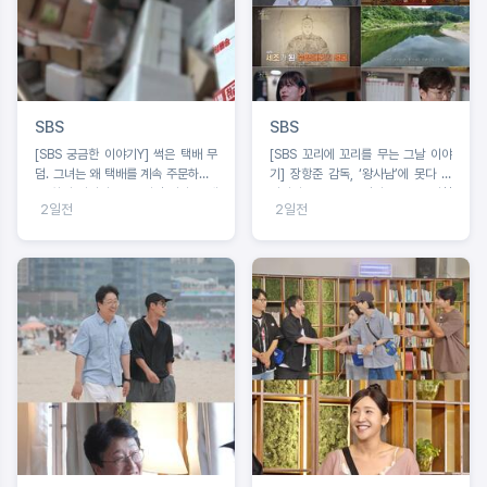
SBS
SBS
[SBS 궁금한 이야기Y] 썩은 택배 무
[SBS 꼬리에 꼬리를 무는 그날 이야
덤. 그녀는 왜 택배를 계속 주문하나 /
기] 장항준 감독, ‘왕사남’에 못다 한
문 하나 사이의 공포 앞집 여자는 왜
이야기 ‘꼬꼬무’로 정리! 2049 시청
2일전
2일전
우리 집을 노렸나
률 ‘교양, 예능’ 동시간대 1위!