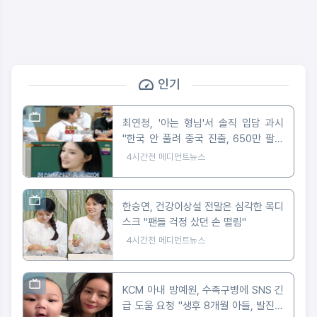
인기
최연청, '아는 형님'서 솔직 입담 과시
"한국 안 풀려 중국 진출, 650만 팔로
워 대박"
4시간전
메디먼트뉴스
한승연, 건강이상설 전말은 심각한 목디
스크 "팬들 걱정 샀던 손 떨림"
4시간전
메디먼트뉴스
KCM 아내 방예원, 수족구병에 SNS 긴
급 도움 요청 "생후 8개월 아들, 발진에