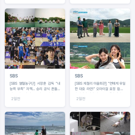
SBS
SBS
[SBS 열혈농구단] 서장훈 감독 “내
[SBS 제철리 마을회관] “연예계 유일
능력 부족” 자책… 승리 공식 흔들리
한 대호 라인!” 오마이걸 효정 합류 /
나?코뼈 부상 딛고 돌아온 오승훈!
송가인의 짠내 나는 초등팬심 잡기 도
2일전
2일전
전