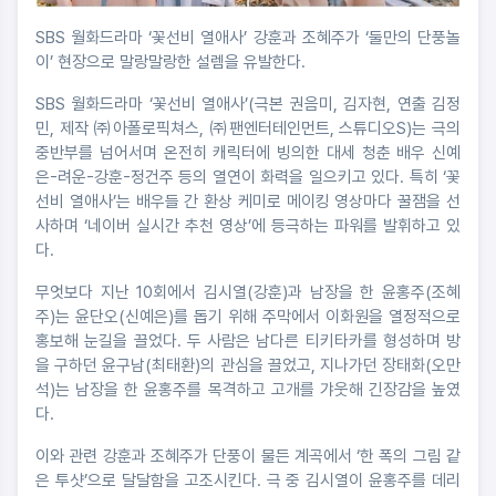
SBS 월화드라마 ‘꽃선비 열애사’ 강훈과 조혜주가 ‘둘만의 단풍놀
이’ 현장으로 말랑말랑한 설렘을 유발한다.
SBS 월화드라마 ‘꽃선비 열애사’(극본 권음미, 김자현, 연출 김정
민, 제작 ㈜아폴로픽쳐스, ㈜팬엔터테인먼트, 스튜디오S)는 극의
중반부를 넘어서며 온전히 캐릭터에 빙의한 대세 청춘 배우 신예
은-려운-강훈-정건주 등의 열연이 화력을 일으키고 있다. 특히 ‘꽃
선비 열애사’는 배우들 간 환상 케미로 메이킹 영상마다 꿀잼을 선
사하며 ‘네이버 실시간 추천 영상’에 등극하는 파워를 발휘하고 있
다.
무엇보다 지난 10회에서 김시열(강훈)과 남장을 한 윤홍주(조혜
주)는 윤단오(신예은)를 돕기 위해 주막에서 이화원을 열정적으로
홍보해 눈길을 끌었다. 두 사람은 남다른 티키타카를 형성하며 방
을 구하던 윤구남(최태환)의 관심을 끌었고, 지나가던 장태화(오만
석)는 남장을 한 윤홍주를 목격하고 고개를 갸웃해 긴장감을 높였
다.
이와 관련 강훈과 조혜주가 단풍이 물든 계곡에서 ‘한 폭의 그림 같
은 투샷’으로 달달함을 고조시킨다. 극 중 김시열이 윤홍주를 데리