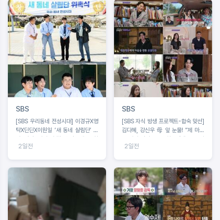
SBS
SBS
[SBS 우리동네 전성시대] 이경규X영
[SBS 자식 방생 프로젝트-합숙 맞선]
탁X딘딘X이원일 ‘새 동네 살림단’ 출
김다혜, 강신우 母 앞 눈물! “제 마음
범. 딘딘 “이거 안 될 것 같은데요” 촬
은 이미 정리 완료” 최종선택 D-1 러
2일전
2일전
영 첫날 포기 선언
브라인 예측불가!