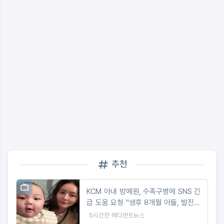
추천
KCM 아내 방예원, 수족구병에 SNS 긴
급 도움 요청 "생후 8개월 아들, 발진에
마음 아파"
5시간전
메디먼트뉴스