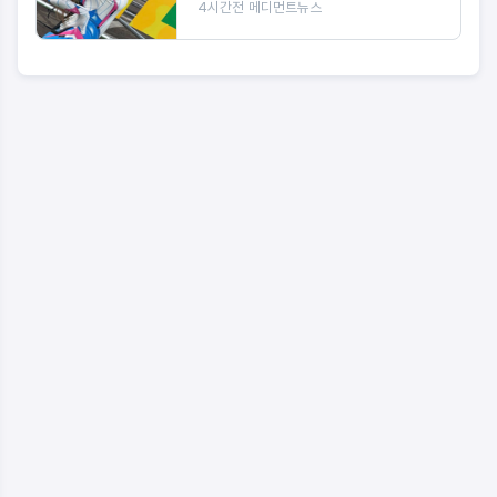
4시간전
메디먼트뉴스