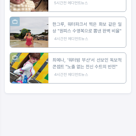
마음 아파"
5시간전
메디먼트뉴스
한그루, 워터파크서 찍은 화보 같은 일
상 "원피스 수영복으로 뽐낸 완벽 비율"
4시간전
메디먼트뉴스
최예나, '워터밤 부산'서 선보인 독보적
콘셉트 "노출 없는 전신 수트의 반전"
4시간전
메디먼트뉴스