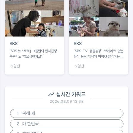
SBS
SBS
[SBS 뉴스토리] 그들만의 입시전쟁…
[SBS TV 동물농장] 브레이크 없는
특수학교 ‘맹모삼천지교’
음식 질주! 탐욕의 미어캣 창덕이는 못
말려
2일전
2일전
실시간 키워드
2026.08.09 13:38
1
위해 제
2
대 한민국