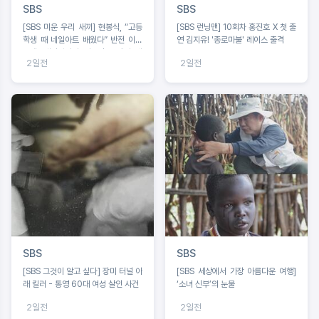
SBS
SBS
[SBS 미운 우리 새끼] 현봉식, “고등
[SBS 런닝맨] 10회차 홍진호 X 첫 출
학생 때 네일아트 배웠다” 반전 이력
연 김지유! '종로마불' 레이스 출격
고백! 배정남마저 사로잡은 네일 케
2일전
2일전
어?!
SBS
SBS
[SBS 그것이 알고 싶다] 장미 터널 아
[SBS 세상에서 가장 아름다운 여행]
래 킬러 - 통영 60대 여성 살인 사건
‘소녀 신부’의 눈물
2일전
2일전