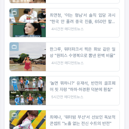
최연청, '아는 형님'서 솔직 입담 과시
"한국 안 풀려 중국 진출, 650만 팔로
워 대박"
4시간전
메디먼트뉴스
한그루, 워터파크서 찍은 화보 같은 일
상 "원피스 수영복으로 뽐낸 완벽 비율"
4시간전
메디먼트뉴스
'놀면 뭐하니?' 유재석, 반전의 골프웨
어 핏 자랑 "하하·허경환 덕분에 훤칠"
5시간전
메디먼트뉴스
최예나, '워터밤 부산'서 선보인 독보적
콘셉트 "노출 없는 전신 수트의 반전"