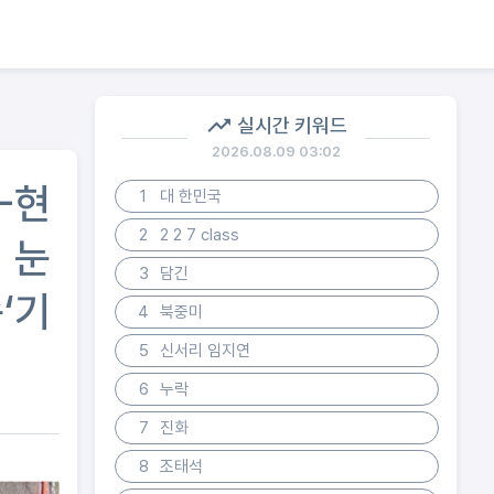
실시간 키워드
2026.08.09 03:02
-현
1
대 한민국
2
2 2 7 class
＂눈
3
담긴
‘기
4
북중미
5
신서리 임지연
6
누락
7
진화
8
조태석