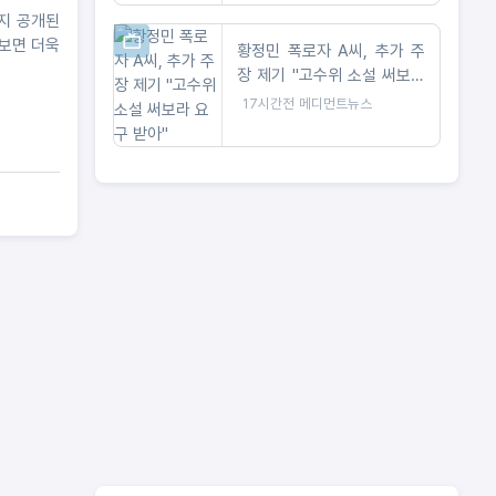
까지 공개된
 보면 더욱
황정민 폭로자 A씨, 추가 주
장 제기 "고수위 소설 써보라
요구 받아"
17시간전
메디먼트뉴스