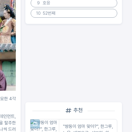
9
호응
10
52번째
기묘한 4각
추천
터테인먼트,
궁을 탈주한
"쌍둥이 엄마 맞아?", 한그루,
하나씩 드러