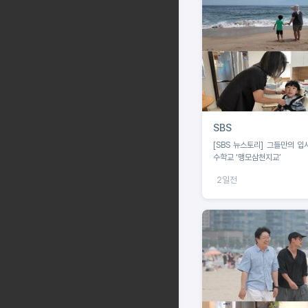
SBS
[SBS 뉴스토리] 그들만의 
수학교 ‘맹모삼천지교’
2일전