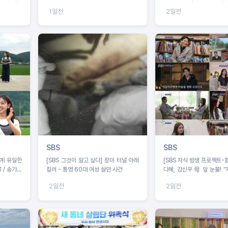
 우리 집을
‘꼬꼬무’로 정리! 2049 시청
1일전
2일전
능’ 동시간대 1위!
SBS
SBS
예계 유일한
[SBS 그것이 알고 싶다] 장미 터널 아래
[SBS 자식 방생 프로젝트-
 / 송가인
킬러 - 통영 60대 여성 살인 사건
다혜, 강신우 母 앞 눈물! 
전
미 정리 완료” 최종선택 D
2일전
2일전
예측불가!