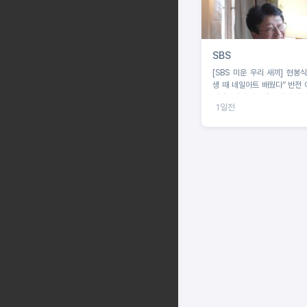
SBS
[SBS 미운 우리 새끼] 현봉식
생 때 네일아트 배웠다” 반전 
배정남마저 사로잡은 네일 케어
1일전