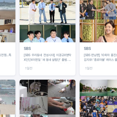
SBS
SBS
입시전쟁…특
[SBS 우리동네 전성시대] 이경규X영탁
[SBS 런닝맨] 10회차 홍진
X딘딘X이원일 ‘새 동네 살림단’ 출범. 딘
김지유! '종로마불' 레이스 
딘 “이거 안 될 것 같은데요” 촬영 첫날
1일전
1일전
포기 선언