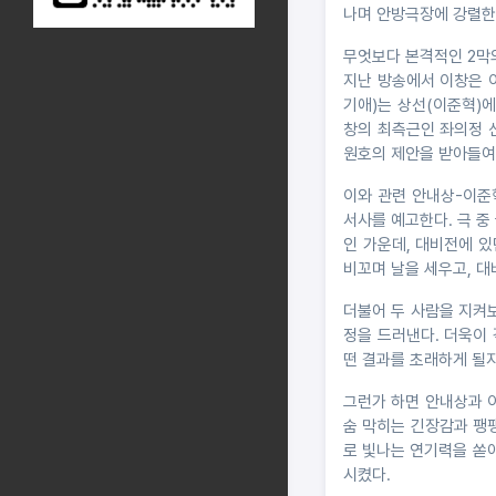
나며 안방극장에 강렬한
무엇보다 본격적인 2막의
지난 방송에서 이창은 
기애)는 상선(이준혁)
창의 최측근인 좌의정 
원호의 제안을 받아들여
이와 관련 안내상-이준
서사를 예고한다. 극 중
인 가운데, 대비전에 
비꼬며 날을 세우고, 대
더불어 두 사람을 지켜
정을 드러낸다. 더욱이
떤 결과를 초래하게 될
그런가 하면 안내상과 이
숨 막히는 긴장감과 팽
로 빛나는 연기력을 쏟
시켰다.