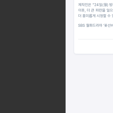
제작진은 “24일(월) 
이후, 더 큰 파란을 일
더 흥미롭게 시청할 수 
SBS 월화드라마 ‘꽃선비