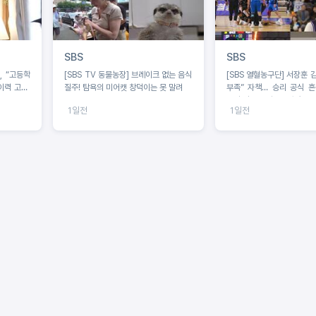
SBS
SBS
, “고등학
[SBS TV 동물농장] 브레이크 없는 음식
[SBS 열혈농구단] 서장훈 
이력 고백!
질주! 탐욕의 미어캣 창덕이는 못 말려
부족” 자책… 승리 공식 
?!
부상 딛고 돌아온 오승훈!
1일전
1일전