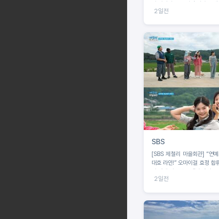
나 사이의 공포 앞집 여자는 왜
2일전
노렸나
SBS
[SBS 제철리 마을회관] “연
대호 라인!” 오마이걸 효정 합류
의 짠내 나는 초등팬심 잡기 도
2일전