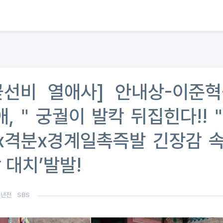
 꽃선비 열애사] 안내상-이준혁
애,＂궁궐이 발칵 뒤집힌다!!
x격분x경계일촉즉발 긴장감 속
 대치’발발!
3년전
SBS