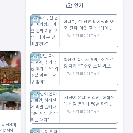
인기
하리수, 전 남편 미키정과 이
혼 진짜 이유 고백 "아이 못
낳아 미안했다"
16시간전
메디먼트뉴스
황정민 폭로자 A씨, 추가 주
장 제기 "고수위 소설 써보라
요구 받아"
17시간전
메디먼트뉴스
'사랑이 온다' 안희연, 하석진
에 비밀 들키나 "8년 만의 숨
막히는 대치"
18시간전
메디먼트뉴스
그날 이야기]
다 한 이야기