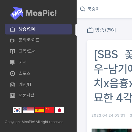
MoaPic!
방송/연예
방송/연예
문화/라이프
[SBS
교육/도서
지역
우-남기
스포츠
치x음흉
게임/IT
묘한 4각
언론사별
2023.04.24 09:31
Copyright MoaPic! All right reserved.