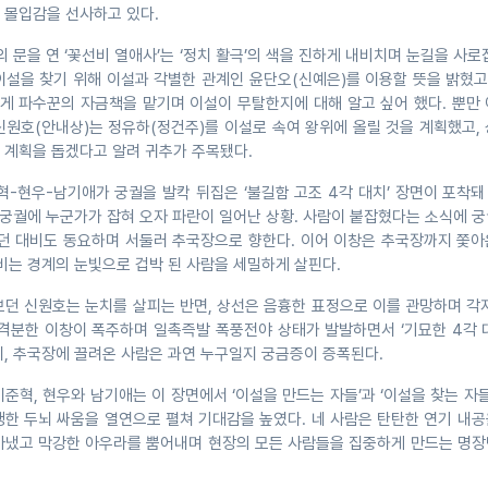
 몰입감을 선사하고 있다.
 문을 연 ‘꽃선비 열애사’는 ‘정치 활극’의 색을 진하게 내비치며 눈길을 사로
이설을 찾기 위해 이설과 각별한 관계인 윤단오(신예은)를 이용할 뜻을 밝혔고
에게 파수꾼의 자금책을 맡기며 이설이 무탈한지에 대해 알고 싶어 했다. 뿐만
신원호(안내상)는 정유하(정건주)를 이설로 속여 왕위에 올릴 것을 계획했고,
 계획을 돕겠다고 알려 귀추가 주목됐다.
혁-현우-남기애가 궁궐을 발칵 뒤집은 ‘불길함 고조 4각 대치’ 장면이 포착
 궁궐에 누군가가 잡혀 오자 파란이 일어난 상황. 사람이 붙잡혔다는 소식에 
있던 대비도 동요하며 서둘러 추국장으로 향한다. 이어 이창은 추국장까지 쫓아
비는 경계의 눈빛으로 겁박 된 사람을 세밀하게 살핀다.
보던 신원호는 눈치를 살피는 반면, 상선은 음흉한 표정으로 이를 관망하며 각
 격분한 이창이 폭주하며 일촉즉발 폭풍전야 상태가 발발하면서 ‘기묘한 4각 
지, 추국장에 끌려온 사람은 과연 누구일지 궁금증이 증폭된다.
준혁, 현우와 남기애는 이 장면에서 ‘이설을 만드는 자들’과 ‘이설을 찾는 자들
팽한 두뇌 싸움을 열연으로 펼쳐 기대감을 높였다. 네 사람은 탄탄한 연기 내
아냈고 막강한 아우라를 뿜어내며 현장의 모든 사람들을 집중하게 만드는 명장