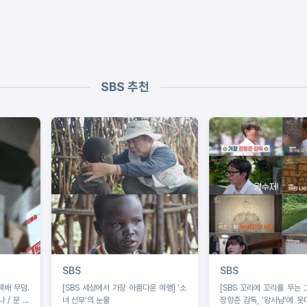
SBS 추천
SBS
SBS
택배 무덤.
[SBS 세상에서 가장 아름다운 여행] ‘소
[SBS 꼬리에 꼬리를 무는 
 / 문 하
녀 신부’의 눈물
장항준 감독, ‘왕사남’에 못