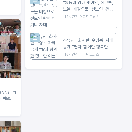
"쌍둥이 엄마 맞아?", 한그루,
률 ‘교양, 예
노을 배경으로 선보인 완벽
비키니 자태
18시간전
메디먼트뉴스
소유진, 화사한 수영복 자태
공개 "딸과 함께한 행복한 여
름"
16시간전
메디먼트뉴스
합숙 맞선] 김
“제 마음은 이
-1 러브라인