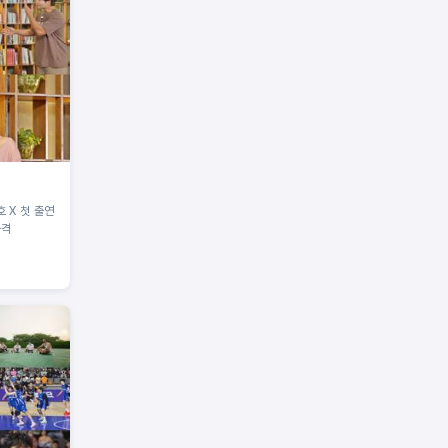
호 X 첫 출연
출격