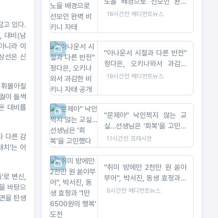
노을 배경으로 선보인 완벽
비키니 자태
18시간전
메디먼트뉴스
잡고 있다.
, 대비(남
 아니라 이
"아나운서 시절과 다른 반전"
 상선은 신
정다은, 오키나와서 과감한
비키니 자태 공개
18시간전
메디먼트뉴스
돼 휘몰아칠
궁궐이 들썩
온 대비를
"문제아" 낙인찍지 않는 교
실…선생님은 '회복'을 고민했
자 다른 감
다
11시간전
프레시안
대치’는 어
"취미 방에만 2천만 원 쏟아
’로 변신,
부어", 박서진, 동생 효정과 '1
공을 바탕으
만 6500원의 행복' 도전
6시간전
메디먼트뉴스
면을 탄생