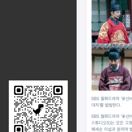
SBS 월화드라마 ‘꽃선
대치’를 발발한다.
SBS 월화드라마 ‘꽃선
스튜디오S)는 모든 고정
폐세손 이설과 얽히며 벌