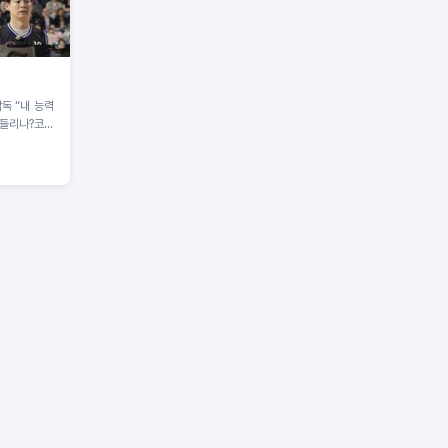
감독 “내 능력
흔들리나?코뼈