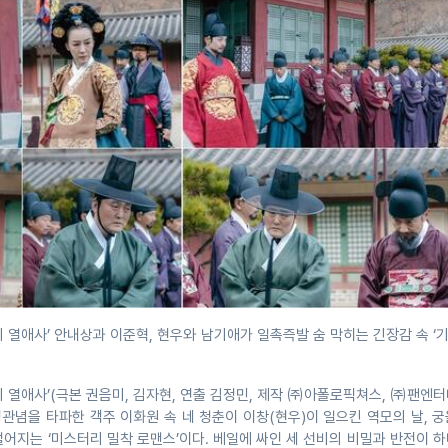
비 열애사’ 안내상과 이준혁, 현우와 남기애가 일촉즉발 숨 막히는 긴장감 속 ‘
비 열애사’(극본 권음미, 김자현, 연출 김정민, 제작 ㈜아폴로픽쳐스, ㈜팬엔
관념을 타파한 객주 이화원 속 네 청춘이 이창(현우)이 일으킨 역모의 날, 
어지는 ‘미스터리 밀착 로맨스’이다. 베일에 싸인 세 선비의 비밀과 반전이 