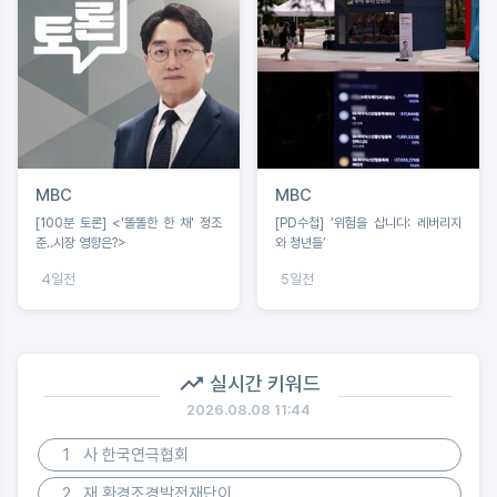
MBC
MBC
[100분 토론] <'똘똘한 한 채' 정조
[PD수첩] ‘위험을 삽니다: 레버리지
준‥시장 영향은?>
와 청년들’
4일전
5일전
실시간 키워드
2026.08.08 11:44
1
사 한국연극협회
2
재 환경조경발전재단이