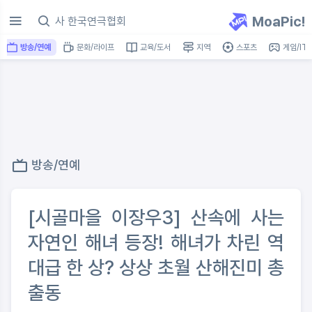
MoaPic!
방송/연예
문화/라이프
교육/도서
지역
스포츠
게임/IT
방송/연예
[시골마을 이장우3] 산속에 사는
자연인 해녀 등장! 해녀가 차린 역
대급 한 상? 상상 초월 산해진미 총
출동