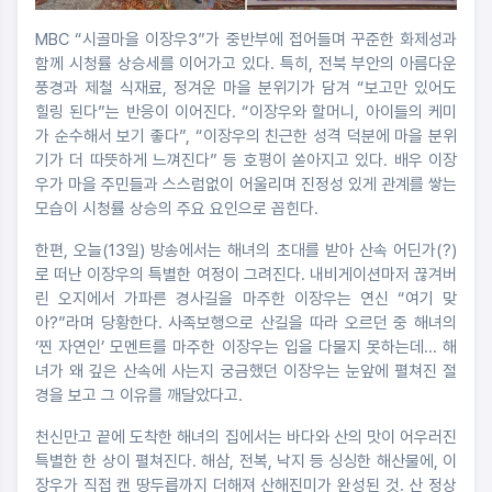
MBC “시골마을 이장우3”가 중반부에 접어들며 꾸준한 화제성과
함께 시청률 상승세를 이어가고 있다. 특히, 전북 부안의 아름다운
풍경과 제철 식재료, 정겨운 마을 분위기가 담겨 “보고만 있어도
힐링 된다”는 반응이 이어진다. “이장우와 할머니, 아이들의 케미
가 순수해서 보기 좋다”, “이장우의 친근한 성격 덕분에 마을 분위
기가 더 따뜻하게 느껴진다” 등 호평이 쏟아지고 있다. 배우 이장
우가 마을 주민들과 스스럼없이 어울리며 진정성 있게 관계를 쌓는
모습이 시청률 상승의 주요 요인으로 꼽힌다.
한편, 오늘(13일) 방송에서는 해녀의 초대를 받아 산속 어딘가(?)
로 떠난 이장우의 특별한 여정이 그려진다. 내비게이션마저 끊겨버
린 오지에서 가파른 경사길을 마주한 이장우는 연신 “여기 맞
아?”라며 당황한다. 사족보행으로 산길을 따라 오르던 중 해녀의
‘찐 자연인’ 모멘트를 마주한 이장우는 입을 다물지 못하는데... 해
녀가 왜 깊은 산속에 사는지 궁금했던 이장우는 눈앞에 펼쳐진 절
경을 보고 그 이유를 깨달았다고.
천신만고 끝에 도착한 해녀의 집에서는 바다와 산의 맛이 어우러진
특별한 한 상이 펼쳐진다. 해삼, 전복, 낙지 등 싱싱한 해산물에, 이
장우가 직접 캔 땅두릅까지 더해져 산해진미가 완성된 것. 산 정상