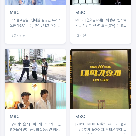
MBC
MBC
[쇼! 음악중심] 앤더블 김규빈·투어스
MBC [실화탐사대] ‘의정부 일가족
도훈 ‘음중’ 막방, 1년 5개월 여정 마
사망 사건의 진실’ 오늘(6일) 밤 9시
무리
방송
23시간전
2일전
MBC
MBC
[구해줘! 홈즈] '뼈우재' 주우재 3일
[2026 MBC 대학가요제] 더 젊고
앓아눕게 만든 공포의 운동세권 임장!
트렌디하게 돌아온다! 펜타곤 후이 음
악감독 발탁, 오는 8월 16일까지 참