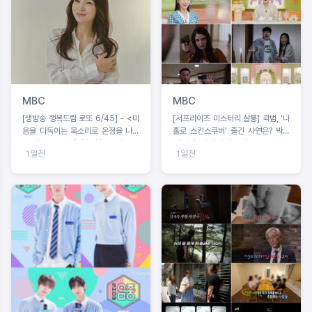
MBC
MBC
[생방송 행복드림 로또 6/45] - <마
[서프라이즈 미스터리 살롱] 곽범, ‘나
음을 다독이는 목소리로 온정을 나누
홀로 스킨스쿠버’ 즐긴 사연은? 박소
는 가수 왁스 ‘생방송 행복드림 로또
영 아나 “절대 이해 못해!”
1일전
1일전
6/45’ 황금손 출연>