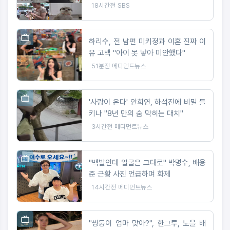
려
18시간전
SBS
하리수, 전 남편 미키정과 이혼 진짜 이
유 고백 "아이 못 낳아 미안했다"
51분전
메디먼트뉴스
'사랑이 온다' 안희연, 하석진에 비밀 들
키나 "8년 만의 숨 막히는 대치"
3시간전
메디먼트뉴스
"백발인데 얼굴은 그대로" 박명수, 배용
준 근황 사진 언급하며 화제
14시간전
메디먼트뉴스
"쌍둥이 엄마 맞아?", 한그루, 노을 배