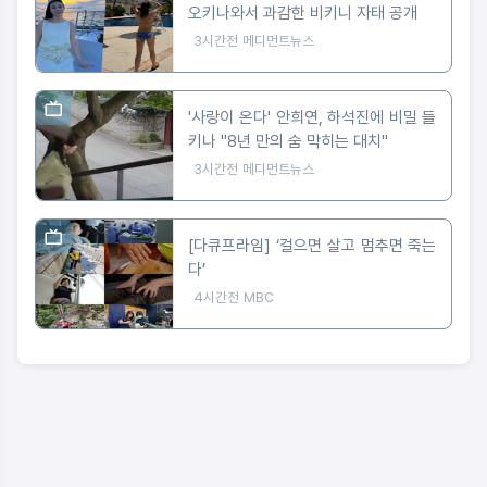
오키나와서 과감한 비키니 자태 공개
3시간전
메디먼트뉴스
'사랑이 온다' 안희연, 하석진에 비밀 들
키나 "8년 만의 숨 막히는 대치"
3시간전
메디먼트뉴스
[다큐프라임] ‘걸으면 살고 멈추면 죽는
다’
4시간전
MBC