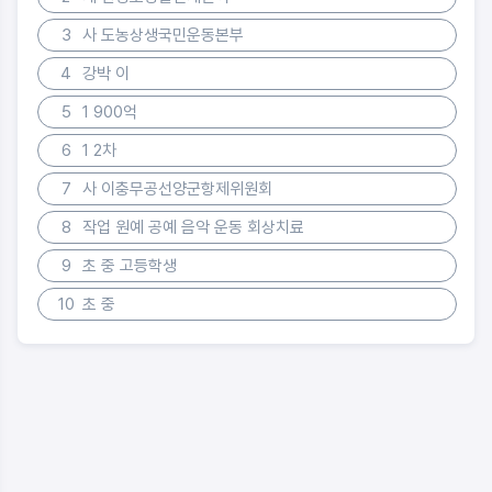
3
사 도농상생국민운동본부
4
강박 이
5
1 900억
6
1 2차
7
사 이충무공선양군항제위원회
8
작업 원예 공예 음악 운동 회상치료
9
초 중 고등학생
10
초 중