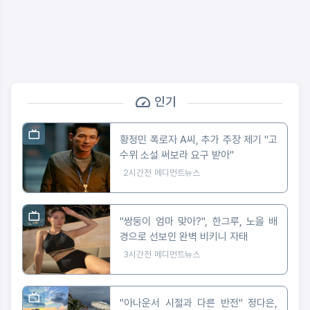
인기
황정민 폭로자 A씨, 추가 주장 제기 "고
수위 소설 써보라 요구 받아"
2시간전
메디먼트뉴스
"쌍둥이 엄마 맞아?", 한그루, 노을 배
경으로 선보인 완벽 비키니 자태
3시간전
메디먼트뉴스
"아나운서 시절과 다른 반전" 정다은,