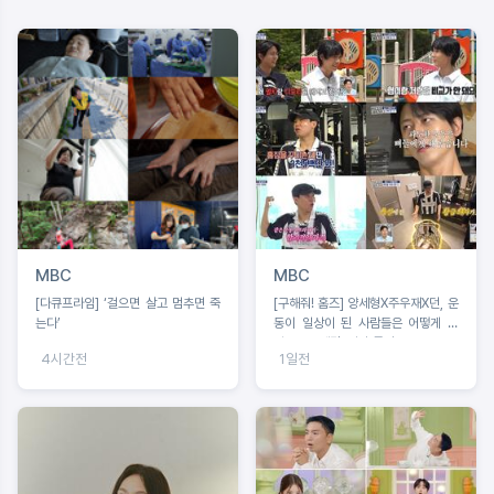
MBC
MBC
[다큐프라임] ‘걸으면 살고 멈추면 죽
[구해줘! 홈즈] 양세형X주우재X던, 운
는다’
동이 일상이 된 사람들은 어떻게 살
까? '운동세권' 임장 특집!
4시간전
1일전