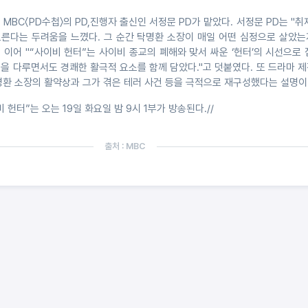
MBC〈PD수첩〉의 PD,진행자 출신인 서정문 PD가 맡았다. 서정문 PD는 "취
른다는 두려움을 느꼈다. 그 순간 탁명환 소장이 매일 어떤 심정으로 살았는
. 이어 "“사이비 헌터”는 사이비 종교의 폐해와 맞서 싸운 ‘헌터’의 시선으로
건을 다루면서도 경쾌한 활극적 요소를 함께 담았다."고 덧붙였다. 또 드라마 
명환 소장의 활약상과 그가 겪은 테러 사건 등을 극적으로 재구성했다는 설명이
 헌터”는 오는 19일 화요일 밤 9시 1부가 방송된다.//
출처 : MBC