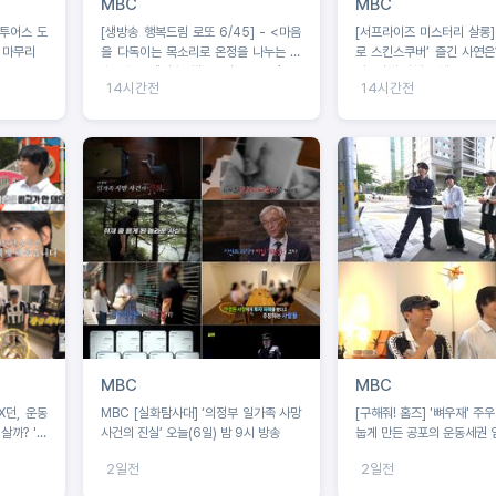
MBC
MBC
·투어스 도
[생방송 행복드림 로또 6/45] - <마음
[서프라이즈 미스터리 살롱] 
정 마무리
을 다독이는 목소리로 온정을 나누는 가
로 스킨스쿠버’ 즐긴 사연은
수 왁스 ‘생방송 행복드림 로또 6/45’
나 “절대 이해 못해!”
14시간전
14시간전
황금손 출연>
MBC
MBC
MBC [실화탐사대] ‘의정부 일가족 사망
[구해줘! 홈즈] '뼈우재' 주우재 3일 앓아
살까? '운
사건의 진실’ 오늘(6일) 밤 9시 방송
눕게 만든 공포의 운동세권 
2일전
2일전