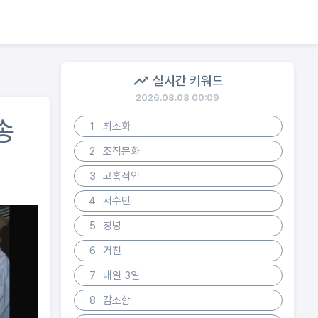
실시간 키워드
2026.08.08 00:09
송
1
최소화
2
조직문화
3
고혹적인
4
서수민
5
창녕
6
거친
7
내일 3일
8
감소함