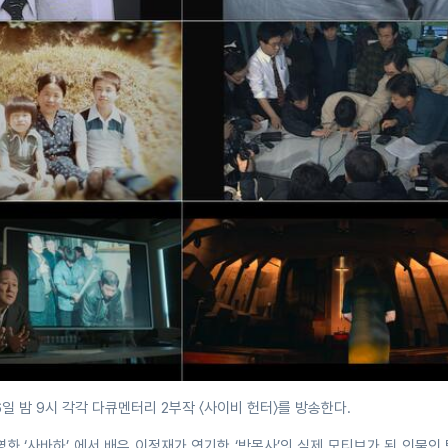
6일 밤 9시 각각 다큐멘터리 2부작 〈사이비 헌터〉를 방송한다.
영화 ‘사바하’ 에서 배우 이정재가 연기한 ‘박목사’의 실제 모티브가 된 인물인