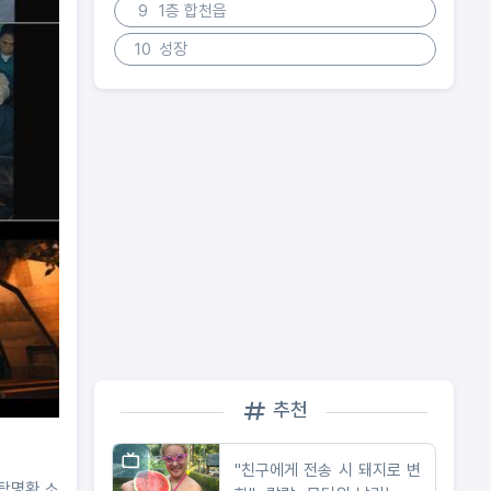
9
1층 합천읍
10
성장
추천
"친구에게 전송 시 돼지로 변
 탁명환 소