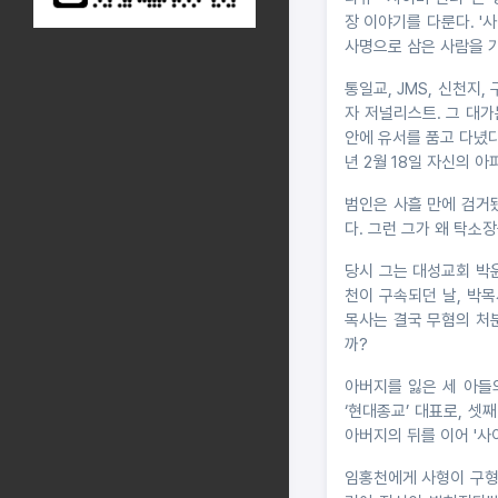
장 이야기를 다룬다. '
사명으로 삼은 사람을 
통일교, JMS, 신천지
자 저널리스트. 그 대가
안에 유서를 품고 다녔다
년 2월 18일 자신의 아
범인은 사흘 만에 검거
다. 그런 그가 왜 탁소
당시 그는 대성교회 박
천이 구속되던 날, 박
목사는 결국 무혐의 처분
까?
아버지를 잃은 세 아들
‘현대종교’ 대표로, 셋
아버지의 뒤를 이어 '사
임홍천에게 사형이 구형됐