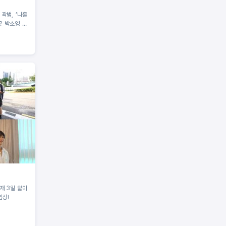
곽범, ‘나홀
? 박소영 아
임장!