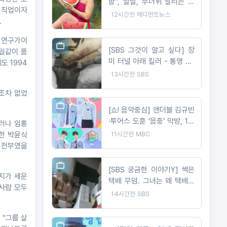
함", 랄랄, 무더위 날리는 현
을 직업이자
실 수영복 자태 공개
12시간전
메디먼트뉴스
.
교 연구가이
[SBS 그것이 알고 싶다] 장
매일같이 품
미 터널 아래 킬러 - 통영 60
도 1994
대 여성 살인 사건
13시간전
SBS
조차 없었
[쇼! 음악중심] 앤더블 김규빈
·투어스 도훈 ‘음중’ 막방, 1년
러나 임홍
5개월 여정 마무리
11시간전
MBC
한 박윤식
이 전부였을
[SBS 궁금한 이야기Y] 썩은
지가 세운
택배 무덤. 그녀는 왜 택배를
 사람 모두
계속 주문하나 / 문 하나 사이
14시간전
SBS
의 공포 앞집 여자는 왜 우리
집을 노렸나
 "그를 살