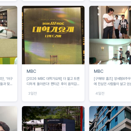
MBC
MBC
[2026 MBC 대학가요제] 더 젊고 트렌
[구해줘! 홈즈] 양세형X주우재X던, 운동
생들과 맞대
디하게 돌아온다! 펜타곤 후이 음악감독
에 진심인 사람들이 살고 있는
발탁, 오는 8월 16일까지 참가 신청
임장!
3일전
4일전