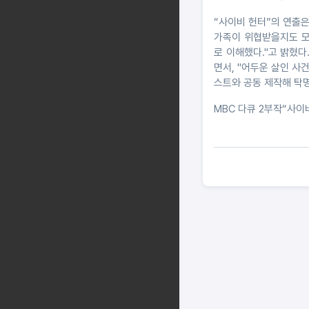
“사이비 헌터”의 연출은 
가족이 위협받을지도 모
로 이해했다."고 밝혔다
면서, "어두운 살인 사
스트와 공동 제작해 탁
MBC 다큐 2부작“사이비