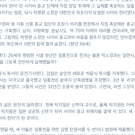
사이비 헌터' 란 사이비 종교 단체에 직접 잠입 취재해 그 실체를 폭로하는 일
가리키는 말로, 당시 탁명환 소장은 대한민국 최초이자 유일한 사이비 헌터였다
, 구원파 등 각종 신흥 종교 집단의 초창기 비리를 현장에서 직접 폭로해온 종
는 가혹했다. 납치. 차량폭발. 암살시도. 약 70여 차례의 테러를 견뎌내며, 
. 그럼에도 탁명환 소장은 사이비 종교와의 싸움을 멈추지 않았지만, 안타깝게
파트 복도에서 괴한의 칼에 찔려 숨졌다. (향년 56세)
됐다. 26세의 평범한 시골 청년인 임홍천으로 전과는 물론 탁소장과는 일면식
장을 그토록 잔인하게 살해했을까?
윤식 목사의 운전기사였다. 검찰은 살인의 배후로 박윤식 목사를 지목했다. 그
목사는 미국으로 출국했고 임홍천은 끝까지 단독범행을 주장했다. 3년 후 귀국
을 받았다. 그렇게 사건은 32년간 조용히 묻혀 있었다. 그런데, 과연 그것
의 삶은 완전히 달라졌다. 첫째 탁지일은 신학대 교수로, 둘째 탁지원은 아버
째 탁지웅은 일본 성공회 신부가 되어 사이비 종교 피해자들 곁에 서 있다. 세
이비 헌터'가 된 것이다.
을 때, 세 아들은 임홍천을 위한 감형 탄원서를 두 번이나 법원에 제출했다.