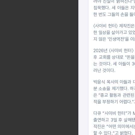
려야 진실이 밝혀진다"
침묵했다. 세 아들은 
한 번도 그들의 손을 들
〈사이비 헌터〉 제작진은
한 일상을 살아가고 있었
지 않은 '인생역전'을 
2026년 〈사이비 헌터
후 교회를 상대로 "돈
는 것이다. 세 아들이 
러난 것이다.
박윤식 목사의 아들과 
분 소송을 제기했다. 하
은 "종교 활동과 관련된
적을 부정하기 어렵다."
다큐 “사이비 헌터”가 
출연하고 3일 후 살해됐
작진은 “어떤 의미에서는
할 수 있다.“고 밝혔다.