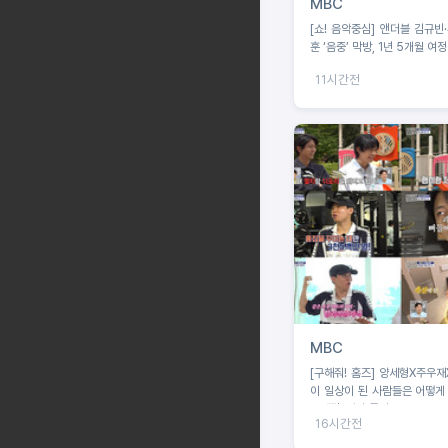
MBC
[쇼! 음악중심] 앤더블 김규빈
훈 ‘음중’ 막방, 1년 5개월 여
11시간전
MBC
[구해줘! 홈즈] 양세형X주우재X던, 운동
이 일상이 된 사람들은 어떻게 
동세권' 임장 특집!
16시간전