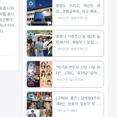
환경도 지키고, 예산도 절
재 중 나와
감...광명교육청, 학교 폐목재
지를 몸으
무상위탁처리 지원
19시간전
광명지역신문
 접근했다”
제작사 키이
다.
광명시 기후주간 & 제2회 놀
탄페스타, 체험부스 모집…10
월 24일 개최
18시간전
광명지역신문
"박지훈·변우석 신인 시절 본
다", JTBC, '꽃파당'·'날아올
라라 나비' 잇따라 편성
9시간전
메디먼트뉴스
[구해줘! 홈즈] 양세형X주우
재X던, 운동이 일상이 된 사
람들은 어떻게 살까? '운동세
16시간전
MBC
권' 임장 특집!