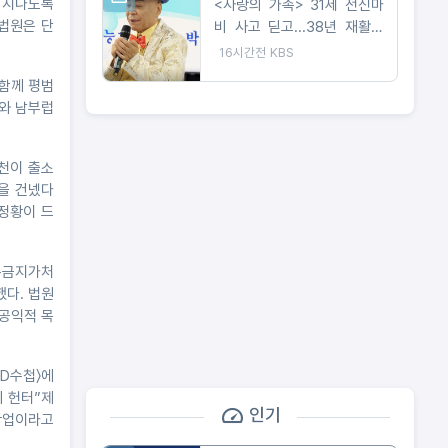
 지나도록
<사랑의 가족> 31세 전신마
 법원은 단
비 사고 딛고...38년 재활이
빚어낸 트로트 가수의 꿈
16시간전
KBS
 함께 평범
나와 남부럽
홍천이 출소
돈을 건넸다
 정황이 드
방송금지가처
했다. 법원
"공익적 목
PD수첩〉에
비 헌터”제
인기
 작업이라고