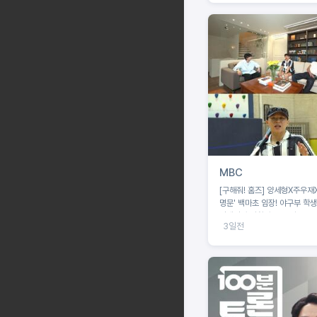
MBC
[구해줘! 홈즈] 양세형X주우재X던, '야구
명문' 백마초 임장! 야구부 학
결에서 승리할 수 있을까?
3일전