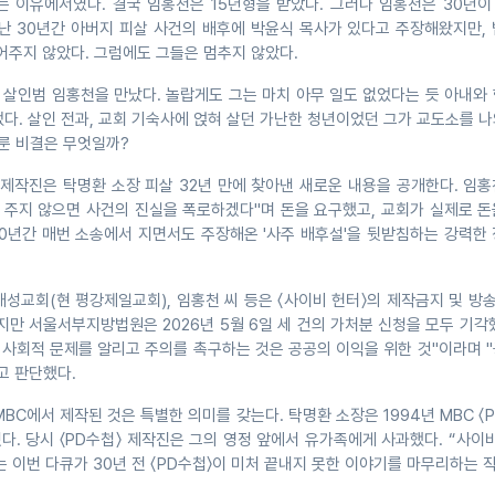
는 이유에서였다. 결국 임홍천은 15년형을 받았다. 그러나 임홍천은 30년이
지난 30년간 아버지 피살 사건의 배후에 박윤식 목사가 있다고 주장해왔지만,
어주지 않았다. 그럼에도 그들은 멈추지 않았다.
 살인범 임홍천을 만났다. 놀랍게도 그는 마치 아무 일도 없었다는 듯 아내와
다. 살인 전과, 교회 기숙사에 얹혀 살던 가난한 청년이었던 그가 교도소를 
이룬 비결은 무엇일까?
〉 제작진은 탁명환 소장 피살 32년 만에 찾아낸 새로운 내용을 공개한다. 임
을 주지 않으면 사건의 진실을 폭로하겠다"며 돈을 요구했고, 교회가 실제로 
30년간 매번 소송에서 지면서도 주장해온 '사주 배후설'을 뒷받침하는 강력한
대성교회(현 평강제일교회), 임홍천 씨 등은 〈사이비 헌터〉의 제작금지 및 
지만 서울서부지방법원은 2026년 5월 6일 세 건의 가처분 신청을 모두 기각
 사회적 문제를 알리고 주의를 촉구하는 것은 공공의 이익을 위한 것"이라며 
고 판단했다.
MBC에서 제작된 것은 특별한 의미를 갖는다. 탁명환 소장은 1994년 MBC 〈
다. 당시 〈PD수첩〉 제작진은 그의 영정 앞에서 유가족에게 사과했다. “사이
 이번 다큐가 30년 전 〈PD수첩〉이 미처 끝내지 못한 이야기를 마무리하는