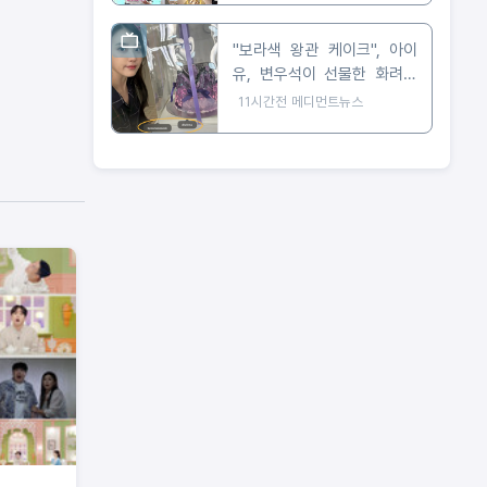
"보라색 왕관 케이크", 아이
유, 변우석이 선물한 화려한
생일 케이크 인증
11시간전
메디먼트뉴스