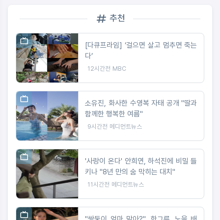
추천
[다큐프라임] ‘걸으면 살고 멈추면 죽는
다’
12시간전
MBC
소유진, 화사한 수영복 자태 공개 "딸과
함께한 행복한 여름"
9시간전
메디먼트뉴스
'사랑이 온다' 안희연, 하석진에 비밀 들
키나 "8년 만의 숨 막히는 대치"
11시간전
메디먼트뉴스
"쌍둥이 엄마 맞아?", 한그루, 노을 배