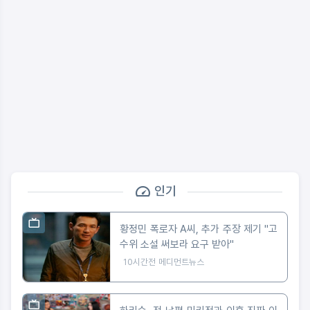
인기
황정민 폭로자 A씨, 추가 주장 제기 "고
수위 소설 써보라 요구 받아"
10시간전
메디먼트뉴스