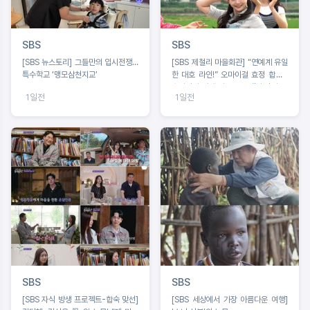
SBS
SBS
[SBS 뉴스토리] 그들만의 입시전쟁…
[SBS 제철리 마을회관] “연예계 유일
특수학교 ‘맹모삼천지교’
한 대호 라인!” 오마이걸 효정 합류 /
송가인의 짠내 나는 초등팬심 잡기 도
1일전
1일전
전
SBS
SBS
[SBS 자식 방생 프로젝트-합숙 맞선]
[SBS 세상에서 가장 아름다운 여행]