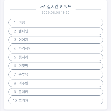
실시간 키워드
2026.08.08 19:50
1
여름
2
캠페인
3
이어지
4
파격적인
5
뒷자리
6
거짓말
7
승부욕
8
이주빈
9
돌이켜
10
흐려져