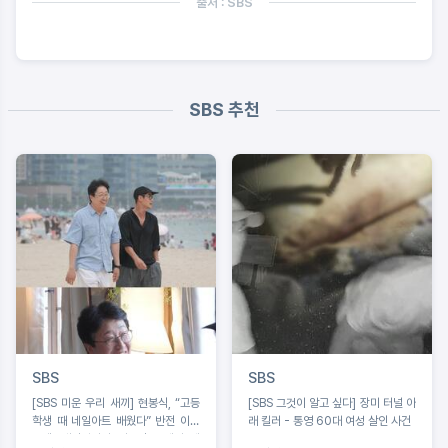
출처 : SBS
SBS 추천
SBS
SBS
[SBS 미운 우리 새끼] 현봉식, “고등
[SBS 그것이 알고 싶다] 장미 터널 아
학생 때 네일아트 배웠다” 반전 이력
래 킬러 - 통영 60대 여성 살인 사건
고백! 배정남마저 사로잡은 네일 케