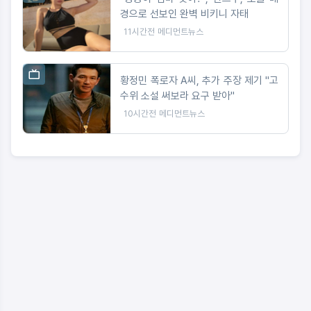
경으로 선보인 완벽 비키니 자태
11시간전
메디먼트뉴스
황정민 폭로자 A씨, 추가 주장 제기 "고
수위 소설 써보라 요구 받아"
10시간전
메디먼트뉴스