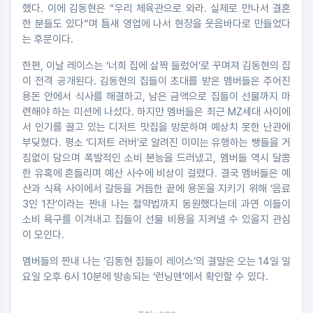
했다. 이에 김동현은 “우리 체육관으로 와라. 실제로 만나서 결혼
한 분들도 있다”며 틈새 영업에 나서 현장을 웃음바다로 만들었다
는 후문이다.
한편, 이날 레이스는 ‘너희 집에 살짝 들렀어’로 꾸며져 김동현의 집
이 전격 공개된다. 김동현의 집들이 초대를 받은 멤버들은 주어진
용돈 안에서 식사를 해결하고, 남은 금액으로 집들이 선물까지 마
련해야 하는 미션에 나섰다. 하지만 멤버들은 최근 MZ세대 사이에
서 인기를 끌고 있는 디저트 맛집을 방문하며 예상치 못한 난관에
부딪혔다. 평소 ‘디저트 러버’로 알려진 미미는 유행하는 빵들을 거
침없이 담으며 폭발적인 소비 본능을 드러냈고, 멤버들 역시 달콤
한 유혹에 흔들리며 예산 사수에 비상이 걸렸다. 결국 멤버들은 예
산과 식욕 사이에서 갈등을 거듭한 끝에 용돈을 지키기 위해 ‘음료
3인 1잔’이라는 짠내 나는 절약법까지 동원했다는데 과연 이들이
소비 욕구를 이겨내고 집들이 선물 비용을 지켜낼 수 있을지 관심
이 모인다.
멤버들의 짠내 나는 ‘김동현 집들이 레이스’의 결말은 오는 14일 일
요일 오후 6시 10분에 방송되는 ‘런닝맨’에서 확인할 수 있다.