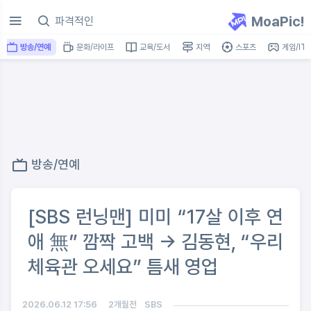
MoaPic!
방송/연예
문화/라이프
교육/도서
지역
스포츠
게임/IT
방송/연예
[SBS 런닝맨] 미미 “17살 이후 연
애 無” 깜짝 고백 -> 김동현, “우리
체육관 오세요” 틈새 영업
2026.06.12 17:56
2개월전
SBS