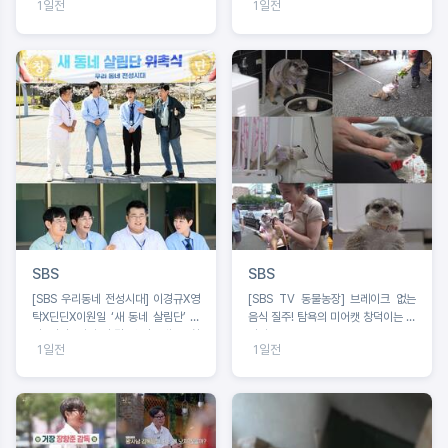
1일전
1일전
어?!
SBS
SBS
[SBS 우리동네 전성시대] 이경규X영
[SBS TV 동물농장] 브레이크 없는
탁X딘딘X이원일 ‘새 동네 살림단’ 출
음식 질주! 탐욕의 미어캣 창덕이는 못
범. 딘딘 “이거 안 될 것 같은데요” 촬
말려
1일전
1일전
영 첫날 포기 선언