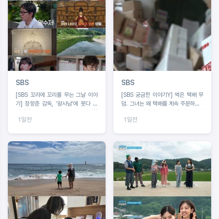
SBS
SBS
[SBS 꼬리에 꼬리를 무는 그날 이야
[SBS 궁금한 이야기Y] 썩은 택배 무
기] 장항준 감독, ‘왕사남’에 못다 한
덤. 그녀는 왜 택배를 계속 주문하나 /
이야기 ‘꼬꼬무’로 정리! 2049 시청
문 하나 사이의 공포 앞집 여자는 왜
1일전
1일전
률 ‘교양, 예능’ 동시간대 1위!
우리 집을 노렸나