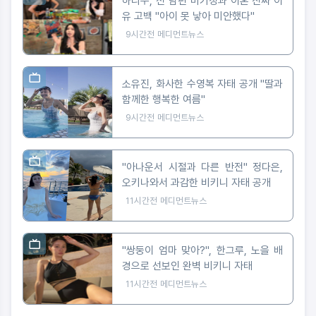
하리수, 전 남편 미키정과 이혼 진짜 이
유 고백 "아이 못 낳아 미안했다"
9시간전
메디먼트뉴스
소유진, 화사한 수영복 자태 공개 "딸과
함께한 행복한 여름"
9시간전
메디먼트뉴스
"아나운서 시절과 다른 반전" 정다은,
오키나와서 과감한 비키니 자태 공개
11시간전
메디먼트뉴스
"쌍둥이 엄마 맞아?", 한그루, 노을 배
경으로 선보인 완벽 비키니 자태
11시간전
메디먼트뉴스