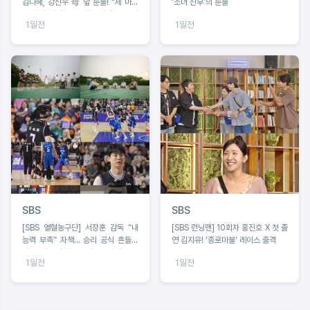
김다혜, 강신우 母 앞 눈물! “제 마음
‘소녀 신부’의 눈물
은 이미 정리 완료” 최종선택 D-1 러
1일전
1일전
브라인 예측불가!
SBS
SBS
[SBS 열혈농구단] 서장훈 감독 “내
[SBS 런닝맨] 10회차 홍진호 X 첫 출
능력 부족” 자책… 승리 공식 흔들리
연 김지유! '종로마불' 레이스 출격
나?코뼈 부상 딛고 돌아온 오승훈!
1일전
1일전