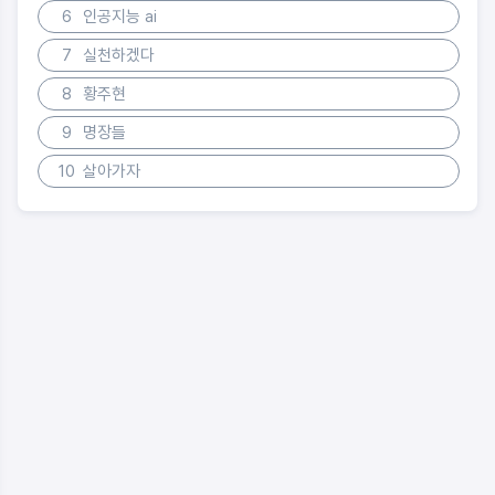
6
인공지능 ai
7
실천하겠다
8
황주현
9
명장들
10
살아가자