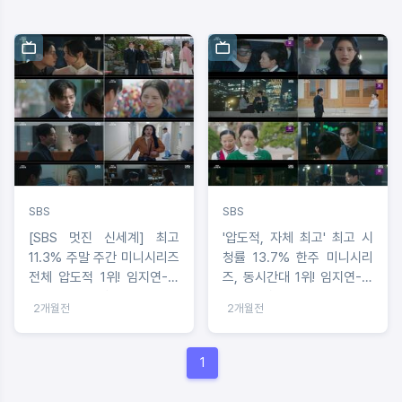
SBS
SBS
[SBS 멋진 신세계] 최고
'압도적, 자체 최고' 최고 시
11.3% 주말 주간 미니시리즈
청률 13.7% 한주 미니시리
전체 압도적 1위! 임지연-허
즈, 동시간대 1위! 임지연-허
남준, 시공초월 로맨스 폭풍
남준 숙명 로맨스 START!
2개월전
2개월전
전개 휘몰아쳤다!
1