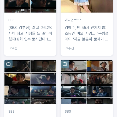
SBS
메디먼트뉴스
[SBS 김부장] 최고 26.2%
김혜수, 만 55세 믿기지 않는
자체 최고 시청률 또 갈아치
초동안 미모 자랑… "쿠팡플
웠다! 8회 연속 동시간대 1위!
레이 '지금 불륜이 문제가 아
매회 ‘2026년 미니시리즈 최
닙니다' 홍보 속 미니스커트
2주전
3주전
고 시청률’ 새로 쓰는 중!
착장 눈길"
SBS
SBS