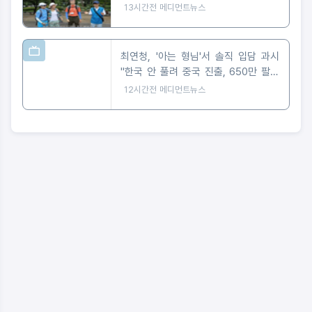
13시간전
메디먼트뉴스
최연청, '아는 형님'서 솔직 입담 과시
"한국 안 풀려 중국 진출, 650만 팔로
워 대박"
12시간전
메디먼트뉴스