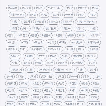
#김부장
#리응령
#요원
#금토드라마
#임무
#성한수
#민지
#특수임무국
#인물
#모습
#과거
#주어진
#성공
#돌연
#알린
#도착
#분노했
#들어오
#올라탄
#주강찬(주상욱)
#등장
#제시
#만난
#앉아있던
#정상아
#김혜수
#사진
#공개
#작품
#출연
#불륜이
#문제
#배우
#나이
#드라마
#아닙니
#21일
#하늘색
#신작
#31일
#사랑받아
#어깨동무
#훈훈
#미모
#감각적인
#쿠팡플레이
#근황
#예정
#김지훈
#휴대폰
#공작원
#압수
#찾기
#사실
#박강성
#단순히
#사상
#은행
#북측
#나선
#총동원
#연행됐던
#도주
#확보하기
#머리
#박진철이
#정상아(손나은)
#절박
#일상
#아빠
#액션
#평범
#유니버스
#학교
#부성애
#안경
#2회
#불려간
#각성
#오랜
#주혜리
#순간
#감정
#방송
#현실
#밤새
#돌아오
#발견
#쓸쓸
#퇴근길
#서리
#세계
#위협
#상대
#용역
#마음
#장식
#선물
#주변
#달수
#약속
#확인
#승계
#정식
#10화
#공식
#후회
#소소
#할아버지