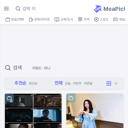
MoaPic!
방송/연예
문화/라이프
교육/도서
지역
스포츠
게임/I
검색
키워드 : 미니
추천순
전체
최신순
오늘
이번주
이번달