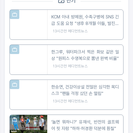
인기
KCM 아내 방예원, 수족구병에 SNS 긴
급 도움 요청 "생후 8개월 아들, 발진에
마음 아파"
13시간전
메디먼트뉴스
한그루, 워터파크서 찍은 화보 같은 일
상 "원피스 수영복으로 뽐낸 완벽 비율"
13시간전
메디먼트뉴스
한승연, 건강이상설 전말은 심각한 목디
스크 "팬들 걱정 샀던 손 떨림"
13시간전
메디먼트뉴스
'놀면 뭐하니?' 유재석, 반전의 골프웨
어 핏 자랑 "하하·허경환 덕분에 훤칠"