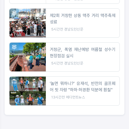
제2회 거창한 상동 맥주 거리 맥주축제
성료
5시간전
경남도민신문
거창군, 폭염 재난예방 여름철 성수기
현장점검 실시
5시간전
경남도민신문
'놀면 뭐하니?' 유재석, 반전의 골프웨
어 핏 자랑 "하하·허경환 덕분에 훤칠"
13시간전
메디먼트뉴스