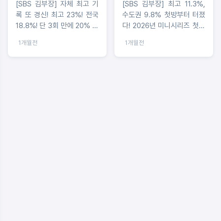
[SBS 김부장] 자체 최고 기
[SBS 김부장] 최고 11.3%,
록 또 경신! 최고 23%! 전국
수도권 9.8% 첫방부터 터졌
18.8%! 단 3회 만에 20% 눈
다! 2026년 미니시리즈 첫방
앞...2026년 미니시리즈 시
시청률 1위 쾌거! 소지섭표
1개월전
1개월전
청률 1위 독보적 질주!
‘아빠 유니버스’ 제대로 통했
다!