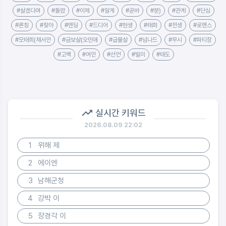
#살겠다며
#돌렸
#이제
#알게
#곧바
#분)
#관계
#단심
#론칭
#찾아
#엔딩
#드디어
#현생
#태희
#전생
#로맨스
#모태희(채서안
#금보살(오민애
#급물살
#넘나드
#무시
#파티장
#고백
#여인
#선언
#빌미
#태도
실시간 키워드
2026.08.09 22:02
1
위해 제
2
에이엔
3
남해군청
4
강박 이
5
장경각 이