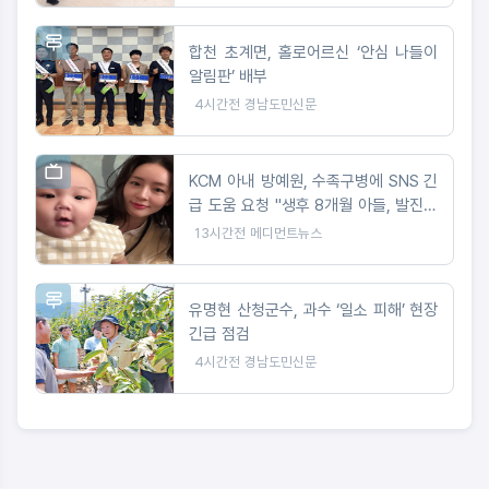
합천 초계면, 홀로어르신 ‘안심 나들이
알림판’ 배부
4시간전
경남도민신문
KCM 아내 방예원, 수족구병에 SNS 긴
급 도움 요청 "생후 8개월 아들, 발진에
마음 아파"
13시간전
메디먼트뉴스
유명현 산청군수, 과수 ‘일소 피해’ 현장
긴급 점검
4시간전
경남도민신문