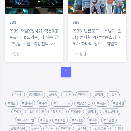
SBS
SBS
[SBS 재벌X형사2] 액션&공
[SBS 법륜로드 : 스님과 손
포&추리&느와르, 다 되는 장
님] 류지환 PD “법륜스님 자
르맛집 귀환! 기상천외 사건
체가 하나의 장르”…차별화된
파일 OPEN ‘4차 티저’ 전격
즉문즉설 로드 여행기 예고
6일전
3개월전
공개!
1
#사건
#재벌형사
#방송
#티저
#진이수
#향기
#특색
#해결
#펼쳐지
#차례
#하이라이트
#살인사건
#시즌2
#펼쳐질
#4차
#업그레이드
#펼쳐지며
#미술관
#공개
#재벌x형사
#에피소드별
#특별
#예측불
#스케일
#이수
#노홍철
#법륜스님
#스님
#손님'
#류지환
#손님
#법륜로드
#여행