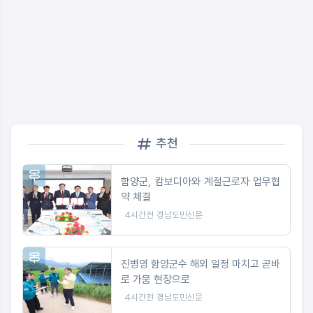
추천
함양군, 캄보디아와 계절근로자 업무협
약 체결
4시간전
경남도민신문
진병영 함양군수 해외 일정 마치고 곧바
로 가뭄 현장으로
4시간전
경남도민신문