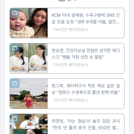
KCM 아내 방예원, 수족구병에 SNS 긴
급 도움 요청 "생후 8개월 아들, 발진에
마음 아파"
13시간전
메디먼트뉴스
한승연, 건강이상설 전말은 심각한 목디
스크 "팬들 걱정 샀던 손 떨림"
13시간전
메디먼트뉴스
한그루, 워터파크서 찍은 화보 같은 일
상 "원피스 수영복으로 뽐낸 완벽 비율"
12시간전
메디먼트뉴스
최연청, '아는 형님'서 솔직 입담 과시
"한국 안 풀려 중국 진출, 650만 팔로