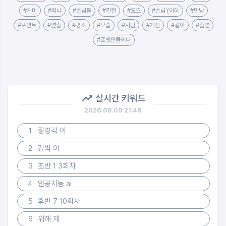
#케미
#떠나
#손님들
#관전
#모으
#손님'(이하
#만남
#포인트
#연출
#평소
#모습
#사람
#개성
#같아
#출연
#포맷만큼이나
실시간 키워드
2026.08.09 21:46
1
장경각 이
2
강박 이
3
초반 1 3회차
4
인공지능 ai
5
후반 7 10회차
6
위해 제