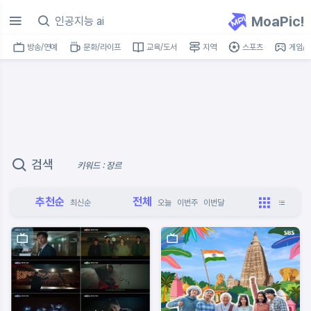
MoaPic!
방송/연예
문화/라이프
교육/도서
지역
스포츠
게임/I
검색
키워드 : 장르
추천순
전체
최신순
오늘
이번주
이번달