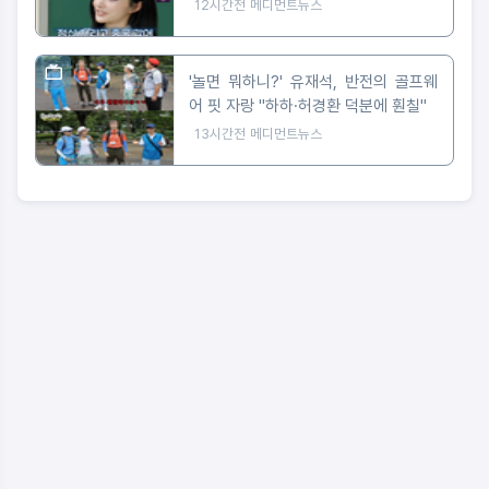
워 대박"
12시간전
메디먼트뉴스
'놀면 뭐하니?' 유재석, 반전의 골프웨
어 핏 자랑 "하하·허경환 덕분에 훤칠"
13시간전
메디먼트뉴스