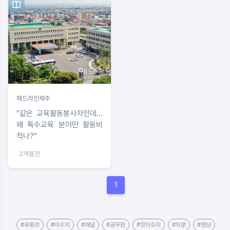
헤드라인제주
"같은 교육활동봉사자인데...
왜 특수교육 분야만 활동비
적나?"
2개월전
1
#유튜브
#이수지
#채널
#공무원
#핫이슈지
#차분
#영상