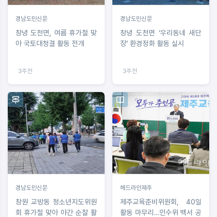
경남도민신문
경남도민신문
창녕 도천면, 여름 휴가철 맞
창녕 도천면 ‘우리동네 새단
아 국토대청결 활동 전개
장’ 환경정화 활동 실시
3주전
3주전
경남도민신문
헤드라인제주
창원 교방동 청소년지도위원
제주교육준비위원회, 40일
회 휴가철 맞아 야간 순찰 활
활동 마무리…인수위 백서 공