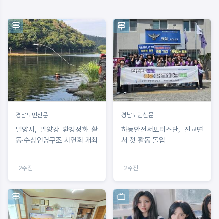
경남도민신문
경남도민신문
밀양시, 밀양강 환경정화 활
하동안전서포터즈단, 진교면
동·수상인명구조 시연회 개최
서 첫 활동 돌입
2주전
2주전