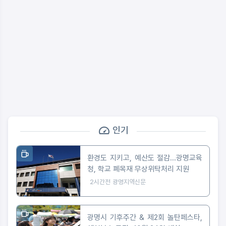
인기
환경도 지키고, 예산도 절감...광명교육
청, 학교 폐목재 무상위탁처리 지원
2시간전
광명지역신문
광명시 기후주간 & 제2회 놀탄페스타,