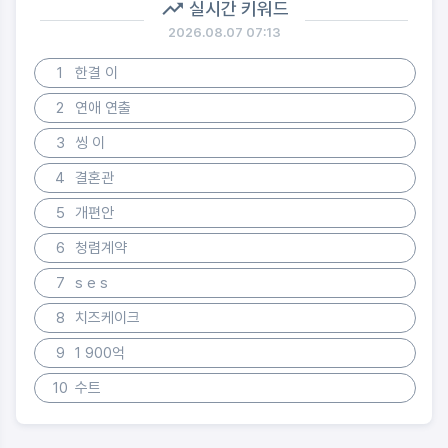
실시간 키워드
2026.08.07 07:13
1
한결 이
2
연애 연출
3
씽 이
4
결혼관
5
개편안
6
청렴계약
7
s e s
8
치즈케이크
9
1 900억
10
수트