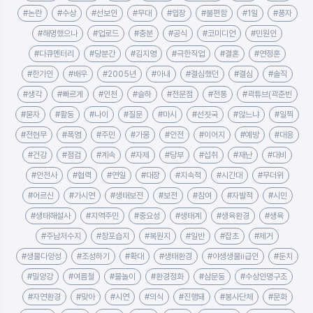
#논란
#수상
#선보인
#무대
#입장
#불편함
#1일
#풍자
#해명했으나
#업로드
#충분
#공식
#코미디언
#민원인
#다큐멘터리
#당분간
#김지영
#극한직업
#결혼
#연정훈
#한가인
#배우
#2005년
#아내
#결심했던
#결심
#솔직
#생각
#빠르게
#인천
#슬하
#전문점
#전통
#곽튜브(곽준빈
#묻자
#활동
#나이
#질문
#마시
#선짓국
#않느냐
#일찍
#전현무
#폭염
#주민
#가뭄
#안전
#이어지
#예방
#대응
#건강
#점검
#계속
#자제
#당부
#섭취
#재난
#대비
#안전사
#협력
#연일
#대장
#지속적
#시간대
#무더위
#어르신
#가시연
#생태보전
#보전
#참여
#자발적
#시민
#생태해설사
#지역주민
#중요성
#생태계
#생육환경
#생육
#주남저수지
#창포습지
#복원지
#일반
#잡초
#제거
#생물다양성
#조성하기
#확대
#생태환경
#야생생물ⅱ급인
#둔치
#밀양강
#여름철
#물놀이
#환경정화
#삼문동
#수상인명구조
#자연환경
#맞아
#시연
#의식
#진행돼
#봉사단체
#문화