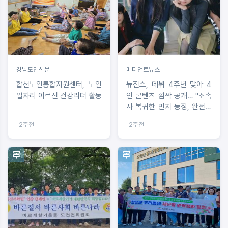
경남도민신문
메디먼트뉴스
합천노인통합지원센터, 노인
뉴진스, 데뷔 4주년 맞아 4
일자리 어르신 건강리더 활동
인 콘텐츠 깜짝 공개… "소속
사 복귀한 민지 등장, 완전체
활동 신호탄 쏘아 올리나"
2주전
2주전