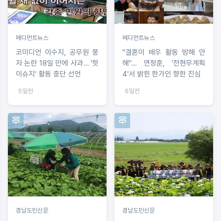
메디먼트뉴스
메디먼트뉴스
코미디언 이수지, 공무원 풍
"결혼이 배우 활동 방해 안
자 논란 18일 만에 사과… '핫
해"… 연정훈, '전현무계획
이슈지' 활동 중단 선언
4'서 밝힌 한가인 향한 진심
5일전
6일전
경남도민신문
경남도민신문