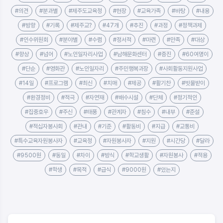
#의견
#분과별
#제주도교육청
#현장
#교육가족
#바탕
#내용
#방향
#기록
#제주교?
#47개
#추진
#과정
#정책과제
#인수위원회
#분야별
#수렴
#정서적
#마련
#만족
#대상
#향상
#넘어
#노인일자리사업
#남해문화센터
#증진
#60여명이
#단순
#영화관
#노인일자리
#주민행복과장
#사회활동지원사업
#14일
#프로그램
#최신
#치매
#제공
#활기찬
#빗물받이
#환경정비
#적극
#자연재
#배수시설
#단체
#정기적인
#집중호우
#주신
#태풍
#관계자
#침수
#내부
#준설
#적십자봉사회
#관내
#기준
#활동비
#지급
#교통비
#특수교육자원봉사자
#교육청
#자원봉사자
#지원
#시간당
#달라
#9500원
#동일
#차이
#방식
#학교생활
#자원봉사
#적용
#학생
#목적
#급식
#9000원
#있는지