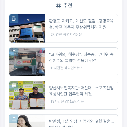
추천
환경도 지키고, 예산도 절감...광명교육
청, 학교 폐목재 무상위탁처리 지원
2시간전
광명지역신문
"고마워요, 혜수님", 최수종, 무더위 속
김혜수의 특별한 선물에 감격
11시간전
메디먼트뉴스
양산시노인복지관-마산대 스포츠산업
육성사업단 업무협약 체결
13시간전
경남도민신문
반민정, 1살 연상 사업가와 9월 결혼…