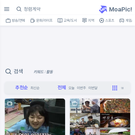
MoaPic!
방송/연예
문화/라이프
교육/도서
지역
스포츠
게임/I
검색
키워드 : 활동
추천순
전체
최신순
오늘
이번주
이번달