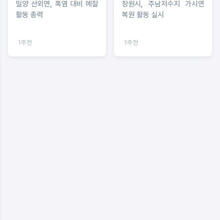
밀양 산외면, 폭염 대비 예찰
창원시, 주남저수지 가시연
활동 총력
복원 활동 실시
1주전
1주전