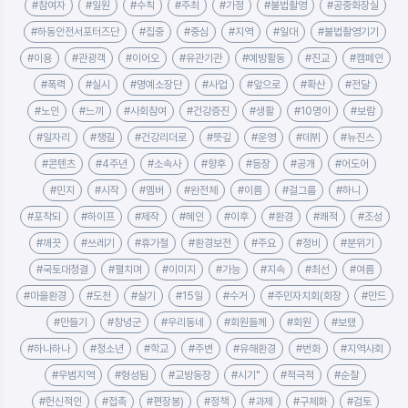
#참여자
#일원
#수칙
#주최
#가정
#불법촬영
#공중화장실
#하동안전서포터즈단
#집중
#중심
#지역
#일대
#불법촬영기기
#이용
#관광객
#이어오
#유관기관
#예방활동
#진교
#캠페인
#폭력
#실시
#명예소장단
#사업
#앞으로
#확산
#전달
#노인
#느끼
#사회참여
#건강증진
#생활
#10명이
#보람
#일자리
#챙길
#건강리더로
#뜻깊
#운영
#데뷔
#뉴진스
#콘텐츠
#4주년
#소속사
#향후
#등장
#공개
#어도어
#민지
#시작
#멤버
#완전체
#이름
#걸그룹
#하니
#포착되
#하이프
#제작
#혜인
#이후
#환경
#쾌적
#조성
#깨끗
#쓰레기
#휴가철
#환경보전
#주요
#정비
#분위기
#국토대청결
#펼치며
#이미지
#가능
#지속
#최선
#여름
#마을환경
#도천
#살기
#15일
#수거
#주민자치회(회장
#만드
#만들기
#창녕군
#우리동네
#회원들께
#회원
#보탰
#하나하나
#청소년
#학교
#주변
#유해환경
#번화
#지역사회
#우범지역
#형성됨
#교방동장
#시기"
#적극적
#순찰
#헌신적인
#접촉
#편장봉)
#정책
#과제
#구체화
#검토