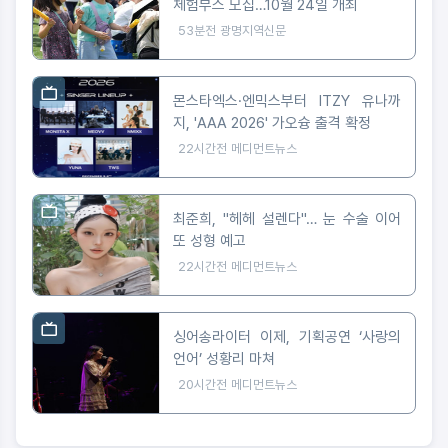
체험부스 모집…10월 24일 개최
53분전
광명지역신문
몬스타엑스·엔믹스부터 ITZY 유나까
지, 'AAA 2026' 가오슝 출격 확정
22시간전
메디먼트뉴스
최준희, "헤헤 설렌다"… 눈 수술 이어
또 성형 예고
22시간전
메디먼트뉴스
싱어송라이터 이제, 기획공연 ‘사랑의
언어’ 성황리 마쳐
20시간전
메디먼트뉴스