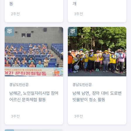
동
개
2주전
3주전
경남도민신문
경남도민신문
남해군, 노인일자리사업 참여
남해 남면, 장마 대비 도로변
어르신 문화체험 활동
빗물받이 청소 활동
3주전
3주전