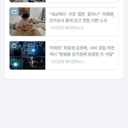
"세상에서 가장 힙한 할머니" 이혜영,
조카손녀 품에 안고 전한 기쁜 소식
11시간전
메디먼트뉴스
'아파트' 하윤경·김원해, 극비 잠입 작전
개시 "한밤중 유치원에 등장한 두 사람"
12시간전
메디먼트뉴스