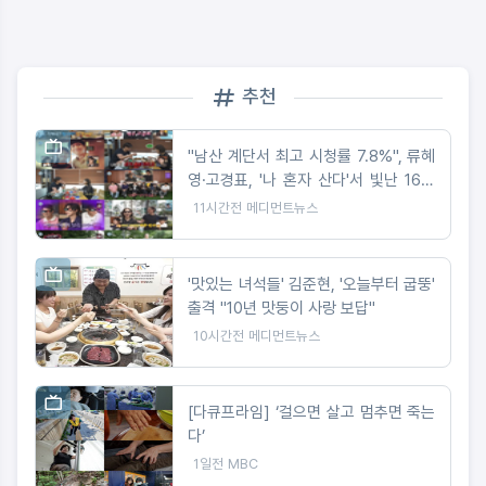
추천
"남산 계단서 최고 시청률 7.8%", 류혜
영·고경표, '나 혼자 산다'서 빛난 16년
우정
11시간전
메디먼트뉴스
'맛있는 녀석들' 김준현, '오늘부터 굽뚱'
출격 "10년 맛둥이 사랑 보답"
10시간전
메디먼트뉴스
[다큐프라임] ‘걸으면 살고 멈추면 죽는
다’
1일전
MBC