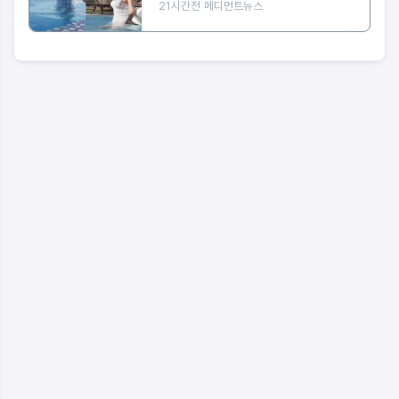
21시간전
메디먼트뉴스