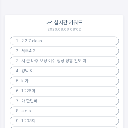
실시간 키워드
2026.08.09 08:02
1
2 2 7 class
2
제주4 3
3
시 군 나주 보성 여수 장성 장흥 진도 이
4
강박 이
5
k 가
6
1 226회
7
대 한민국
8
s e s
9
1 203회