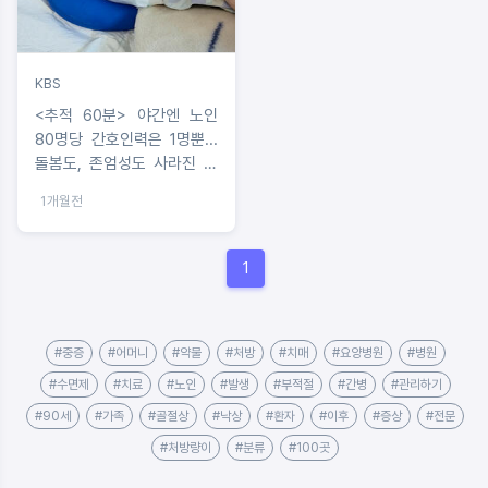
KBS
<추적 60분> 야간엔 노인
80명당 간호인력은 1명뿐...
돌봄도, 존엄성도 사라진 요
양병원의 실태
1개월전
1
#중증
#어머니
#약물
#처방
#치매
#요양병원
#병원
#수면제
#치료
#노인
#발생
#부적절
#간병
#관리하기
#90세
#가족
#골절상
#낙상
#환자
#이후
#증상
#전문
#처방량이
#분류
#100곳