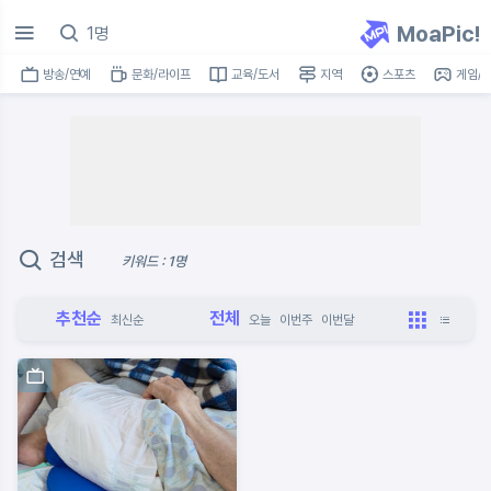
MoaPic!
방송/연예
문화/라이프
교육/도서
지역
스포츠
게임/I
검색
키워드 : 1명
추천순
전체
최신순
오늘
이번주
이번달