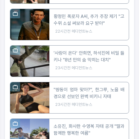
황정민 폭로자 A씨, 추가 주장 제기 "고
수위 소설 써보라 요구 받아"
22시간전
메디먼트뉴스
'사랑이 온다' 안희연, 하석진에 비밀 들
키나 "8년 만의 숨 막히는 대치"
23시간전
메디먼트뉴스
"쌍둥이 엄마 맞아?", 한그루, 노을 배
경으로 선보인 완벽 비키니 자태
23시간전
메디먼트뉴스
소유진, 화사한 수영복 자태 공개 "딸과
함께한 행복한 여름"