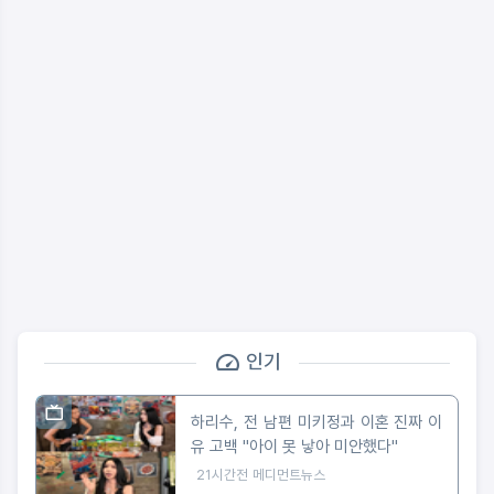
인기
하리수, 전 남편 미키정과 이혼 진짜 이
유 고백 "아이 못 낳아 미안했다"
21시간전
메디먼트뉴스