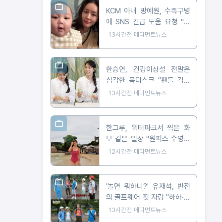
KCM 아내 방예원, 수족구병
에 SNS 긴급 도움 요청 "생
후 8개월 아들, 발진에 마음
13시간전
메디먼트뉴스
아파"
한승연, 건강이상설 전말은
심각한 목디스크 "팬들 걱정
샀던 손 떨림"
13시간전
메디먼트뉴스
한그루, 워터파크서 찍은 화
보 같은 일상 "원피스 수영복
으로 뽐낸 완벽 비율"
12시간전
메디먼트뉴스
'놀면 뭐하니?' 유재석, 반전
의 골프웨어 핏 자랑 "하하·허
경환 덕분에 훤칠"
13시간전
메디먼트뉴스