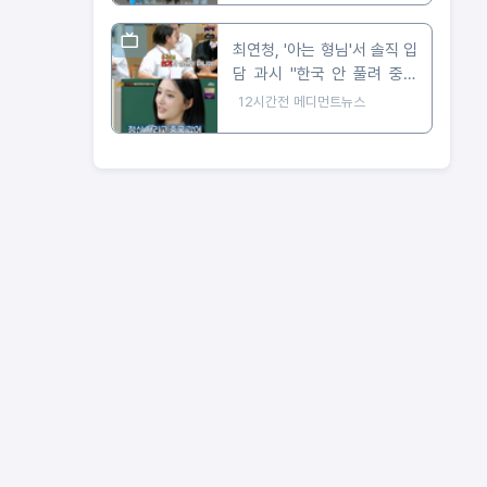
최연청, '아는 형님'서 솔직 입
담 과시 "한국 안 풀려 중국
진출, 650만 팔로워 대박"
12시간전
메디먼트뉴스