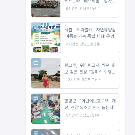
케스트라 페스티벌’ 참가팀
모집
5시간전
경남도민신문
사천 케이블카 자연휴양림
‘여름숲 가족 특별 체험’ 운영
4시간전
경남도민신문
한그루, 워터파크서 찍은 화
보 같은 일상 "원피스 수영복
으로 뽐낸 완벽 비율"
12시간전
메디먼트뉴스
함양군 “어린이보호구역 개
선, 현장 목소리 먼저 듣는다”
5시간전
경남도민신문