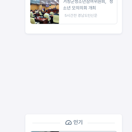
거창군청소년참여위원회, 청
소년 모의의회 개최
5시간전
경남도민신문
인기