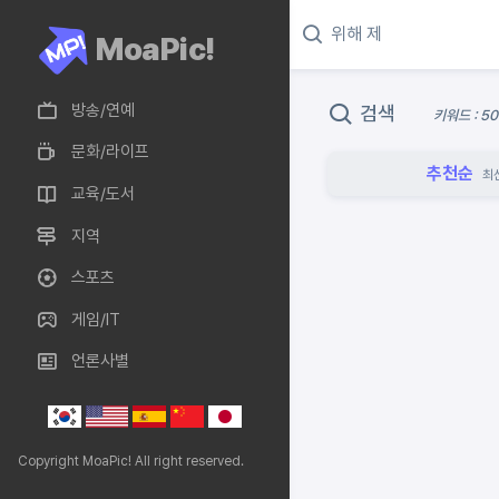
MoaPic!
방송/연예
검색
키워드 : 5
문화/라이프
추천순
최
교육/도서
지역
스포츠
게임/IT
언론사별
Copyright MoaPic! All right reserved.