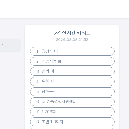
실시간 키워드
2026.08.09 21:52
1
장경각 이
2
인공지능 ai
3
강박 이
4
위해 제
5
남해군청
6
재 예술경영지원센터
7
1 203회
8
초반 1 3회차