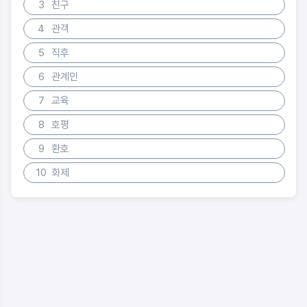
3
친구
4
관객
5
직후
6
관계인
7
교육
8
호평
9
환호
10
화제