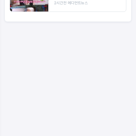
2시간전
메디먼트뉴스