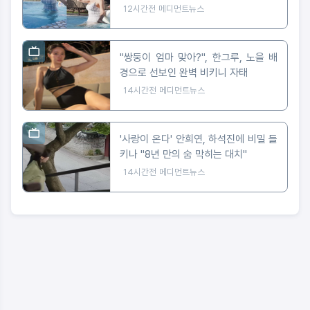
12시간전
메디먼트뉴스
"쌍둥이 엄마 맞아?", 한그루, 노을 배
경으로 선보인 완벽 비키니 자태
14시간전
메디먼트뉴스
'사랑이 온다' 안희연, 하석진에 비밀 들
키나 "8년 만의 숨 막히는 대치"
14시간전
메디먼트뉴스