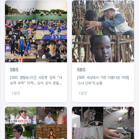
SBS
SBS
[SBS 열혈농구단] 서장훈 감독 “내
[SBS 세상에서 가장 아름다운 여행]
능력 부족” 자책… 승리 공식 흔들리
‘소녀 신부’의 눈물
나?코뼈 부상 딛고 돌아온 오승훈!
1일전
1일전