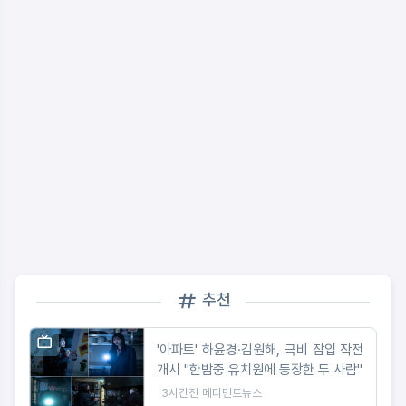
추천
'아파트' 하윤경·김원해, 극비 잠입 작전
개시 "한밤중 유치원에 등장한 두 사람"
3시간전
메디먼트뉴스