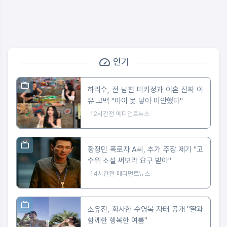
인기
하리수, 전 남편 미키정과 이혼 진짜 이
유 고백 "아이 못 낳아 미안했다"
12시간전
메디먼트뉴스
황정민 폭로자 A씨, 추가 주장 제기 "고
수위 소설 써보라 요구 받아"
14시간전
메디먼트뉴스
소유진, 화사한 수영복 자태 공개 "딸과
함께한 행복한 여름"