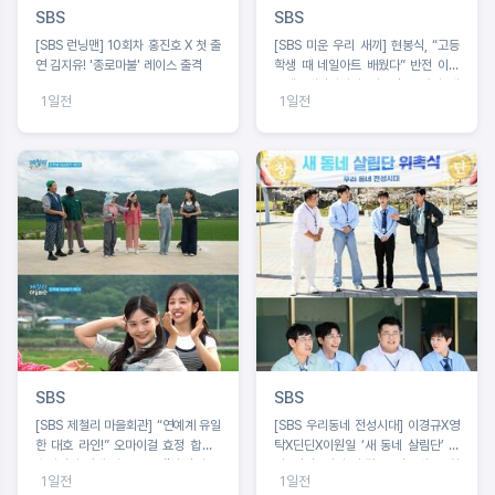
SBS
SBS
[SBS 런닝맨] 10회차 홍진호 X 첫 출
[SBS 미운 우리 새끼] 현봉식, “고등
연 김지유! '종로마불' 레이스 출격
학생 때 네일아트 배웠다” 반전 이력
고백! 배정남마저 사로잡은 네일 케
1일전
1일전
어?!
SBS
SBS
[SBS 제철리 마을회관] “연예계 유일
[SBS 우리동네 전성시대] 이경규X영
한 대호 라인!” 오마이걸 효정 합류 /
탁X딘딘X이원일 ‘새 동네 살림단’ 출
송가인의 짠내 나는 초등팬심 잡기 도
범. 딘딘 “이거 안 될 것 같은데요” 촬
1일전
1일전
전
영 첫날 포기 선언