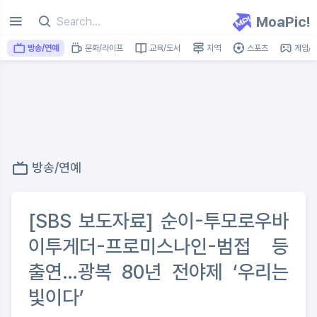
MoaPic!
방송/연예
문화/라이프
교육/도서
지역
스포츠
게임/I
방송/연예
[SBS 보도자료] 순이-투모로우바
이투게더-프로미스나인-범접 등
출연…광복 80년 전야제 ‘우리는
빛이다’