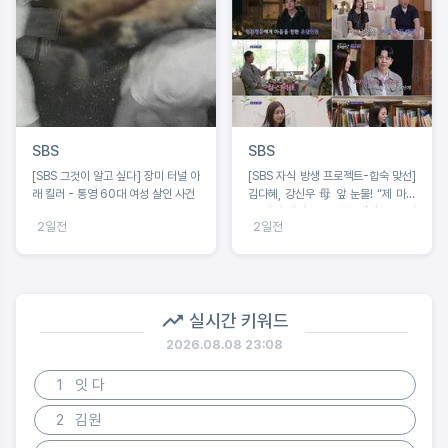
SBS
SBS
[SBS 그것이 알고 싶다] 장미 터널 아
[SBS 자식 방생 프로젝트-합숙 맞선]
래 킬러 - 통영 60대 여성 살인 사건
김다혜, 강신우 母 앞 눈물! “제 마음
은 이미 정리 완료” 최종선택 D-1 러
2일전
2일전
브라인 예측불가!
실시간 키워드
2026.08.08 23:08
1
잇 다
2
김원