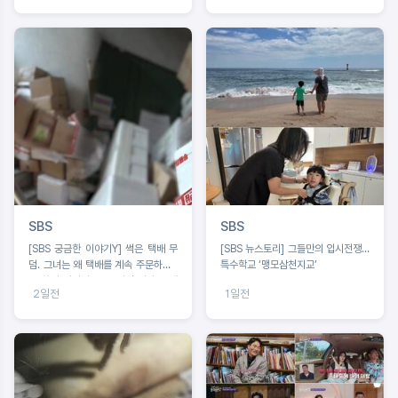
SBS
SBS
[SBS 궁금한 이야기Y] 썩은 택배 무
[SBS 뉴스토리] 그들만의 입시전쟁…
덤. 그녀는 왜 택배를 계속 주문하나 /
특수학교 ‘맹모삼천지교’
문 하나 사이의 공포 앞집 여자는 왜
2일전
1일전
우리 집을 노렸나