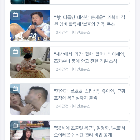
"故 터틀맨 대신한 문세윤", 거북이 객
원 멤버 합류해 '불후의 명곡' 폭소
3시간전
메디먼트뉴스
"세상에서 가장 힙한 할머니" 이혜영,
조카손녀 품에 안고 전한 기쁜 소식
2시간전
메디먼트뉴스
"지인과 볼뽀뽀 스킨십", 유아인, 근황
포착에 복귀설까지 들썩
2시간전
메디먼트뉴스
"56세에 초콜릿 복근", 엄정화, '놀토'서
오이레몬수·식단 관리 비법 공개