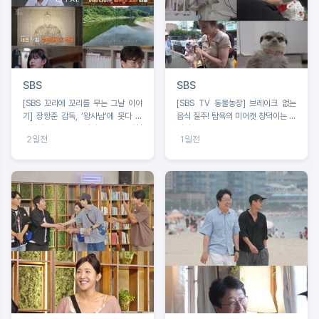
SBS
SBS
[SBS 꼬리에 꼬리를 무는 그날 이야
[SBS TV 동물농장] 브레이크 없는
기] 장항준 감독, ‘왕사남’에 못다 한
음식 질주! 탐욕의 미어캣 창덕이는 못
이야기 ‘꼬꼬무’로 정리! 2049 시청
말려
2일전
1일전
률 ‘교양, 예능’ 동시간대 1위!