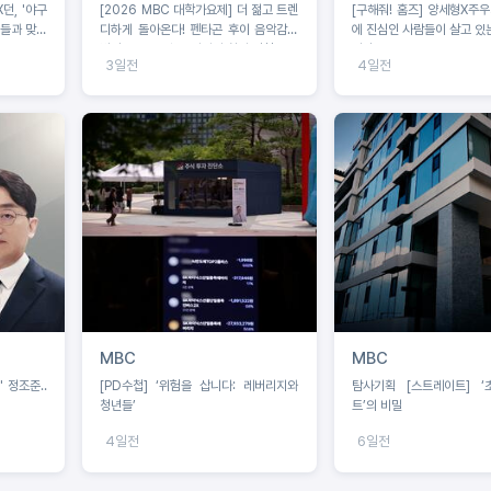
[2026 MBC 대학가요제] 더 젊고 트렌
[구해줘! 홈즈] 양세형X주우재X던, 운동
생들과 맞대
디하게 돌아온다! 펜타곤 후이 음악감독
에 진심인 사람들이 살고 있는
발탁, 오는 8월 16일까지 참가 신청
임장!
3일전
4일전
MBC
MBC
' 정조준‥
[PD수첩] ‘위험을 삽니다: 레버리지와
탐사기획 [스트레이트] ‘
청년들’
트’의 비밀
4일전
6일전