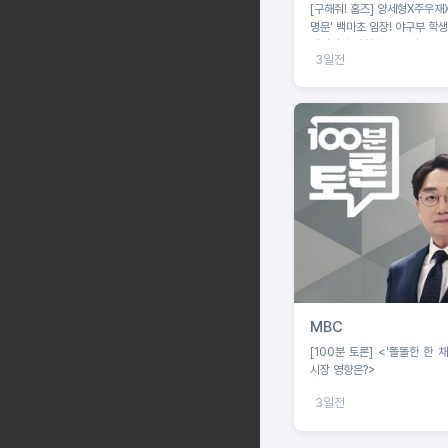
[구해줘! 홈즈] 양세형X주우재X던, '야구
명문' 백마초 임장! 야구부 학
결에서 승리할 수 있을까?
3일전
MBC
[100분 토론] <'똘똘한 한 채
시장 영향은?>
3일전