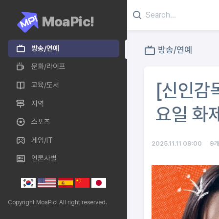
MoaPic!
방송/연예
방송/연예
문화/라이프
[신인감독
교육/도서
지역
요일 화제
스포츠
게임/IT
2025.11.11 09:00
9
언론사별
Copyright MoaPic! All right reserved.