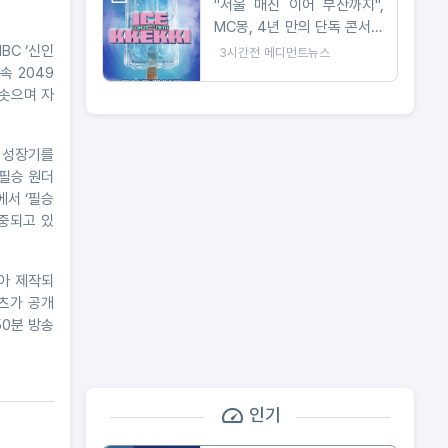
"서울 매진 이어 부산까지",
MC몽, 4년 만의 단독 콘서트
전국으로 확대
BC ‘신인
3시간전
메디먼트뉴스
속 2049
치솟으며 자
과 성장기를
필승 원더
에서 ‘필승
중되고 있
아 제작되
텐츠가 공개
50분 방송
인기