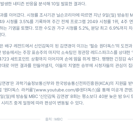
서 발생한 네티즌 반응을 분석해 10일 발표한 결과다.
를 이어갔다. 시청률 조사기관 닐슨코리아에 따르면 지난 9일(일) 방송된 M
49 시청률 3.5%를 기록하며 주간 전체 프로그램 2049 시청률 1위, 4주 연
하는 기염을 토했다. 또한 수도권 가구 시청률 5.2%, 분당 최고 6.9%까지 
다.
’은 배구 레전드에서 신인감독이 된 김연경이 이끄는 ‘필승 원더독스’의 도전
난 방송에서는 주장 표승주의 마지막 소속팀인 정관장 레드스파크스를 상대한 ‘
24?23 세트포인트 상황까지 이어지며 손에 땀을 쥐게 했다. 팽팽한 긴장감 속
상대로 어떤 결과를 만들어낼지, 이들의 치열한 승부에 시청자들의 관심이 집
독 김연경’은 과학기술정보통신부와 한국방송통신전파진흥원(KCA)의 지원을 받
 ‘원더독스 라커룸’(www.youtube.com/@원더독스)을 통해 미공개 콘
16일(일)에 방송될 MBC ‘신인감독 김연경’ 8회는 평소보다 40분 늦은 밤 9시 
볼 시리즈 중계 일정에 따라 편성이 변동될 수 있다.
출처 : MBC