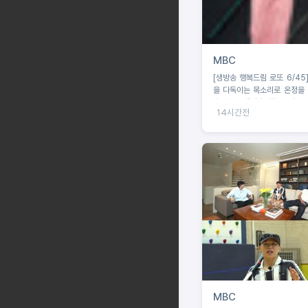
MBC
[생방송 행복드림 로또 6/45]
을 다독이는 목소리로 온정을 
수 왁스 ‘생방송 행복드림 로또
14시간전
황금손 출연>
MBC