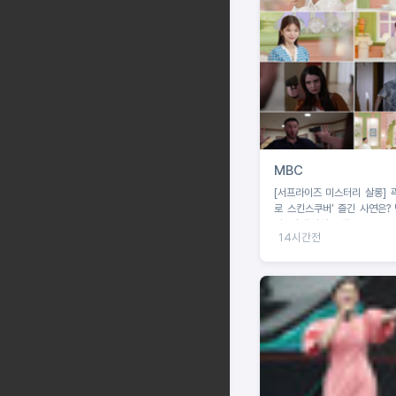
MBC
[서프라이즈 미스터리 살롱] 곽
로 스킨스쿠버’ 즐긴 사연은?
나 “절대 이해 못해!”
14시간전