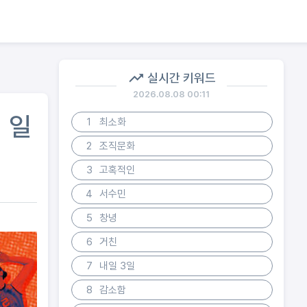
실시간 키워드
2026.08.08 00:11
 일
1
최소화
2
조직문화
3
고혹적인
4
서수민
5
창녕
6
거친
7
내일 3일
8
감소함