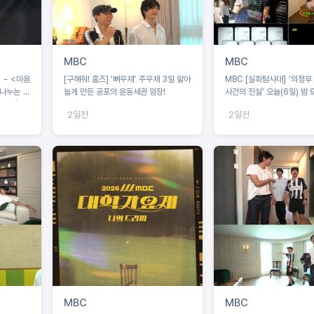
MBC
MBC
 - <마음
[구해줘! 홈즈] '뼈우재' 주우재 3일 앓아
MBC [실화탐사대] ‘의정부
나누는 가
눕게 만든 공포의 운동세권 임장!
사건의 진실’ 오늘(6일) 밤 
 6/45’
2일전
2일전
MBC
MBC