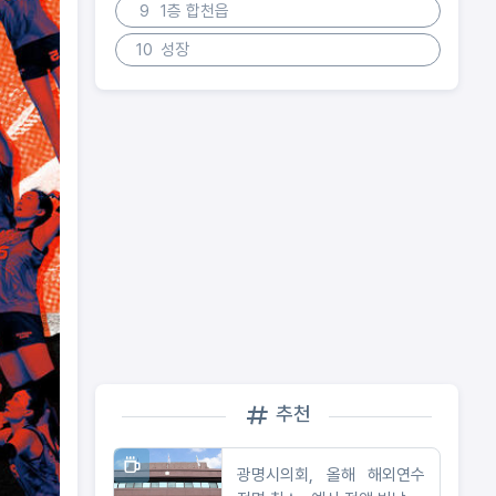
9
1층 합천읍
10
성장
추천
광명시의회, 올해 해외연수