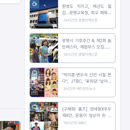
환경도 지키고, 예산도 절
감...광명교육청, 학교 폐목재
무상위탁처리 지원
19시간전
광명지역신문
광명시 기후주간 & 제2회 놀
탄페스타, 체험부스 모집…10
월 24일 개최
18시간전
광명지역신문
"박지훈·변우석 신인 시절 본
다", JTBC, '꽃파당'·'날아올
라라 나비' 잇따라 편성
9시간전
메디먼트뉴스
[구해줘! 홈즈] 양세형X주우
재X던, 운동이 일상이 된 사
람들은 어떻게 살까? '운동세
16시간전
MBC
권' 임장 특집!