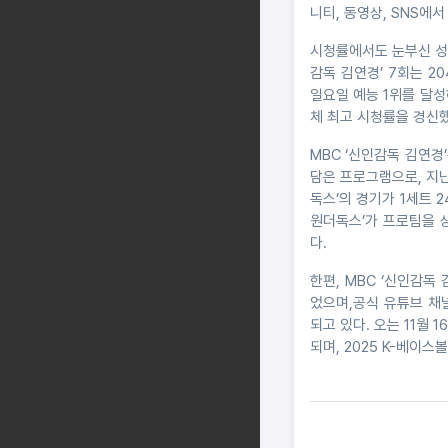
니티, 동영상, SNS에
시청률에서도 눈부신 성과
감독 김연경’ 7회는 20
일요일 예능 1위를 달성
체 최고 시청률을 경신했
MBC ‘신인감독 김연경
담은 프로그램으로, 지
독스’의 경기가 1세트 
원더독스’가 프로팀을 
다.
한편, MBC ‘신인감
었으며,공식 유튜브 채널
되고 있다. 오는 11월 
되며, 2025 K-베이스