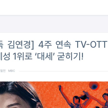
 김연경] 4주 연속 TV-OTT
성 1위로 ‘대세’ 굳히기!
개월전
MBC