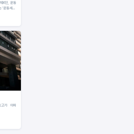
 ‘운동세권’
초고가 아파