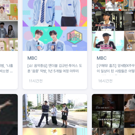
MBC
MBC
범, ‘나홀
[쇼! 음악중심] 앤더블 김규빈·투어스 도
[구해줘! 홈즈] 양세형X주우재X던, 운동
 박소영 아
훈 ‘음중’ 막방, 1년 5개월 여정 마무리
이 일상이 된 사람들은 어떻게
동세권' 임장 특집!
11시간전
16시간전