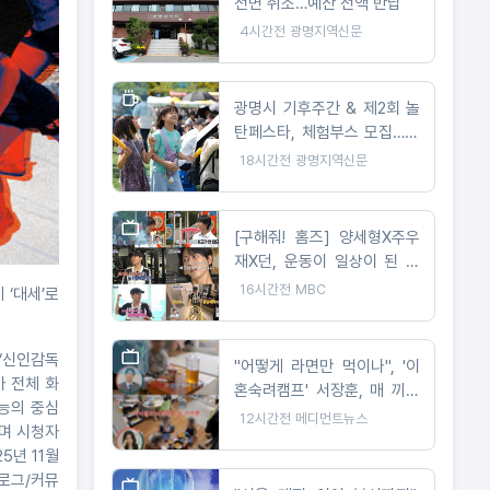
전면 취소…예산 전액 반납
4시간전
광명지역신문
광명시 기후주간 & 제2회 놀
탄페스타, 체험부스 모집…10
월 24일 개최
18시간전
광명지역신문
[구해줘! 홈즈] 양세형X주우
재X던, 운동이 일상이 된 사
람들은 어떻게 살까? '운동세
16시간전
MBC
 ‘대세’로
권' 임장 특집!
 ‘신인감독
"어떻게 라면만 먹이나", '이
마 전체 화
혼숙려캠프' 서장훈, 매 끼니
능의 중심
라면 먹이는 부모에 일침
12시간전
메디먼트뉴스
하며 시청자
5년 11월
블로그/커뮤