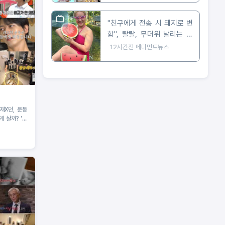
"친구에게 전송 시 돼지로 변
함", 랄랄, 무더위 날리는 현
실 수영복 자태 공개
12시간전
메디먼트뉴스
 살까? '운