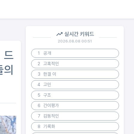
실시간 키워드
2026.08.08 00:51
 드
1
공개
2
고혹적인
들의
3
한결 이
4
고민
5
구조
6
간이평가
7
감동적인
8
기록화