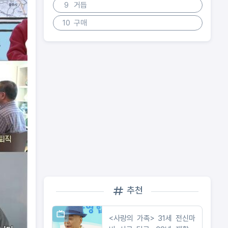
9
거듭
10
구매
추천
<사랑의 가족> 31세 전신마