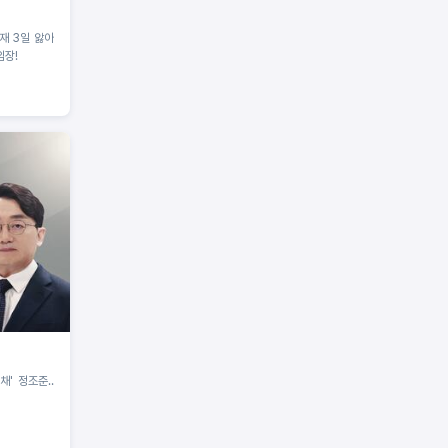
임장!
 채' 정조준‥