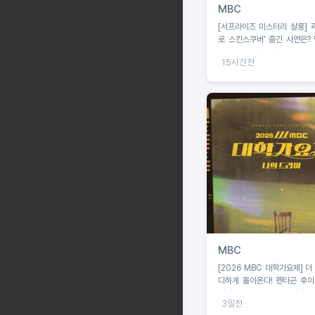
MBC
[서프라이즈 미스터리 살롱] 곽
로 스킨스쿠버’ 즐긴 사연은?
나 “절대 이해 못해!”
15시간전
MBC
[2026 MBC 대학가요제] 더
디하게 돌아온다! 펜타곤 후이
발탁, 오는 8월 16일까지 참가
3일전