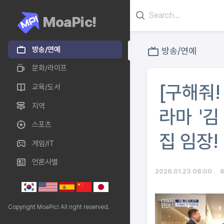
MoaPic!
방송/연예
방송/연예
문화/라이프
[구해줘!
교육/도서
지역
라마 '김
스포츠
집 임장!
게임/IT
언론사별
2026.01.23 08:00
Copyright MoaPic! All right reserved.