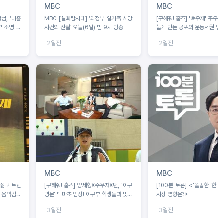
MBC
MBC
범, ‘나홀
MBC [실화탐사대] ‘의정부 일가족 사망
[구해줘! 홈즈] '뼈우재' 주우재 3일 앓아
 박소영 아
사건의 진실’ 오늘(6일) 밤 9시 방송
눕게 만든 공포의 운동세권 
2일전
2일전
MBC
MBC
 젊고 트렌
[구해줘! 홈즈] 양세형X주우재X던, '야구
[100분 토론] <'똘똘한 한
 음악감독
명문' 백마초 임장! 야구부 학생들과 맞대
시장 영향은?>
 신청
결에서 승리할 수 있을까?
3일전
3일전