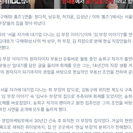
 ‘구해줘! 홈즈’(연출: 정다히, 남유정, 허자윤, 김성년 / 이하 ‘홈즈’)에서는 서
부장’들의 집을 찾아 떠났다.
마 ‘서울 자가에 대기업 다니는 김 부장 이야기(이하 ‘김 부장 이야기’)’를 
김대호가 ‘구해줘!상사’의 박 상무, 하 부장, 김 차장으로 분해 현실 직장인들의
전했다.
김 부장 이야기’의 원작자이자 부동산 유튜버로 활동 중인 송희구 작가가 출연
부동산 일대기를 담은 글을 올리며 화제를 모은 그는, 14년간의 직장 생활 
의 원작자가 되기까지의 경험을 바탕으로 현실적인 부동산 조언을 전하며 공
‘서울 자가에 대기업 다니는 최 부장의 집’으로, 강동구에 위치한 복도식 구
 ‘김 부장 이야기’ 속 ‘김낙수 부장’의 집으로 추측되며 화제를 모았지만, 송
오해를 바로잡았다. 송희구 작가의 팬이라고 밝힌 집주인은 그의 조언을 바탕
마친 사연을 공개해 모두를 놀라게 했다.
자 영업마케팅부에서 30년간 근속 후 퇴직한 이 부장의 집이었다. 거실의 현
록으로 채워진 취미방까지, 집 안 곳곳에서 ‘현실 부장’의 분위기가 전해졌다