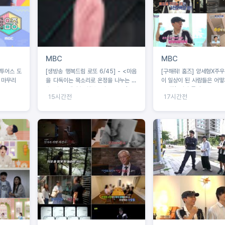
MBC
MBC
·투어스 도
[생방송 행복드림 로또 6/45] - <마음
[구해줘! 홈즈] 양세형X주우재X던, 운동
정 마무리
을 다독이는 목소리로 온정을 나누는 가
이 일상이 된 사람들은 어떻게
수 왁스 ‘생방송 행복드림 로또 6/45’
동세권' 임장 특집!
15시간전
17시간전
황금손 출연>