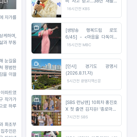
비 사고 딛고...38년 재활이
빚어낸 트로트 가수의 꿈
16시간전
KBS
울에 자가를
[생방송 행복드림 로또
연상케하며,
6/45] - <마음을 다독이는
 삶과 부동
목소리로 온정을 나누는 가수
15시간전
MBC
왁스 ‘생방송 행복드림 로또
6/45’ 황금손 출연>
해 눈길을
[인사] 경기도 광명시
거쳐 평범한
(2026.8.11.자)
감을 이끌
5시간전
광명지역신문
축 아파트였
희구 작가가
[SBS 런닝맨] 10회차 홍진호
으로 하루
X 첫 출연 김지유! '종로마불'
레이스 출격
7시간전
SBS
판과 화초부
. 집주인은