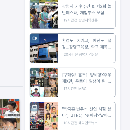
광명시 기후주간 & 제2회 놀
탄페스타, 체험부스 모집…10
월 24일 개최
19시간전
광명지역신문
환경도 지키고, 예산도 절
감...광명교육청, 학교 폐목재
무상위탁처리 지원
20시간전
광명지역신문
[구해줘! 홈즈] 양세형X주우
재X던, 운동이 일상이 된 사
람들은 어떻게 살까? '운동세
17시간전
MBC
권' 임장 특집!
"박지훈·변우석 신인 시절 본
다", JTBC, '꽃파당'·'날아올
라라 나비' 잇따라 편성
10시간전
메디먼트뉴스