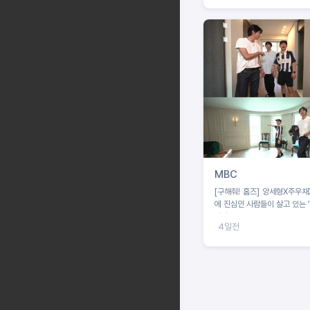
MBC
[구해줘! 홈즈] 양세형X주우재X던, 운동
에 진심인 사람들이 살고 있는 
임장!
4일전