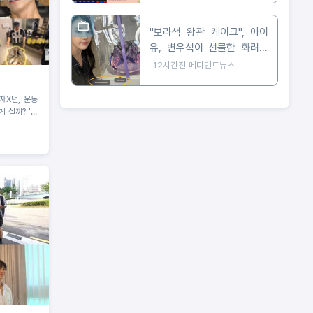
"보라색 왕관 케이크", 아이
유, 변우석이 선물한 화려한
생일 케이크 인증
12시간전
메디먼트뉴스
 살까? '운