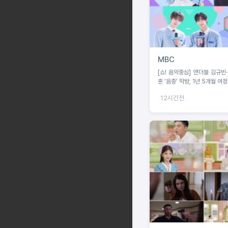
MBC
[쇼! 음악중심] 앤더블 김규빈
훈 ‘음중’ 막방, 1년 5개월 여
12시간전