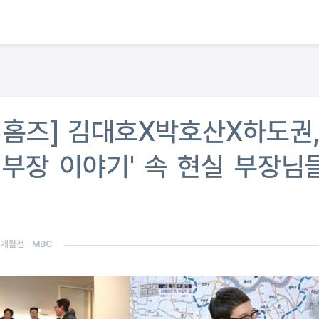
 홈즈] 김대호X박호산X하도권,
 부장 이야기' 속 현실 부장님
6개월전
MBC