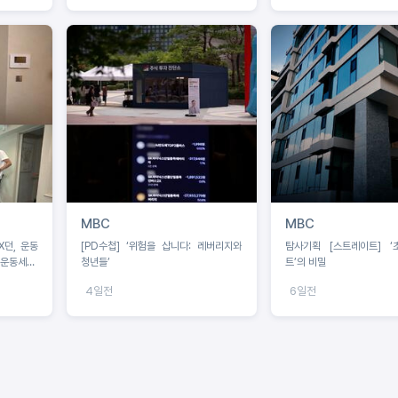
MBC
MBC
[PD수첩] ‘위험을 삽니다: 레버리지와
탐사기획 [스트레이트] ‘
‘운동세권’
청년들’
트’의 비밀
4일전
6일전