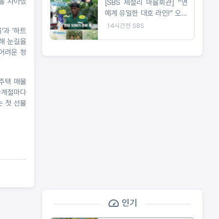
을 자아냈
[SBS 제철리 마을회관] “연
예계 유일한 대호 라인!” 오마
이걸 효정 합류 / 송가인의 짠
14시간전
SBS
’과 ‘하트
내 나는 초등팬심 잡기 도전
개해 눈길을
 어려운 청
독주택 매물
 사계절마다
는 첫 선물
인기