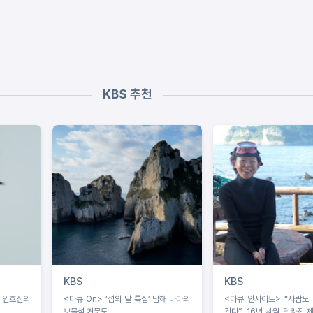
KBS 추천
KBS
KBS
 인호진의
<다큐 On> ‘섬의 날 특집’ 남해 바다의
<다큐 인사이트> “사람도 바다도 늙어
보물섬 거문도
간다”...16년 세월 달라진 