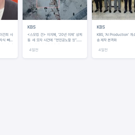
KBS
KBS
‘이건희 사
<스모킹 건> 이지혜, ‘20년 미제’ 상계
KBS, ‘AI Production’ 
 자식 빼고
동 세 모자 사건에 “천인공노할 짓”...유
송 제작 본격화
 아들의 반
력용의자 알리바이에 격분!
4일전
4일전