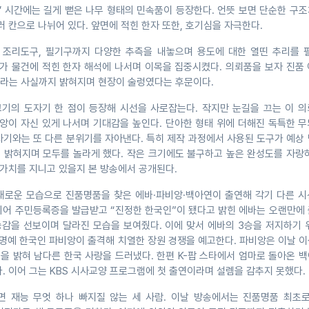
’ 시간에는 길게 뻗은 나무 형태의 민속품이 등장한다. 언뜻 보면 단순한 구
러 칸으로 나뉘어 있다. 앞면에 적힌 한자 또한, 호기심을 자극한다.
조리도구, 필기구까지 다양한 추측을 내놓으며 용도에 대한 열띤 추리를 펼
바가 물건에 적힌 한자 해석에 나서며 이목을 집중시켰다. 의뢰품을 보자 진품
라는 사실까지 밝혀지며 현장이 술렁였다는 후문이다.
기의 도자기 한 점이 등장해 시선을 사로잡는다. 작지만 눈길을 끄는 이 의
비앙이 자신 있게 나서며 기대감을 높인다. 단아한 형태 위에 더해진 독특한 
자기와는 또 다른 분위기를 자아낸다. 특히 제작 과정에서 사용된 도구가 예상
 밝혀지며 모두를 놀라게 했다. 작은 크기에도 불구하고 높은 완성도를 자랑하
 가치를 지니고 있을지 본 방송에서 공개된다.
새로운 모습으로 진품명품을 찾은 에바·파비앙·백아연이 출연해 각기 다른 시
디어 주민등록증을 발급받고 “진정한 한국인”이 됐다고 밝힌 에바는 오랜만에 
능감을 선보이며 달라진 모습을 보여줬다. 이에 맞서 에바의 3승을 저지하기 
 명예 한국인 파비앙이 출격해 치열한 장원 경쟁을 예고한다. 파비앙은 이날 
을 밝혀 남다른 한국 사랑을 드러냈다. 한편 K-팝 스타에서 엄마로 돌아온 
. 이어 그는 KBS 시사교양 프로그램에 첫 출연이라며 설렘을 감추지 못했다.
면 재능 무엇 하나 빠지질 않는 세 사람. 이날 방송에서는 진품명품 최초로