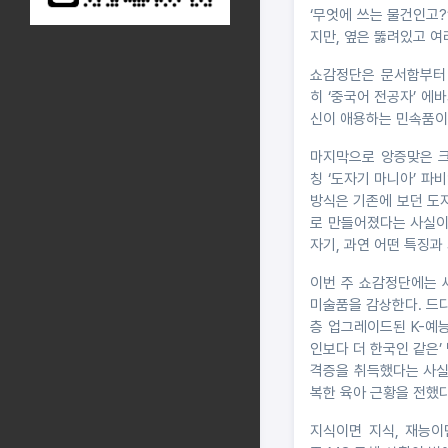
‘무엇에 쓰는 물건인고?
지만, 옆은 뚫려있고 여
쇼감정단은 문서함부터 
히 ‘중국어 전공자’ 에
신이 애용하는 민속품이
마지막으로 앙증맞은 크
칭 ‘도자기 마니아’ 파
방식은 기존에 보던 도
로 만들어졌다는 사실이
자기, 과연 어떤 특징과
이번 주 쇼감정단에는 
미술품을 감상한다. 드
층 업그레이드된 K-예
인보다 더 한국인 같은’
격증을 취득했다는 사실
복한 육아 근황을 전했다
지식이면 지식, 재능이