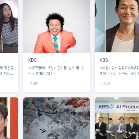
KBS
KBS
혜 절친들
<다큐멘터리 3일> 한여름 방의 꿈 '신
<아침마당> 엄정화X박성웅
혜 남동생
림동 빨래방 72시간'
케이 마담2’ 주역들, 사상 
당’ 출격!
4일전
4일전