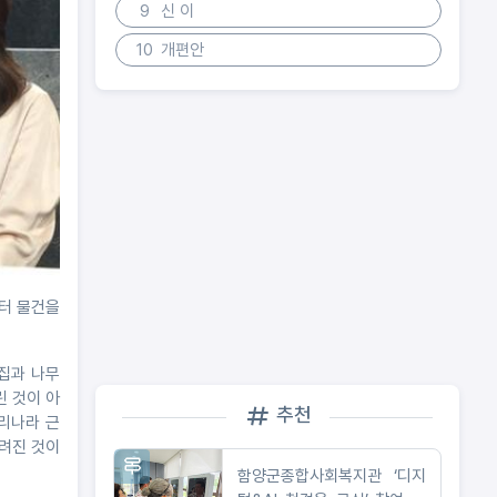
9
신 이
10
개편안
부터 물건을
집과 나무
린 것이 아
추천
우리나라 근
그려진 것이
함양군종합사회복지관 ‘디지