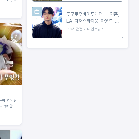
투모로우바이투게더 연준,
LA 다저스타디움 마운드 선
다… 시구부터 무대까지
19시간전
메디먼트뉴스
들의 영어 선
리의 유쾌한 이