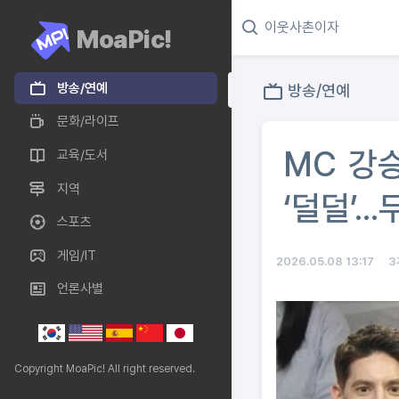
MoaPic!
방송/연예
방송/연예
문화/라이프
MC 강승
교육/도서
지역
‘덜덜’..
스포츠
게임/IT
2026.05.08 13:17
3
언론사별
Copyright MoaPic! All right reserved.