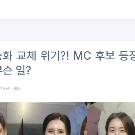
화 교체 위기?! MC 후보 등
.무슨 일?
개월전
KBS