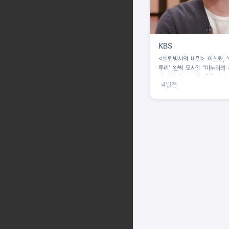
KBS
<셀럽병사의 비밀> 이찬원, 
투리’ 완벽 모사?! “마누라와
다 바꿔라”…‘투명 인간’ 셋째
4일전
전