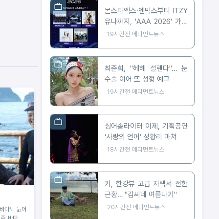
몬스타엑스·엔믹스부터 ITZY
유나까지, 'AAA 2026' 가오
슝 출격 확정
19시간전
메디먼트뉴스
최준희, "헤헤 설렌다"… 눈
수술 이어 또 성형 예고
19시간전
메디먼트뉴스
싱어송라이터 이제, 기획공연
‘사랑의 언어’ 성황리 마쳐
18시간전
메디먼트뉴스
키, 한강뷰 고급 자택서 전한
근황… "김씨네 여름나기"
20시간전
메디먼트뉴스
제주 바다, 해