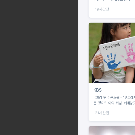
19시간전
KBS
<웰컴 투 수근스쿨> “텐트에
은 잤다”...야외 취침 베테랑(?
텐트 설치 중 굴욕?!
21시간전