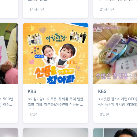
녀들의 기록
14시간전
21시간전
KBS
KBS
서 500번
<아침마당> K-트롯 차세대 주역 발굴
<이웃집 찰스> 기업 CEO
) 이수근,
특별 기획 '하춘화&이수연의 신동을 찾
생님 등판?! ’캐서방‘ 라일
아라', 8월 5일 첫 방송!
중생활
3일전
3일전