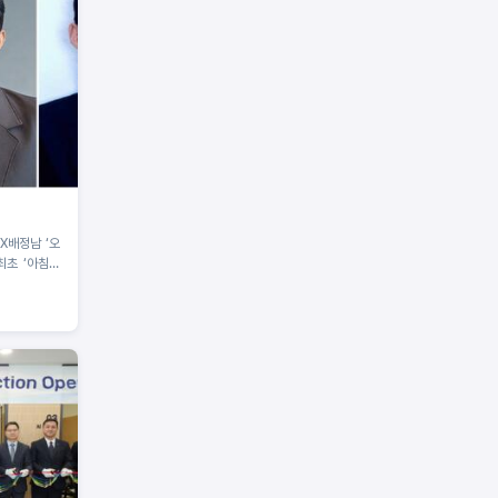
X배정남 ‘오
최초 ‘아침마