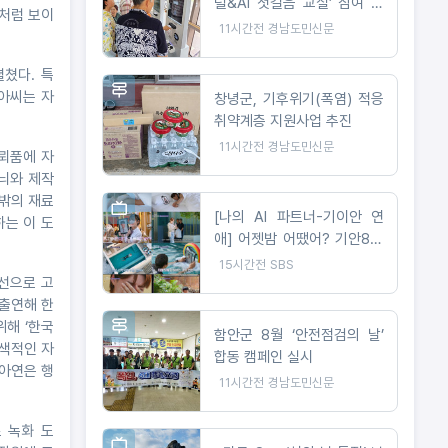
털&AI 첫걸음 교실’ 참여 어
조처럼 보이
르신 모집
11시간전
경남도민신문
쳤다. 특
 아씨는 자
창녕군, 기후위기(폭염) 적응
취약계층 지원사업 추진
11시간전
경남도민신문
뢰품에 자
무늬와 제작
 밖의 재료
[나의 AI 파트너-기이안 연
는 이 도
애] 어젯밤 어땠어? 기안84,
진짜 연애! 첫 티저부터 몰입
15시간전
SBS
감 폭발
선으로 고
출연해 한
위해 ‘한국
함안군 8월 ‘안전점검의 날’
이색적인 자
합동 캠페인 실시
백아연은 행
11시간전
경남도민신문
 녹화 도