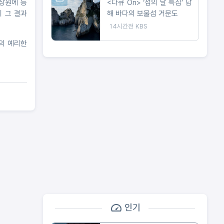
<다큐 On> ‘섬의 날 특집’ 남
 장원에 등
해 바다의 보물섬 거문도
 그 결과
14시간전
KBS
의 예리한
인기