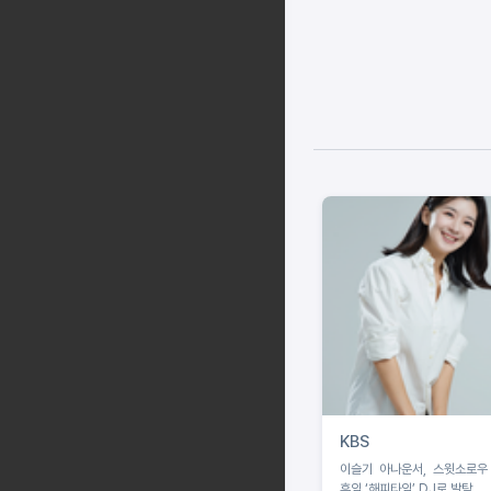
KBS
이슬기 아나운서, 스윗소로우
후임 ‘해피타임’ DJ로 발탁