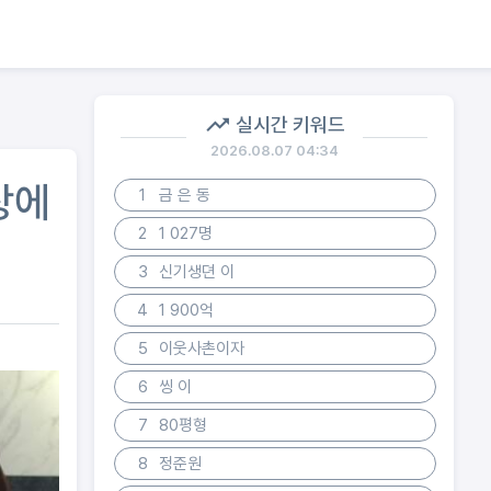
실시간 키워드
2026.08.07 04:34
장에
1
금 은 동
2
1 027명
3
신기생뎐 이
4
1 900억
5
이웃사촌이자
6
씽 이
7
80평형
8
정준원