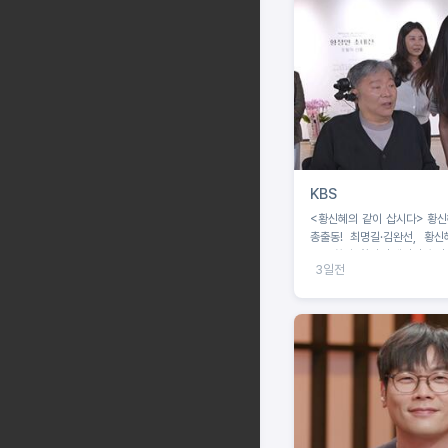
KBS
<황신혜의 같이 삽시다> 황신
총출동! 최명길·김완선, 황신
‘구족화가’ 황정언 개인전 출격
3일전